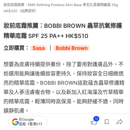
妝前底霜推薦：RMK Refining Poreless Skin Base 零毛孔柔霧隔離霜 35g
HK$320（品牌提供）
妝前底霜推薦：BOBBI BROWN 蟲草抗氧修護
精華底霜 SPF 25 PA++ HK$510
立即購買：
Sasa
｜
Bobbi Brown
想要為皮膚持續提供養份，除了要用對護膚品外，不
妨選用能夠讓後續妝容更持久、保持妝容全日細緻透
亮的精華底霜。BOBBI BROWN這款蘊含蟲草修護精
華及人蔘活膚複合物，以及新加入紅海藻及竹草精華
的精華底霜，輕薄同時高保濕，能夠舒緩不適，同時
鎮靜肌膚。
12
在Google
追蹤《香港01》