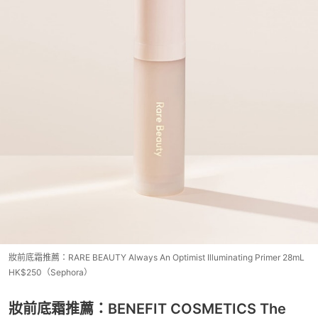
妝前底霜推薦：RARE BEAUTY Always An Optimist Illuminating Primer 28mL
HK$250（Sephora）
妝前底霜推薦：BENEFIT COSMETICS The