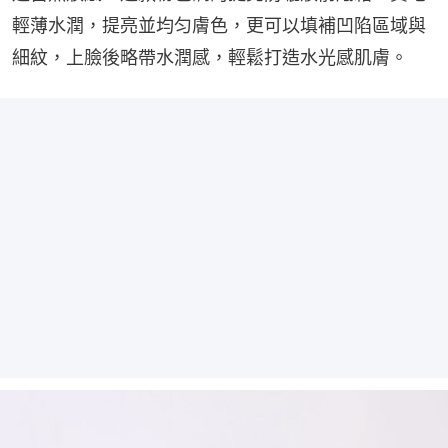
輕薄水潤，提亮並均匀膚色，更可以填補凹陷區域與
細紋，上臉後略帶水潤感，輕鬆打造水光感肌膚。