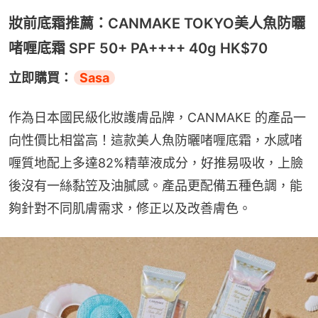
妝前底霜推薦：CANMAKE TOKYO美人魚防曬
啫喱底霜 SPF 50+ PA++++ 40g HK$70
立即購買：
Sasa
作為日本國民級化妝護膚品牌，CANMAKE 的產品一
向性價比相當高！這款美人魚防曬啫喱底霜，水感啫
喱質地配上多達82%精華液成分，好推易吸收，上臉
後沒有一絲黏笠及油膩感。產品更配備五種色調，能
夠針對不同肌膚需求，修正以及改善膚色。