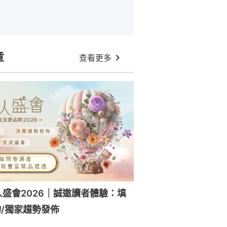
章
查看更多
人盛會2026｜誠邀讀者體驗：填
/獨家趨勢發佈