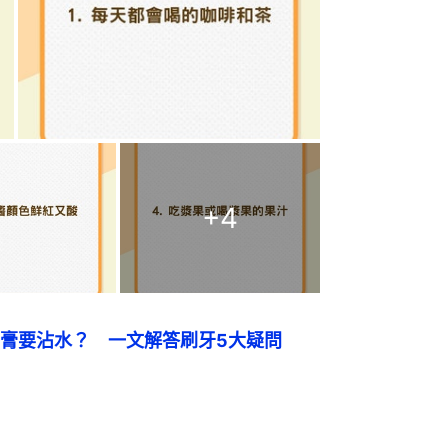
+
4
膏要沾水？　一文解答刷牙5大疑問