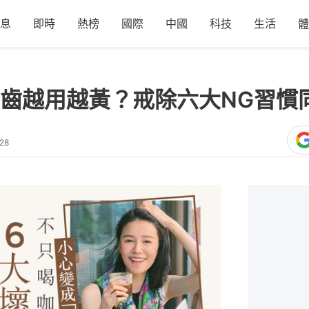
息
即時
熱榜
國際
中國
科技
生活
體
齒越用越黃？戒除六大NG習慣
28