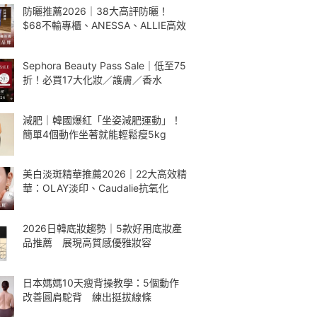
防曬推薦2026｜38大高評防曬！
$68不輸專櫃、ANESSA、ALLIE高效
Sephora Beauty Pass Sale｜低至75
折！必買17大化妝／護膚／香水
減肥｜韓國爆紅「坐姿減肥運動」！
簡單4個動作坐著就能輕鬆瘦5kg
美白淡斑精華推薦2026｜22大高效精
華：OLAY淡印、Caudalie抗氧化
2026日韓底妝趨勢｜5款好用底妝產
品推薦 展現高質感優雅妝容
日本媽媽10天瘦背操教學：5個動作
改善圓肩駝背 練出挺拔線條