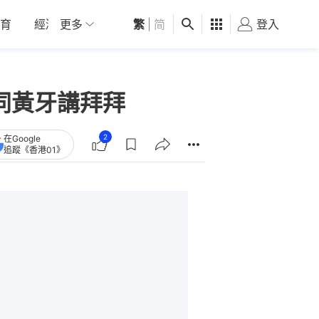
育
經濟
更多
01深圳
繁
觀點
|
简
健康
好食玩飛
登入
女
同黃牙講拜拜
2
在Google
追蹤《香港01》