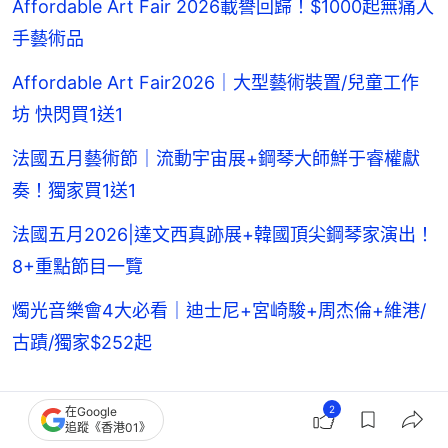
Affordable Art Fair 2026載譽回歸！$1000起無痛入
手藝術品
Affordable Art Fair2026｜大型藝術裝置/兒童工作
坊 快閃買1送1
法國五月藝術節｜流動宇宙展+鋼琴大師鮮于睿權獻
奏！獨家買1送1
法國五月2026|達文西真跡展+韓國頂尖鋼琴家演出！
8+重點節目一覽
燭光音樂會4大必看｜迪士尼+宮崎駿+周杰倫+維港/
古蹟/獨家$252起
2026母親節禮物推薦4. LAC Masquelier's®法
2
在Google
追蹤《香港01》
國松樹皮萃取物精華片 300錠 HK$2,833