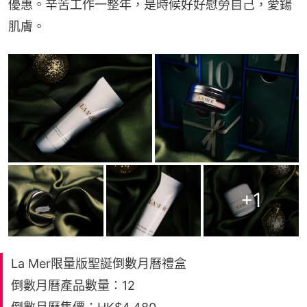
優惠。辛苦工作一整年，是時候好好慰勞自己，愛鍚
肌膚。
+
1
La Mer限量版聖誕倒數月曆禮盒
倒數月曆產品數量：12