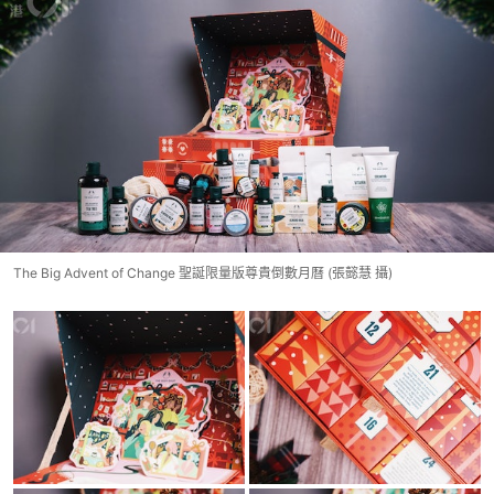
The Big Advent of Change 聖誕限量版尊貴倒數月曆 (張懿慧 攝)