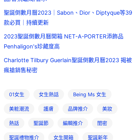
聖誕倒數月曆2023｜Sabon、Dior、Diptyque等39
款必買｜持續更新
2023聖誕倒數月曆開箱 NET-A-PORTER添飾品
Penhaligon's珍藏度高
Charlotte Tilbury Guerlain聖誕倒數月曆2023 揭被
瘋搶銷售秘密
01女生
女生熱話
Being Ms 女生
美粧潮流
護膚
品牌推介
美妝
熱話
聖誕節
編輯推介
閨密
聖誕禮物推介
女生開箱
聖誕新年