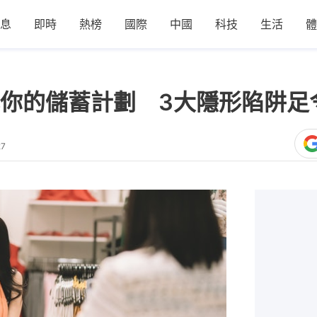
息
即時
熱榜
國際
中國
科技
生活
體
你的儲蓄計劃 3大隱形陷阱足
27