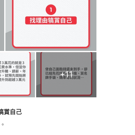
+
11
犒賞自己
。