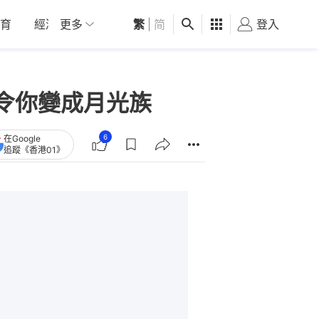
育
經濟
更多
01深圳
繁
觀點
|
简
健康
好食玩飛
登入
女
令你變成月光族
6
在Google
追蹤《香港01》