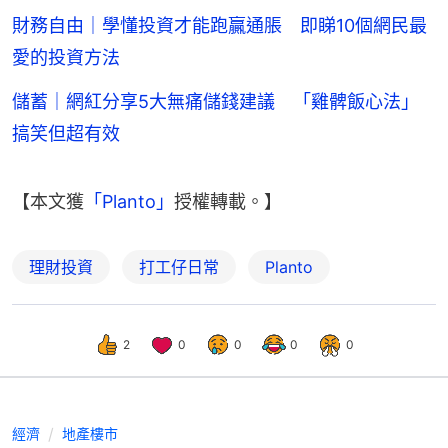
財務自由｜學懂投資才能跑贏通脹 即睇10個網民最
愛的投資方法
儲蓄｜網紅分享5大無痛儲錢建議 「雞髀飯心法」
搞笑但超有效
【本文獲
「Planto」
授權轉載。】
理財投資
打工仔日常
Planto
2
0
0
0
0
經濟
地產樓市