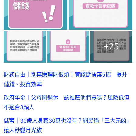
+
25
財務自由｜別再嫌理財很煩！實踐斷捨棄5招 提升
儲錢、投資效率
政府年金｜父母剛退休 該推薦他們買嗎？風險低但
不適合3類人
儲蓄｜30歲人身家30萬也沒有？網民稱「三大元凶」
讓人秒變月光族