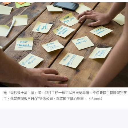
無「每秒幾十萬上落」啫，但打工仔一樣可以日里萬基嘛，不過要快手快腳做完放
工，還是歎慢板日日OT留係公司，就睇閣下嘅心態喇。（iStock）