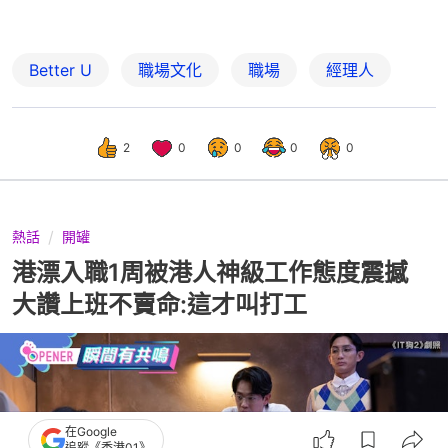
Better U
職場文化
職場
經理人
2
0
0
0
0
熱話
開罐
港漂入職1周被港人神級工作態度震撼
大讚上班不賣命:這才叫打工
在Google
追蹤《香港01》