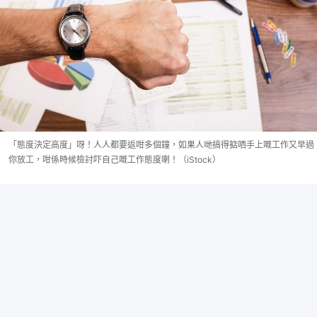
「態度決定高度」呀！人人都要返咁多個鐘，如果人哋搞得掂哂手上嘅工作又早過
你放工，咁係時候檢討吓自己嘅工作態度喇！（iStock）