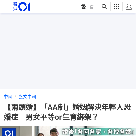
繁
|
简
中國
藝文中國
【兩頭婚】「AA制」婚姻解決年輕人恐
婚症 男女平等or生育綁架？