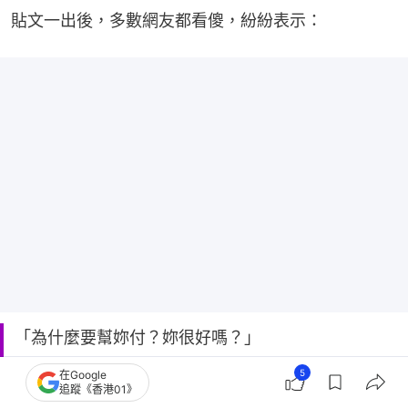
貼文一出後，多數網友都看傻，紛紛表示：
「為什麼要幫妳付？妳很好嗎？」
「為什麼只想靠別人啊？靠自己不好嗎」
5
在Google
追蹤《香港01》
「又是一個吸血怪獸，他薪水如果只剩3萬（約7,500