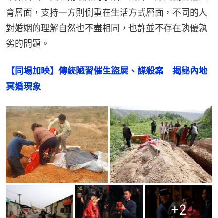
育層面，支持一方則側重在生活方式層面，不同的人
對婚姻的理解自然也不盡相同，也許並不存在孰優孰
劣的問題。
【同場加映】傳統陋習催生盜屍、謀殺案　揭秘內地
冥婚現象
+
2