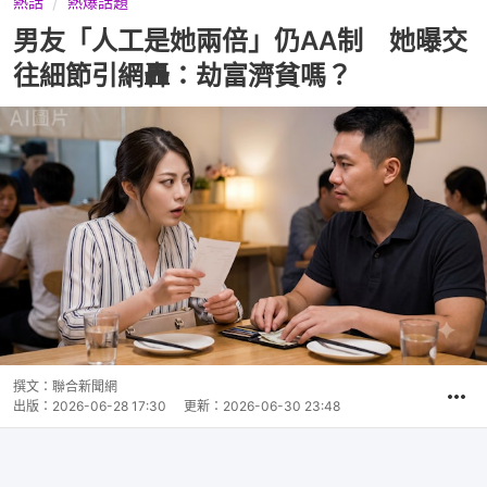
熱話
熱爆話題
男友「人工是她兩倍」仍AA制 她曝交
往細節引網轟：劫富濟貧嗎？
撰文：
聯合新聞網
出版：
2026-06-28 17:30
更新：
2026-06-30 23:48