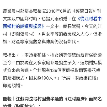
農業農村部部長韓長賦2018年6月於《經濟日報》刊
文談及中國鄉村時，也提到兩頭婚。在
《從江村看中
國鄉村的變遷與振興》
一文中，韓長賦稱，今天的江
村（即開弦弓村），男女平等的觀念深入人心，但婚
姻、財產等家庭觀念與傳統仍沒有斷代。
韓指出，「兩頭掛花幡、招女婿等傳統婚姻習俗延續
至今。由於現在大多家庭都是獨生子女，這類婚姻模
式愈來愈普遍。全村現有139個家庭採取兩頭掛花幡
的婚姻模式，招女婿190人。」所謂「兩頭掛花幡」
即兩頭婚。
圖輯｜江蘇開弦弓村因費孝通的《江村經濟》而聞名
於世（點圖放大）：