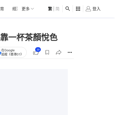
育
經濟
更多
01深圳
繁
觀點
|
简
健康
好食玩飛
登入
女
靠一杯茶顏悅色
39
在Google
追蹤《香港01》