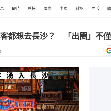
息
即時
熱榜
國際
中國
科技
生活
體
客都想去長沙？ 「出圈」不僅
5