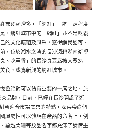
亂象逐漸增多，「網紅」一詞一定程度
是，網紅城市中的「網紅」並不是貶義
己的文化底蘊及風采，獲得網民認可、
前，位於湘水之濱的長沙憑藉湖南衛視
臭、吃著香」的長沙臭豆腐被大眾熟
美食，成為新興的網紅城市。
悅色絕對可以佔有重要的一席之地。於
土奶茶品牌，目前，已經在長沙開設了近
不刻意迎合市場需求的特點，深得崇尚個
國風屬性可以體現在產品的命名上，例
、蔓越闌珊等飲品名字都充滿了詩情畫