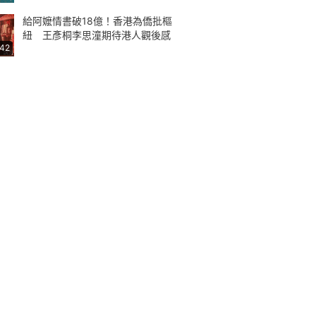
給阿嬤情書破18億！香港為僑批樞
紐 王彥桐李思潼期待港人觀後感
:42