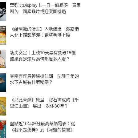
華強北Display卡一日一價暴漲 買家
叫苦 國產晶片或迎突圍機遇
《給阿嬤的情書》內地熱爆 潮籍港
人北上觀影落淚：希望香港上映
功夫女足｜上映10天票房突破15億
如果真是爛片為何那麼多人看？
雲南有座最神秘撫仙湖 沈睡千年的
水下古城有什麼秘密？
《只此青綠》原型 寶石畫成的《千
里江山圖》 展出一次休30年？
盤點近10年評分最高華語電影：從
《我不是藥神》到《阿嬤的情書》