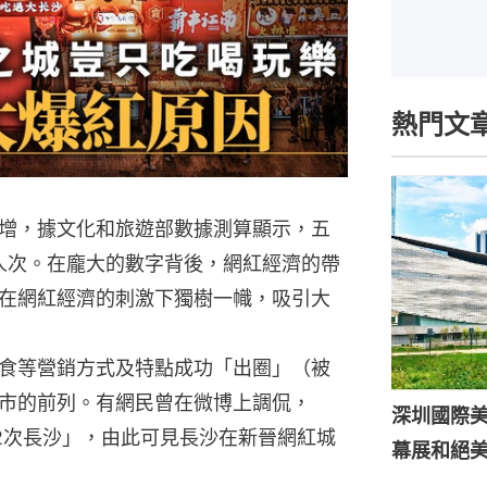
熱門文
增，據文化和旅遊部數據測算顯示，五
億人次。在龐大的數字背後，網紅經濟的帶
在網紅經濟的刺激下獨樹一幟，吸引大
食等營銷方式及特點成功「出圈」（被
市的前列。有網民曾在微博上調侃，
深圳國際
2次長沙」，由此可見長沙在新晉網紅城
幕展和絕