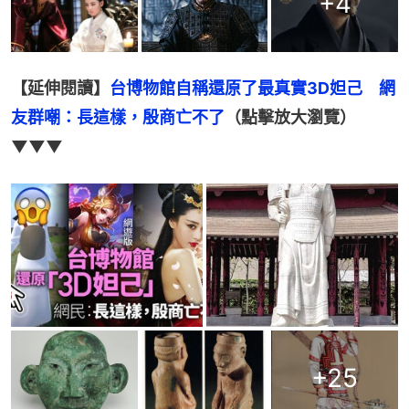
+
4
【延伸閱讀】
台博物館自稱還原了最真實3D妲己　網
友群嘲：長這樣，殷商亡不了
（點擊放大瀏覽）
▼▼▼
+
25