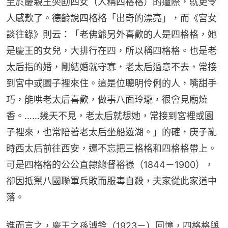
至於慶親王奕劻四女（人稱四格格）的遭際，就更令
人感歎了。德齡說四格格「出奇的漂亮」，而《宮女
談往錄》則云：「老佛爺另外喜歡的人是四格格，她
是慶王的女兒，大排行在四，所以稱四格格。也是老
太后指的婚，剛結婚就守寡，老太后過意不去，常接
到宮中或園子裡來住。這是位聰明伶俐的人，嘴甜手
巧，能哄老太后喜歡，做事八面玲瓏，很會見廟燒
香。……幾天不見，老太后就想她，常接到宮裡或園
子裡來，也常陪著老太后坐船遊湖。」的確，庚子亂
時西太后前往西安，還不忘把三格格和四格格帶上。
可是四格格的公公直隸總督裕祿（1844－1900），
卻因抵禦八國聯軍兵敗而服毒自殺，夫家從此家道中
落。
進而言之，慶王之孫溥銓（1923－）回憶，四格格與