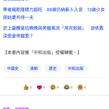
學者揭乾隆精力超旺 88歲仍納新人入宮 13歲少女
與姑婆共侍一夫
史上最醜皇后晚晚與男寵風流「用完就殺」 卻依舊
深受皇帝寵愛？
【本書內容獲「中和出版」授權轉載。】
中國史
清朝
歷史
中和出版
2
0
0
0
0
娛樂
即時娛樂