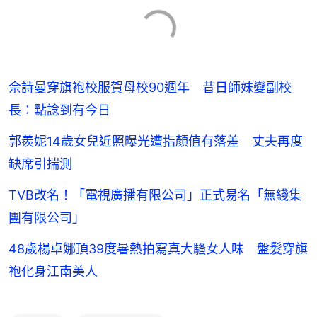
佘詩曼穿旗袍校服賀母校90週年 昔日師妹變副校
長：點諗到有今日
郭羨妮14歲女兒近照曝光遭指顏值有落差 丈夫再度
缺席引揣測
TVB改名！「電視廣播有限公司」正式易名「無綫集
團有限公司」
48歲楊卓娜頂39度暑熱拍寫真大騷女人味 盤髮穿旗
袍化身江南美人