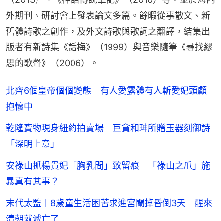
外期刊、研討會上發表論文多篇。餘暇從事散文、新
舊體詩歌之創作，及外文詩歌與歌詞之翻譯，結集出
版者有新詩集《話梅》（1999）與音樂隨筆《尋找繆
思的歌聲》（2006）。
北齊6個皇帝個個變態 有人愛露體有人斬愛妃頭顱
抱懷中
乾隆寶物現身紐約拍賣場 巨貪和珅所贈玉器刻御詩
「深明上意」
安祿山抓楊貴妃「胸乳間」致留痕 「祿山之爪」施
暴真有其事？
末代太監︱8歲童生活困苦求進宮閹掉昏倒3天 醒來
清朝就滅亡了