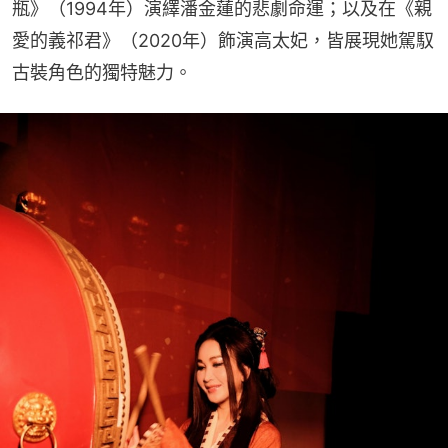
瓶》（1994年）演繹潘金蓮的悲劇命運；以及在《親
愛的義祁君》（2020年）飾演高太妃，皆展現她駕馭
古裝角色的獨特魅力。