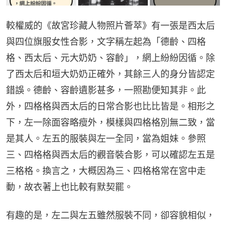
較權威的《故宮珍藏人物照片薈萃》有一張是西太后
與四位旗服女性合影，文字稱左起為「德齡、四格
格、西太后、元大奶奶、容齡」，網上紛紛因循。除
了西太后和垣大奶奶正確外，其餘三人的身分皆認定
錯誤。德齡、容齡遺影甚多，一照勘便知其非。此
外，四格格與西太后的日常合影也比比皆是。相形之
下，左一除面容略瘦外，模樣與四格格別無二致，當
是其人。左五的服裝與左一全同，當為姐妹。參照
三、四格格與西太后的觀音裝合影，可以確認左五是
三格格。換言之，大概因為三、四格格常在宮中走
動，故衣著上也比較有默契罷。
有趣的是，左二與左五雖然服裝不同，卻容貌相似，