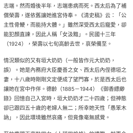
志端。然而婚後半年，志端患病而死。西太后為了補
償榮壽，遂依舊讓她進宮侍奉。《清史稿》云：「公
主性骨鯁，而能持大體。」雖然深受西太后寵愛，卻
能犯顏直諫，因此人稱「女汲黯」。民國十三年
（1924），榮壽以七旬高齡去世，哀榮備至。
情況類似的又有垣大奶奶（一般皆作元大奶奶，
誤）。她是內務府大臣慶善之女、西太后內侄德垣之
妻，十八歲時剛剛文定便成了望門寡，於是西太后也
讓她在宮中作伴。德齡（1885－1944）《御香縹緲
錄》回憶自己入宮時，垣大奶奶才二十四歲；但神態
卻已跟四五十歲的老婦人無二；所幸她天性「愚笨木
訥」，因此環境雖然哀痛，但竟像毫無感覺。