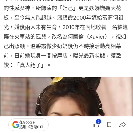
的性感女神，所飾演的「妲己」更是妖嬈嫵媚天花
板，至今無人能超越。溫碧霞2000年嫁給富商何祖
光，婚後兩人未有生育，2010年在內地收養一名被遺
棄在火車站的孤兒，改名為何國倫（Xavier），視如
己出照顧。溫碧霞做少奶奶後仍不時接活動亮相幕
前，日前她現身一間按摩店，曝光最新狀態，獲激
讚：「真人絕了」。
2
在Google
追蹤《香港01》