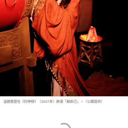
溫碧霞曾在《封神榜》（2001年）飾演「蘇妲己」。（公關提供）