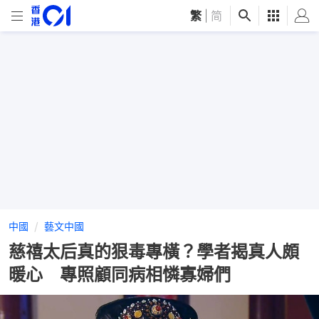
繁
|
简
中國
藝文中國
慈禧太后真的狠毒專橫？學者揭真人頗
暖心 專照顧同病相憐寡婦們