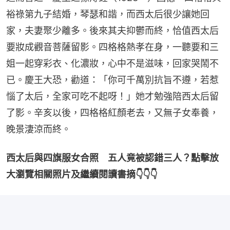
裕祿第九子結婚，琴瑟和諧，而西太后很少讓她回
家，夫妻聚少離多。後來其夫抑鬱而終，恰值西太后
要妝成觀音菩薩留影。四格格熱孝在身，一聽要和三
姐一起穿彩衣、化濃妝，心中不是滋味，回家哭鬧不
已。慶王大恐，勸道：「你可千萬別抗旨不遵，若惹
惱了太后，全家可吃不起呀！」她才勉強陪西太后留
了影。辛亥以後，四格格紅顏老去，又無子女奉養，
晚景淒涼而終。
西太后與四旗服女合照　五人竟被認錯三人？點擊放
大瀏覽相關照片及繼續閱讀書摘👇👇👇