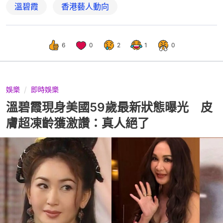
溫碧霞
香港藝人動向
6
0
2
1
0
娛樂
即時娛樂
溫碧霞現身美國59歲最新狀態曝光 皮
膚超凍齡獲激讚：真人絕了