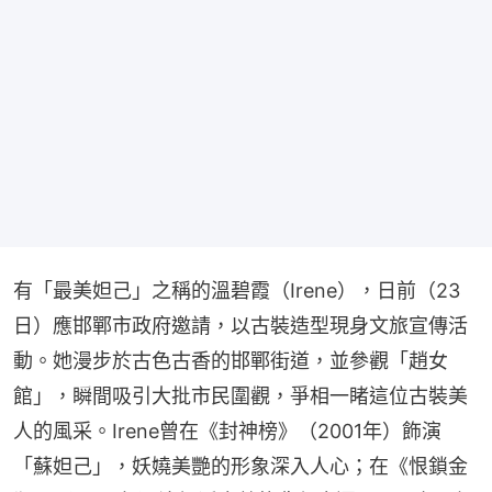
有「最美妲己」之稱的溫碧霞（Irene），日前（23
日）應邯鄲市政府邀請，以古裝造型現身文旅宣傳活
動。她漫步於古色古香的邯鄲街道，並參觀「趙女
館」，瞬間吸引大批市民圍觀，爭相一睹這位古裝美
人的風采。Irene曾在《封神榜》（2001年）飾演
「蘇妲己」，妖嬈美艷的形象深入人心；在《恨鎖金