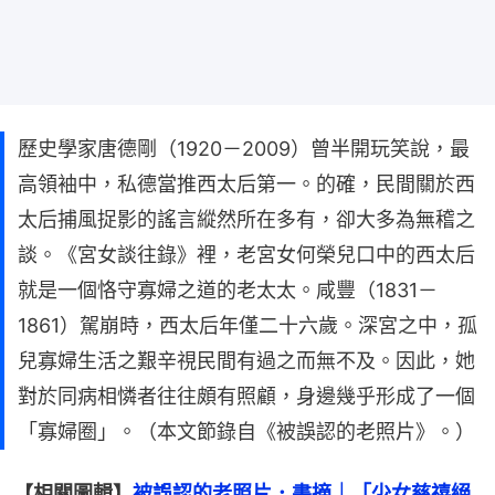
歷史學家唐德剛（1920－2009）曾半開玩笑說，最
高領袖中，私德當推西太后第一。的確，民間關於西
太后捕風捉影的謠言縱然所在多有，卻大多為無稽之
談。《宮女談往錄》裡，老宮女何榮兒口中的西太后
就是一個恪守寡婦之道的老太太。咸豐（1831－
1861）駕崩時，西太后年僅二十六歲。深宮之中，孤
兒寡婦生活之艱辛視民間有過之而無不及。因此，她
對於同病相憐者往往頗有照顧，身邊幾乎形成了一個
「寡婦圈」。（本文節錄自《被誤認的老照片》。）
【相關圖輯】
被誤認的老照片．書摘｜「少女慈禧絕