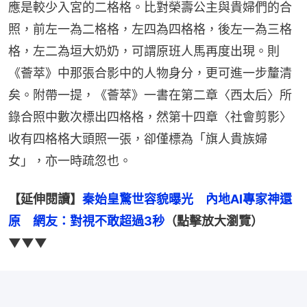
應是較少入宮的二格格。比對榮壽公主與貴婦們的合
照，前左一為二格格，左四為四格格，後左一為三格
格，左二為垣大奶奶，可謂原班人馬再度出現。則
《薈萃》中那張合影中的人物身分，更可進一步釐清
矣。附帶一提，《薈萃》一書在第二章〈西太后〉所
錄合照中數次標出四格格，然第十四章〈社會剪影〉
收有四格格大頭照一張，卻僅標為「旗人貴族婦
女」，亦一時疏忽也。
【延伸閱讀】
秦始皇驚世容貌曝光　內地AI專家神還
原　網友：對視不敢超過3秒
（點擊放大瀏覽）
▼▼▼