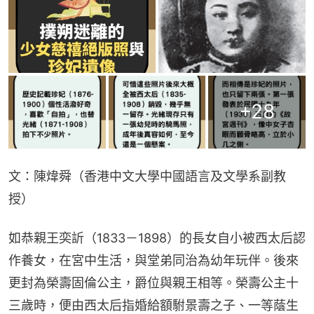
+
28
文：陳煒舜（香港中文大學中國語言及文學系副教
授）
如恭親王奕訢（1833－1898）的長女自小被西太后認
作養女，在宮中生活，與堂弟同治為幼年玩伴。後來
更封為榮壽固倫公主，爵位與親王相等。榮壽公主十
三歲時，便由西太后指婚給額駙景壽之子、一等蔭生