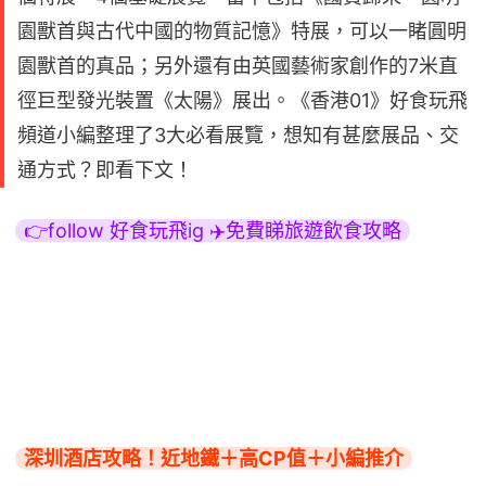
園獸首與古代中國的物質記憶》特展，可以一睹圓明
園獸首的真品；另外還有由英國藝術家創作的7米直
徑巨型發光裝置《太陽》展出。《香港01》好食玩飛
頻道小編整理了3大必看展覽，想知有甚麼展品、交
通方式？即看下文！
👉follow 好食玩飛ig ✈️免費睇旅遊飲食攻略
深圳酒店攻略！近地鐵＋高CP值＋小編推介