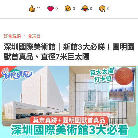
11
0
0
0
0
好食玩飛
食玩買
深圳國際美術館｜新館3大必睇！圓明園
獸首真品、直徑7米巨太陽