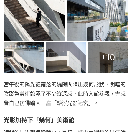
+
10
當午後的陽光被錯落的縫隙間隔出幾何形狀，明暗的
陰影為美術館添了不少縱深感，此時入館參觀，會感
覺自己彷彿踏入一座「懸浮光影迷宮」。
光影加持下「幾何」美術館