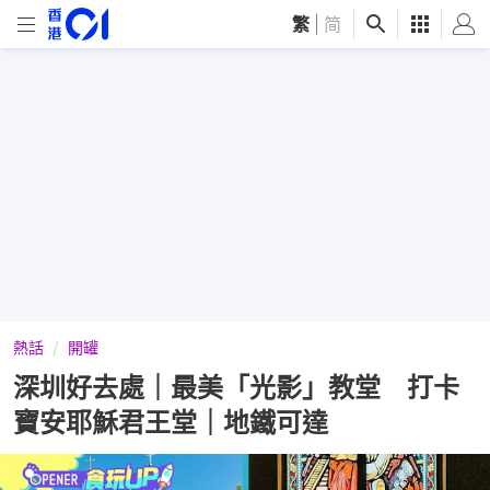
繁
|
简
熱話
開罐
深圳好去處｜最美「光影」教堂 打卡
寶安耶穌君王堂｜地鐵可達