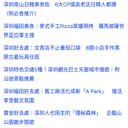
深圳南山日韓美食街 6大CP值高老店日韓人都讚
（附必食推介）
深圳福田美食｜意式手工Pizza窯爐現烤 羅馬披薩世
界盃亞軍主理
深圳好去處｜文青店不止番茄口袋 8間小店手作黑
膠古着玩具任逛
深圳特色交通5種！深圳觀光巴士天窗城市慢遊｜附
沿途景點推薦
深圳福田好去處｜舊工廠活化成新「A Park」 慢活
享受藝文氛圍
寶安好去處｜深圳人也陌生的「隱秘森林」 企龍山
公園散步閒遊