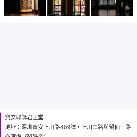
寶安耶穌君王堂
地址：深圳寶安上川路469號，上川二路與留仙一路
交匯處（殘聯旁）