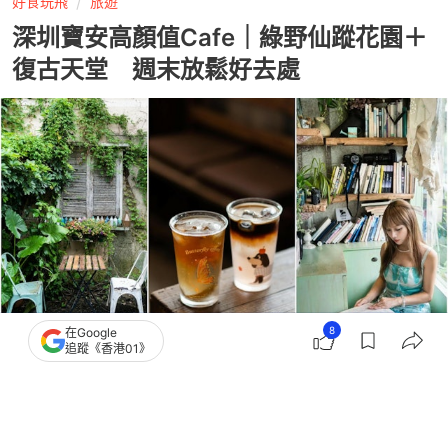
好食玩飛
旅遊
深圳寶安高顏值Cafe｜綠野仙蹤花園＋
復古天堂 週末放鬆好去處
8
在Google
追蹤《香港01》
撰文：
ShenzhenStyle
出版：
2026-07-15 16:04
更新：
2026-07-15 16:04