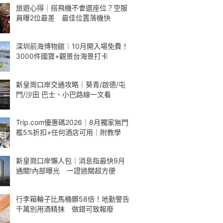
旅遊心得｜搭飛機不會選座位？空服
員曝2位最差 最佳位置落機快
深圳前海博物館｜10月開入場免費！
3000件國寶+觀景台海景打卡
新皇崗口岸交通攻略｜葵青/啟德/屯
門/沙田 巴士、小巴路線一文看
Trip.com優惠碼2026｜8月獨家無門
檻5%折扣+任何酒店可用｜附教學
新皇崗口岸懶人包｜消息指最快9月
通關!內部曝光 一證過關超方便
行李箱輪子比馬桶髒58倍！地勤警告
千萬別用酒精抹 做錯可致報廢