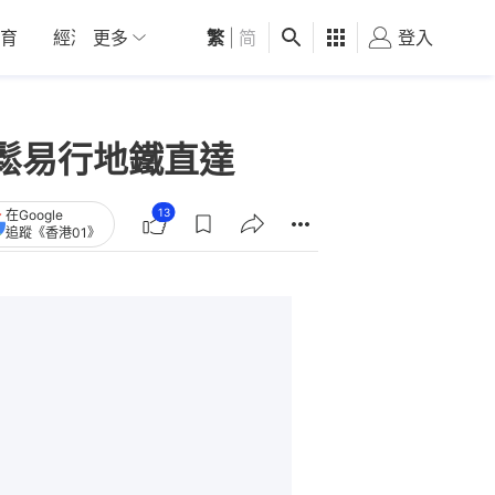
育
經濟
更多
01深圳
繁
觀點
|
简
健康
好食玩飛
登入
女
鬆易行地鐵直達
13
在Google
追蹤《香港01》