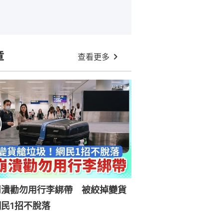
章
查看更多
崩潰勸勿用行李綁帶 被絞掉變貨
民1招不脫落