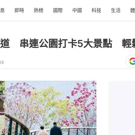
息
即時
熱榜
國際
中國
科技
生活
體
道 串連公園打卡5大景點 輕
03