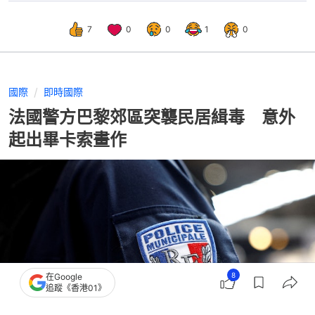
7
0
0
1
0
國際
即時國際
法國警方巴黎郊區突襲民居緝毒 意外
起出畢卡索畫作
8
在Google
追蹤《香港01》