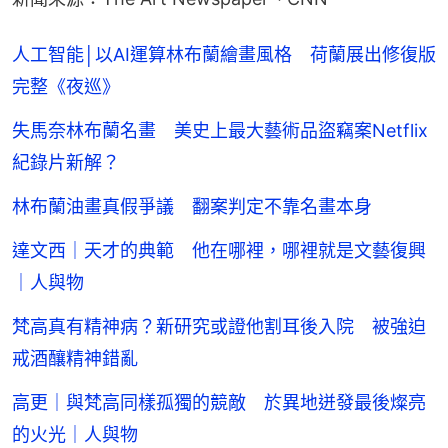
人工智能│以AI運算林布蘭繪畫風格 荷蘭展出修復版
完整《夜巡》
失馬奈林布蘭名畫 美史上最大藝術品盜竊案Netflix
紀錄片新解？
林布蘭油畫真假爭議 翻案判定不靠名畫本身
達文西｜天才的典範 他在哪裡，哪裡就是文藝復興
｜人與物
梵高真有精神病？新研究或證他割耳後入院 被強迫
戒酒釀精神錯亂
高更｜與梵高同樣孤獨的競敵 於異地迸發最後燦亮
的火光｜人與物