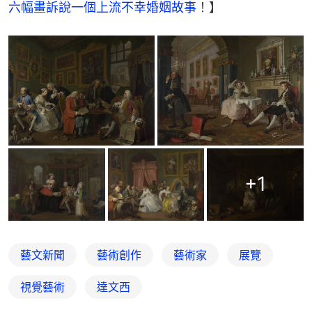
六幅畫訴說一個上流不幸婚姻故事
！】
+
1
藝文新聞
藝術創作
藝術家
展覽
視覺藝術
達文西