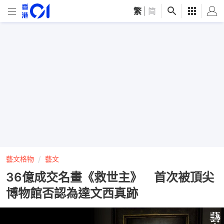
繁
|
简
藝文格物
藝文
36億成交名畫《救世主》 首次被頂尖
博物館否認為達文西真跡