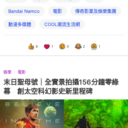
Bandai Namco
電影
傳奇影業及娛樂集團
動漫多媒體
COOL潮流生活網
8
1
0
2
1
娛樂
電影
末日聖母號｜全實景拍攝156分鐘零綠
幕 創太空科幻影史新里程碑