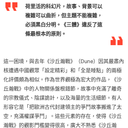
荷里活的科幻片，故事、背景可以
複雜可以曲折，但主題不能複雜，
必須黑白分明。《三體》違反了這
條最根本的原則。
這一困境，與去年《沙丘瀚戰》（Dune）因其嚴肅內
核遭遇中國觀眾「設定精彩」和「全是睡點」的兩極
化評價頗為相似。作為世界觀極為宏大的作品，《沙
丘瀚戰》中的人物關係盤根錯節，故事中充滿了離奇
的宗教儀式、陰謀詭計，以及海量的生活細節。有人
形容它是「把歐洲古代封建領主的爭鬥故事搬進了太
空，充滿權謀爭鬥」。這些元素的存在，使得《沙丘
瀚戰》的觀影門檻變得很高，廣大不熟悉《沙丘瀚