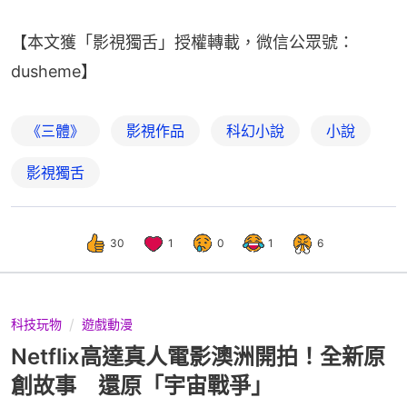
【本文獲「影視獨舌」授權轉載，微信公眾號：
dusheme】
《三體》
影視作品
科幻小說
小說
影視獨舌
30
1
0
1
6
科技玩物
遊戲動漫
Netflix高達真人電影澳洲開拍！全新原
創故事 還原「宇宙戰爭」