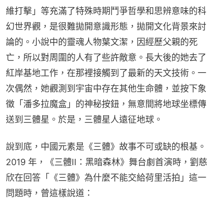
維打擊」等充滿了特殊時期鬥爭哲學和思辨意味的科
幻世界觀，是很難拋開意識形態，拋開文化背景來討
論的。小說中的靈魂人物葉文潔，因經歷父親的死
亡，所以對周圍的人有了些許敵意。長大後的她去了
紅岸基地工作，在那裡接觸到了最新的天文技術。一
次偶然，她觀測到宇宙中存在其他生命體，並按下象
徵「潘多拉魔盒」的神秘按鈕，無意間將地球坐標傳
送到三體星。於是，三體星人遠征地球。
說到底，中國元素是《三體》故事不可或缺的根基。 
2019 年，《三體II：黑暗森林》舞台劇首演時，劉慈
欣在回答「《三體》為什麼不能交給荷里活拍」這一
問題時，曾這樣說道：