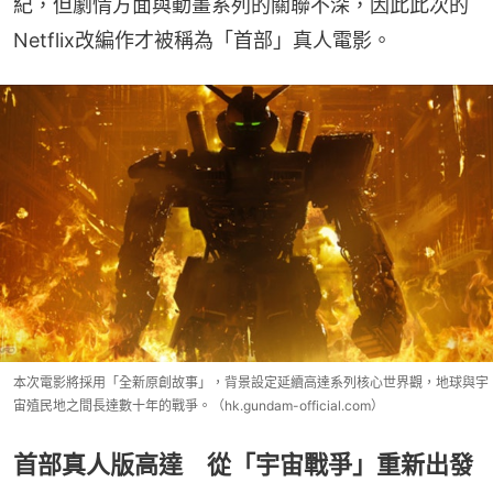
紀，但劇情方面與動畫系列的關聯不深，因此此次的
Netflix改編作才被稱為「首部」真人電影。
本次電影將採用「全新原創故事」，背景設定延續高達系列核心世界觀，地球與宇
宙殖民地之間長達數十年的戰爭。（hk.gundam-official.com）
首部真人版高達 從「宇宙戰爭」重新出發