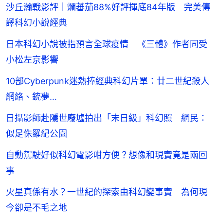
沙丘瀚戰影評｜爛蕃茄88%好評揮底84年版 完美傳
譯科幻小說經典
日本科幻小說被指預言全球疫情 《三體》作者同受
小松左京影響
10部Cyberpunk迷熱捧經典科幻片單：廿二世紀殺人
網絡、銃夢…
日攝影師赴隱世廢墟拍出「末日級」科幻照 網民：
似足侏羅紀公園
自動駕駛好似科幻電影咁方便？想像和現實竟是兩回
事
火星真係有水？一世紀的探索由科幻變事實 為何現
今卻是不毛之地