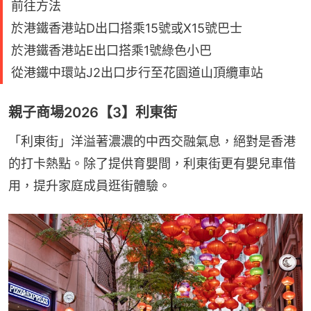
前往方法
於港鐵香港站D出口搭乘15號或X15號巴士
於港鐵香港站E出口搭乘1號綠色小巴
從港鐵中環站J2出口步行至花園道山頂纜車站
親子商場2026【3】利東街
「利東街」洋溢著濃濃的中西交融氣息，絕對是香港
的打卡熱點。除了提供育嬰間，利東街更有嬰兒車借
用，提升家庭成員逛街體驗。