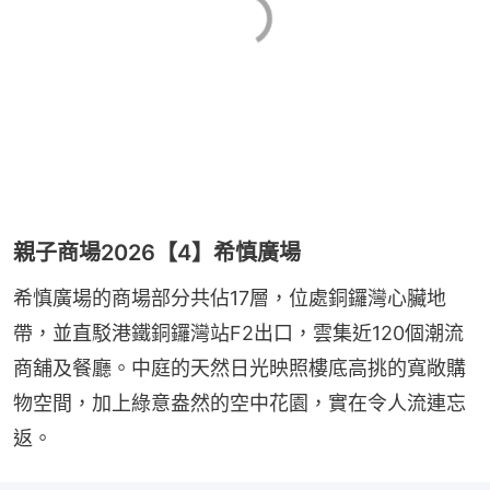
親子商場2026【4】希慎廣場
希慎廣場的商場部分共佔17層，位處銅鑼灣心臟地
帶，並直駁港鐵銅鑼灣站F2出口，雲集近120個潮流
商舖及餐廳。中庭的天然日光映照樓底高挑的寬敞購
物空間，加上綠意盎然的空中花園，實在令人流連忘
返。