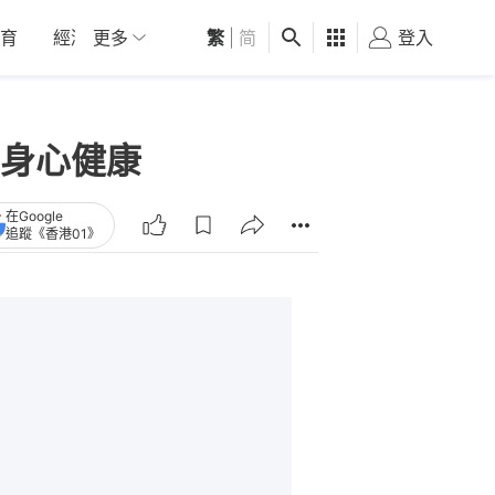
育
經濟
更多
01深圳
繁
觀點
|
简
健康
好食玩飛
登入
女
身心健康
在Google
追蹤《香港01》