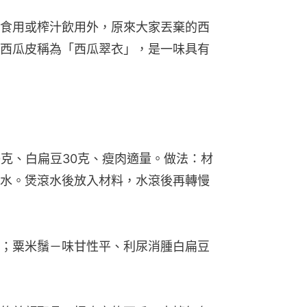
食用或榨汁飲用外，原來大家丟棄的西
西瓜皮稱為「西瓜翠衣」，是一味具有
0克、白扁豆30克、瘦肉適量。做法：材
水。煲滾水後放入材料，水滾後再轉慢
；粟米鬚－味甘性平、利尿消腫白扁豆