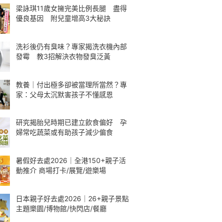
梁詠琪11歲女擁完美比例長腿 盡得
優良基因 附兒童增高3大秘訣
洗衫後仍有臭味？專家揭洗衣機內部
發霉 教3招解決衣物發臭泛黃
教養｜付出極多卻被當理所當然？專
家：父母太沉默害孩子不懂感恩
研究揭胎兒時期已建立飲食偏好 孕
婦常吃蔬菜或有助孩子減少偏食
暑假好去處2026｜全港150+親子活
動推介 商場打卡/展覽/遊樂場
日本親子好去處2026｜26+親子景點
主題樂園/博物館/快閃店/餐廳