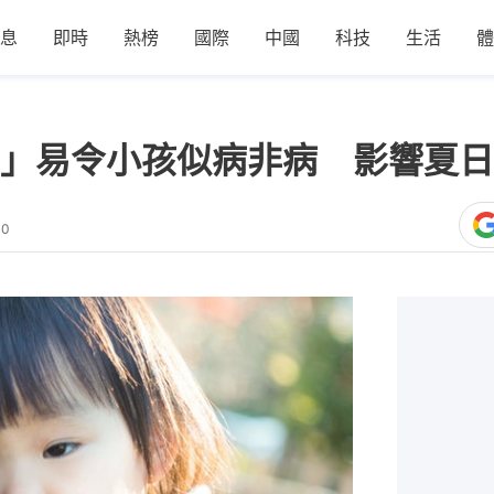
息
即時
熱榜
國際
中國
科技
生活
體
」易令小孩似病非病 影響夏日
10