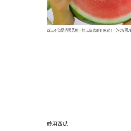
西瓜不但是消暑恩物，連瓜皮也很有用處！（VCG圖
妙用西瓜