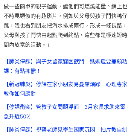
做一些簡單的親子運動，讓他們可燃燒能量。網上也
不時見類似的有趣影片，例如與父母與孩子鬥快鴨仔
跳，我也看到朋友把汽水排成兩行，形成一條長路，
父母與孩子鬥快由起點爬到終點，這些都是極速短時
間內放電的活動。」
【肺炎停課】與子女留家變困獸鬥 媽媽還要兼顧功
課：有點抑鬱！
【新冠肺炎】停課在家小朋友易憂慮煩躁 心理專家
教你如何應對
【停課衝突】管教子女問題浮面 3月家長求助來電
急升近50%
【肺炎停課】視藝老師見學生困家沉悶 拍片教自制