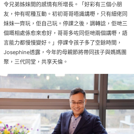
令兄弟姊妹間的感情有所增長。「好彩有三個小朋
友，仲有呢種互動。初初哥哥唔識講嘢，只有細佬同
妹妹一齊玩，佢自己玩。停課之後，調轉諗，佢哋三
個嘅相處係愈來愈好，哥哥多咗同佢哋兩個講嘢，語
言能力都慢慢變好。」停課令孩子多了空餘時間，
Josephine透露，今年的母親節將帶同孩子與媽媽團
聚，三代同堂，共享天倫。