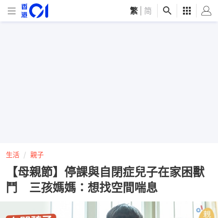
繁
|
简
生活
親子
【母親節】停課與自閉症兒子在家困獸
鬥 三孩媽媽：想找空間喘息