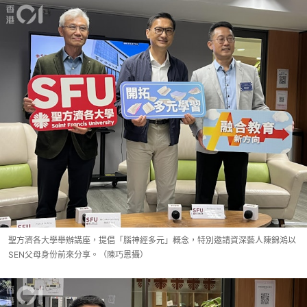
聖方濟各大學舉辦講座，提倡「腦神經多元」概念，特別邀請資深藝人陳錦鴻以
SEN父母身份前來分享。（陳巧恩攝）