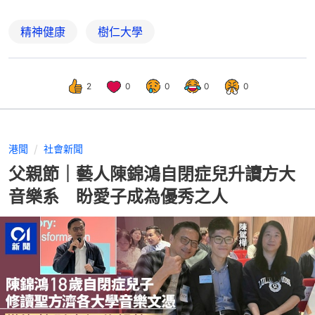
精神健康
樹仁大學
2
0
0
0
0
港聞
社會新聞
父親節｜藝人陳錦鴻自閉症兒升讀方大
音樂系 盼愛子成為優秀之人