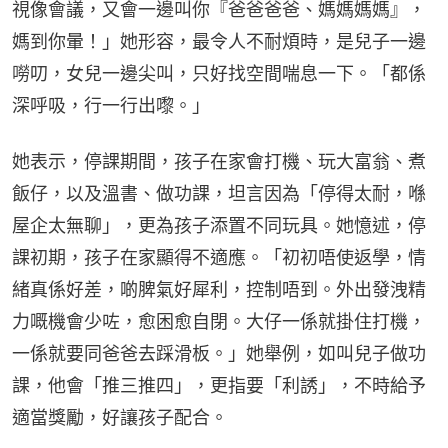
視像會議，又會一邊叫你『爸爸爸爸、媽媽媽媽』，
媽到你暈！」她形容，最令人不耐煩時，是兒子一邊
嘮叨，女兒一邊尖叫，只好找空間喘息一下。「都係
深呼吸，行一行出嚟。」
她表示，停課期間，孩子在家會打機、玩大富翁、煮
飯仔，以及溫書、做功課，坦言因為「停得太耐，喺
屋企太無聊」，更為孩子添置不同玩具。她憶述，停
課初期，孩子在家顯得不適應。「初初唔使返學，情
緒真係好差，啲脾氣好犀利，控制唔到。外出發洩精
力嘅機會少咗，愈困愈自閉。大仔一係就掛住打機，
一係就要同爸爸去踩滑板。」她舉例，如叫兒子做功
課，他會「推三推四」，更指要「利誘」，不時給予
適當獎勵，好讓孩子配合。