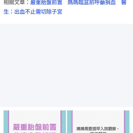
相關文章：
嚴重胎盤前置　媽媽臨盆前呼籲捐血　醫
生：出血不止需切除子宮