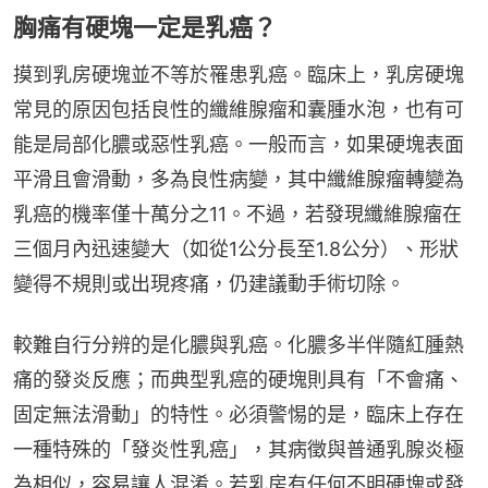
胸痛有硬塊一定是乳癌？
摸到乳房硬塊並不等於罹患乳癌。臨床上，乳房硬塊
常見的原因包括良性的纖維腺瘤和囊腫水泡，也有可
能是局部化膿或惡性乳癌。一般而言，如果硬塊表面
平滑且會滑動，多為良性病變，其中纖維腺瘤轉變為
乳癌的機率僅十萬分之11。不過，若發現纖維腺瘤在
三個月內迅速變大（如從1公分長至1.8公分）、形狀
變得不規則或出現疼痛，仍建議動手術切除。
較難自行分辨的是化膿與乳癌。化膿多半伴隨紅腫熱
痛的發炎反應；而典型乳癌的硬塊則具有「不會痛、
固定無法滑動」的特性。必須警惕的是，臨床上存在
一種特殊的「發炎性乳癌」，其病徵與普通乳腺炎極
為相似，容易讓人混淆。若乳房有任何不明硬塊或發