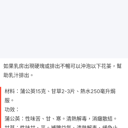
如果乳房出現硬塊或排出不暢可以沖泡以下花茶，幫
助乳汁排出。
材料：蒲公英15克、甘草2-3片、熱水250毫升焗
服。
功效：
蒲公英：性味苦、甘、寒。清熱解毒，消癰散結。
甘草：性味甘、平。補脾益氣、清熱解毒、緩急止