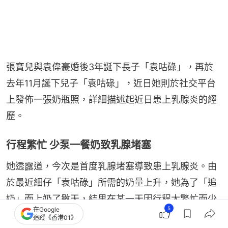
張寶兒與袁偉豪婚後3年誕下長子「袁咕碌」，再於
去年11月誕下兒子「袁咕碌」，近日她則於社交平台
上發佈一張奶瓶照，詳細描述起近日患上乳腺炎的經
歷。
行程繁忙 少泵一餐奶致乳腺堵塞
她透露道，今次是首度乳腺堵塞導致患上乳腺炎。由
於最近細仔「袁咕碌」所需的奶量上升，她為了「追
奶」而上奶了數天，結果在某一天因行程太繁忙而少
5
在Google
泵了一餐，結果立刻導致乳腺堵塞。
追蹤《香港01》