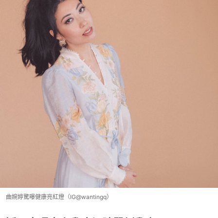
曲婉婷驚曝健康亮紅燈（IG@wantingq）