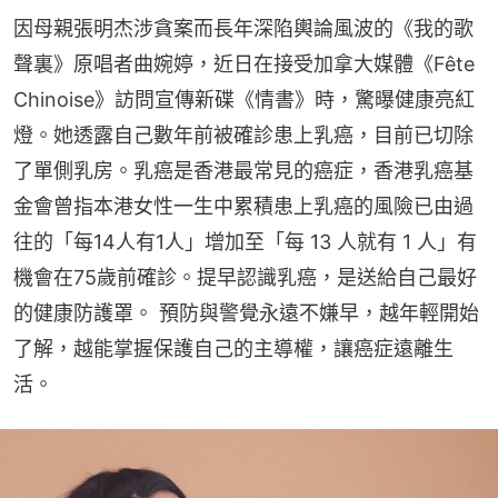
因母親張明杰涉貪案而長年深陷輿論風波的《我的歌
聲裏》原唱者曲婉婷，近日在接受加拿大媒體《Fête 
Chinoise》訪問宣傳新碟《情書》時，驚曝健康亮紅
燈。她透露自己數年前被確診患上乳癌，目前已切除
了單側乳房。乳癌是香港最常見的癌症，香港乳癌基
金會曾指本港女性一生中累積患上乳癌的風險已由過
往的「每14人有1人」增加至「每 13 人就有 1 人」有
機會在75歲前確診。提早認識乳癌，是送給自己最好
的健康防護罩。 預防與警覺永遠不嫌早，越年輕開始
了解，越能掌握保護自己的主導權，讓癌症遠離生
活。