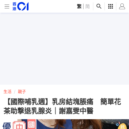
繁
|
简
生活
親子
【國際哺乳週】乳房結塊脹痛 簡單花
茶助撃退乳腺炎｜謝嘉雯中醫