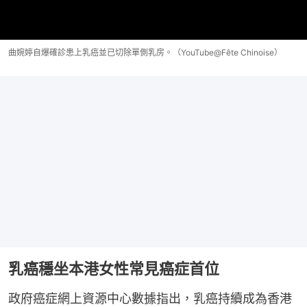
曲婉婷自爆確診患上乳癌並已切除單側乳房。（YouTube@Fête Chinoise）
乳癌穩坐本港女性常見癌症首位
政府癌症網上資源中心數據指出，乳癌持續成為香港