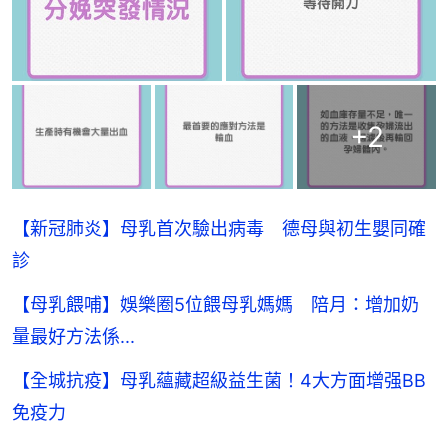
+
2
【新冠肺炎】母乳首次驗出病毒 德母與初生嬰同確
診
【母乳餵哺】娛樂圈5位餵母乳媽媽 陪月：增加奶
量最好方法係...
【全城抗疫】母乳蘊藏超級益生菌！4大方面增强BB
免疫力