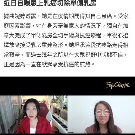
近日自曝患上乳癌切除單側乳房
據曲婉婷透露，她是在疫情期間得知自己患癌。受家
庭因素影響，她在身旁毫無家人的情況下，獨自在加
拿大完成了單側乳房全切手術與抗癌療程，事後亦選
擇放棄接受乳房重建整形。她坦承這段抗癌路走得相
當艱辛，而過去幾年之所以在大眾視野中狀態不佳，
正是因為一直在默默承受抗癌的煎熬。