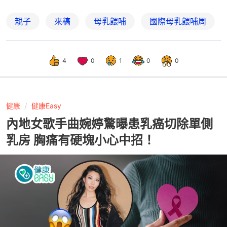
親子
來稿
母乳餵哺
國際母乳餵哺周
4
0
1
0
0
健康
健康Easy
內地女歌手曲婉婷驚曝患乳癌切除單側
乳房 胸痛有硬塊小心中招！