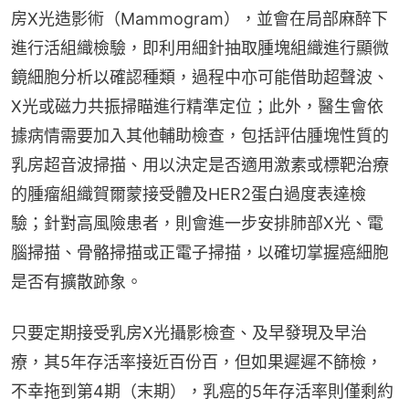
房X光造影術（Mammogram），並會在局部麻醉下
進行活組織檢驗，即利用細針抽取腫塊組織進行顯微
鏡細胞分析以確認種類，過程中亦可能借助超聲波、
X光或磁力共振掃瞄進行精準定位；此外，醫生會依
據病情需要加入其他輔助檢查，包括評估腫塊性質的
乳房超音波掃描、用以決定是否適用激素或標靶治療
的腫瘤組織賀爾蒙接受體及HER2蛋白過度表達檢
驗；針對高風險患者，則會進一步安排肺部X光、電
腦掃描、骨骼掃描或正電子掃描，以確切掌握癌細胞
是否有擴散跡象。
只要定期接受乳房X光攝影檢查、及早發現及早治
療，其5年存活率接近百份百，但如果遲遲不篩檢，
不幸拖到第4期（末期），乳癌的5年存活率則僅剩約