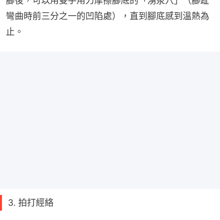
腳後，可以用雙手用力摩擦腳底的「湧泉穴」（腳趾
彎曲時前三分之一的凹陷處），直到腳底感到溫熱為
止。
3. 拍打經絡