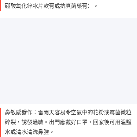
硼酸氧化鋅冰片軟膏或抗真菌藥膏）。
鼻敏感發作：雷雨天容易令空氣中的花粉或霉菌微粒
碎裂，誘發過敏。出門應戴好口罩，回家後可用溫鹽
水或清水清洗鼻腔。