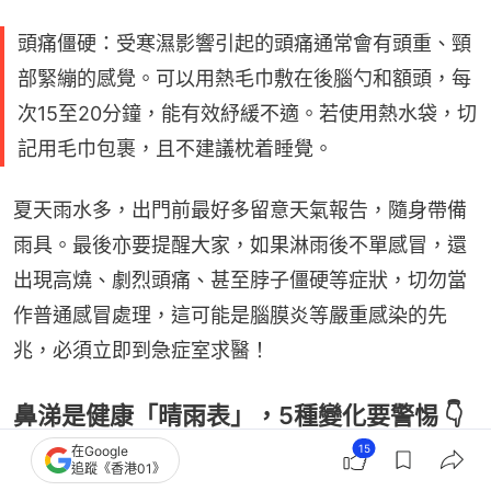
頭痛僵硬：受寒濕影響引起的頭痛通常會有頭重、頸
部緊繃的感覺。可以用熱毛巾敷在後腦勺和額頭，每
次15至20分鐘，能有效紓緩不適。若使用熱水袋，切
記用毛巾包裹，且不建議枕着睡覺。
夏天雨水多，出門前最好多留意天氣報告，隨身帶備
雨具。最後亦要提醒大家，如果淋雨後不單感冒，還
出現高燒、劇烈頭痛、甚至脖子僵硬等症狀，切勿當
作普通感冒處理，這可能是腦膜炎等嚴重感染的先
兆，必須立即到急症室求醫！
鼻涕是健康「晴雨表」，5種變化要警惕 👇
15
在Google
👇👇
追蹤《香港01》