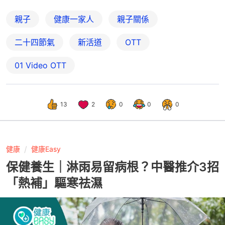
親子
健康一家人
親子關係
二十四節氣
新活道
OTT
01‌ ‌Video‌ ‌OTT
13
2
0
0
0
健康
健康Easy
保健養生｜淋雨易留病根？中醫推介3招
「熱補」驅寒祛濕