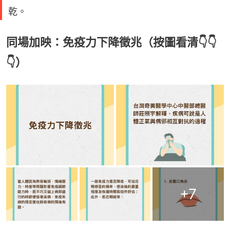
乾。
同場加映：免疫力下降徵兆（按圖看清👇👇
👇）
+
7