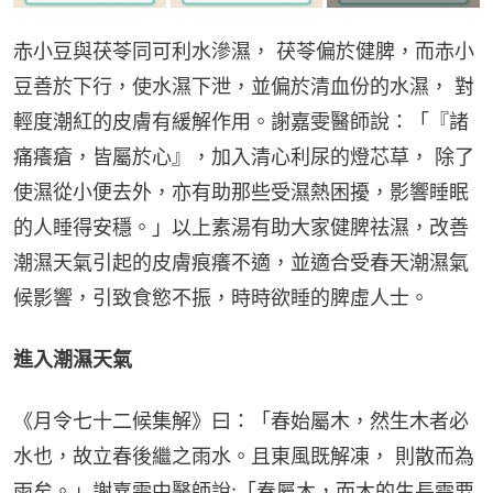
赤小豆與茯苓同可利水滲濕， 茯苓偏於健脾，而赤小
豆善於下行，使水濕下泄，並偏於清血份的水濕， 對
輕度潮紅的皮膚有緩解作用。謝嘉雯醫師說：「『諸
痛癢瘡，皆屬於心』，加入清心利尿的燈芯草， 除了
使濕從小便去外，亦有助那些受濕熱困擾，影響睡眠
的人睡得安穩。」以上素湯有助大家健脾祛濕，改善
潮濕天氣引起的皮膚痕癢不適，並適合受春天潮濕氣
候影響，引致食慾不振，時時欲睡的脾虛人士。
進入潮濕天氣
《月令七十二候集解》曰：「春始屬木，然生木者必
水也，故立春後繼之雨水。且東風既解凍， 則散而為
雨矣。」謝嘉雯中醫師說:「春屬木，而木的生長需要