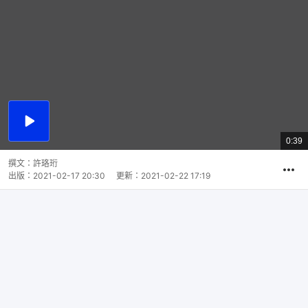
播
放
0:39
總
影
共
片
時
撰文：
許珞珩
間
出版：
2021-02-17 20:30
更新：
2021-02-22 17:19