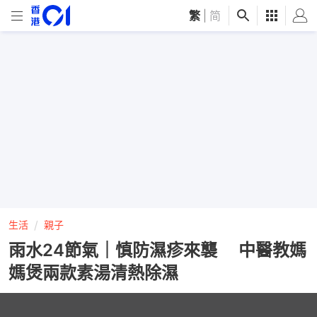
繁
|
简
生活
親子
雨水24節氣｜慎防濕疹來襲 中醫教媽
媽煲兩款素湯清熱除濕