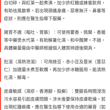
白切碎，與紅茶一起煮沸，加少許紅糖或蜂蜜飲用，
有助祛風散寒。若出現頭痛身痛、惡寒無汗、鼻塞等
症狀，則應在醫生指導下服藥。
腸胃不適（嘔吐、胃脹）：可使用藿香、佩蘭、香薷
等中藥煲水代茶，有助解暑化濕、和中醒脾。不過，
具體藥量需由中醫師根據個人體質辨證後開具。
肚瀉（濕熱泄瀉）：可用綠豆、赤小豆及薏米（薏苡
仁）加適量水煮至軟爛，再加少許冰糖服用，能清熱
化濕、解毒。
皮膚敏感（濕疹、香港腳、股癬）：雙腳長時間浸泡
污水容易引起皮膚問題。涉水後要保持皮膚乾燥。若
出現紅腫痕癢，應在醫生指導下使用合適的藥膏（如