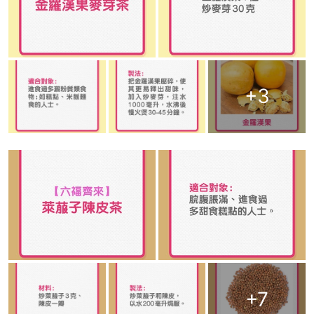
+
3
+
7