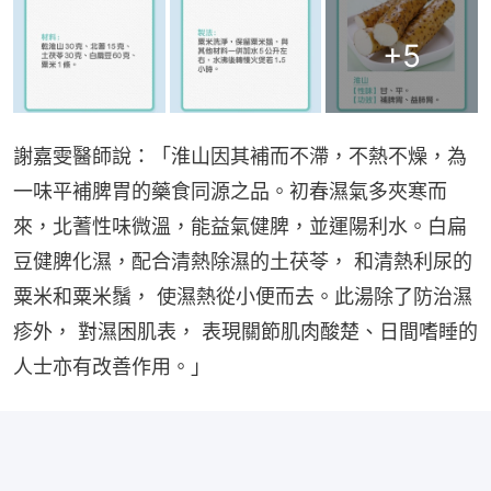
+
5
謝嘉雯醫師說：「淮山因其補而不滯，不熱不燥，為
一味平補脾胃的藥食同源之品。初春濕氣多夾寒而
來，北蓍性味微溫，能益氣健脾，並運陽利水。白扁
豆健脾化濕，配合清熱除濕的土茯苓， 和清熱利尿的
粟米和粟米鬚， 使濕熱從小便而去。此湯除了防治濕
疹外， 對濕困肌表， 表現關節肌肉酸楚、日間嗜睡的
人士亦有改善作用。」