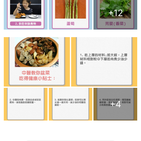
+
12
+
4