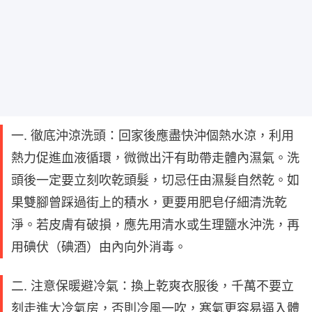
一. 徹底沖涼洗頭：回家後應盡快沖個熱水涼，利用
熱力促進血液循環，微微出汗有助帶走體內濕氣。洗
頭後一定要立刻吹乾頭髮，切忌任由濕髮自然乾。如
果雙腳曾踩過街上的積水，更要用肥皂仔細清洗乾
淨。若皮膚有破損，應先用清水或生理鹽水沖洗，再
用碘伏（碘酒）由內向外消毒。
二. 注意保暖避冷氣：換上乾爽衣服後，千萬不要立
刻走進大冷氣房，否則冷風一吹，寒氣更容易逼入體