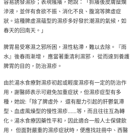
容易誘發濕疹；表現瘙癢，她說：「抓癢後皮膚糜爛
滲液，並伴有食欲不振、消化不良、腹瀉等脾虛症
狀。這種脾虛濕蘊型的濕疹多好發於潮濕的氣候，如
春天的回南天。」
脾胃易受寒濕之邪所困，濕性粘滯，難以去除。『雨
水』後春雨漸增， 應當著重清利濕邪， 從而達到養護
脾胃的目的，防治濕疹。
由於湯水食療對濕疹初起或輕度濕疹有一定的防治作
用，謝醫師表示可避免加重症狀，但濕疹症型有多
種，她說:「除了脾虛外， 還有壓力引起的肝鬱氣滯
型、血虛風燥型的慢性濕疹……等，而且往往互為轉
化。湯水食療因藥性平和，因此適合一般人士保健飲
用， 但面對嚴重的濕疹症狀時，便應找註冊中、西醫