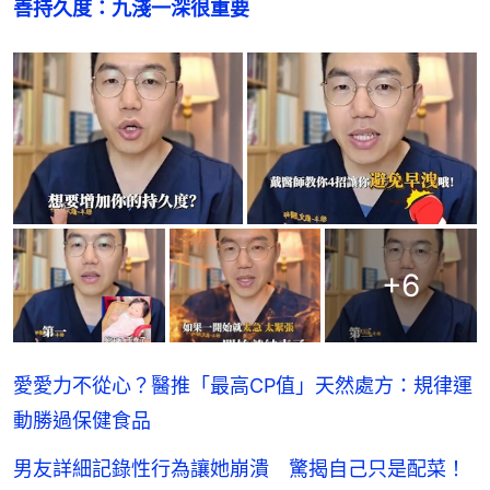
善持久度：九淺一深很重要
+
6
愛愛力不從心？醫推「最高CP值」天然處方：規律運
動勝過保健食品
男友詳細記錄性行為讓她崩潰 驚揭自己只是配菜！