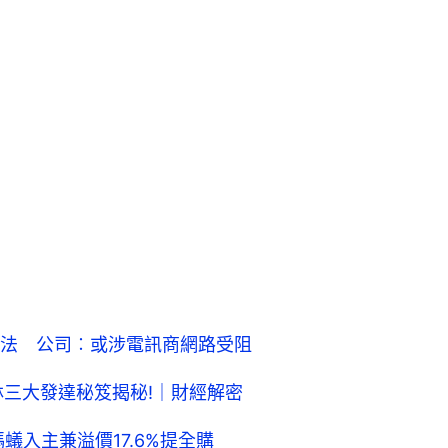
法 公司︰或涉電訊商網路受阻
林三大發達秘笈揭秘!｜財經解密
蟻入主兼溢價17.6%提全購