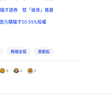
耀才證券 惹「搶食」擔憂
億元購耀才50.55%股權
螞蟻金服
異動股
0
0
0