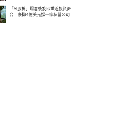
「AI股神」爆倉後旋即重返投資舞
台 豪擲4億美元撐一家私營公司