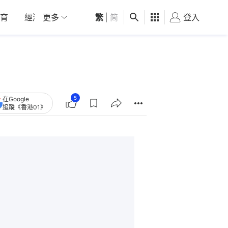
育
經濟
更多
01深圳
繁
觀點
|
简
健康
好食玩飛
登入
女
5
在Google
追蹤《香港01》