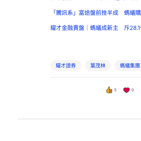
「騰訊系」富途盤前挫半成 螞蟻購
耀才金融賣盤｜螞蟻成新主 斥28.1
耀才證券
葉茂林
螞蟻集團
5
0