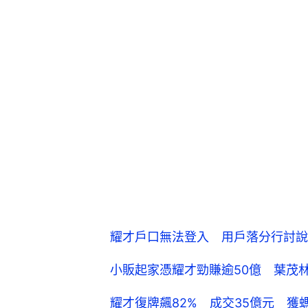
耀才戶口無法登入 用戶落分行討說
小販起家憑耀才勁賺逾50億 葉茂
耀才復牌飆82% 成交35億元 獲螞