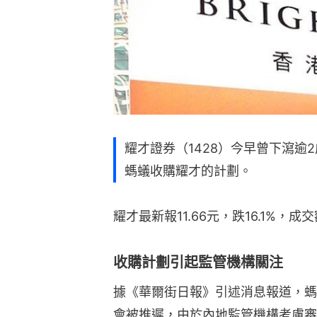
耀才證券（1428）今早曾下瀉逾
螞蟻收購耀才的計劃。
耀才最新報11.66元，跌16.1%，成交
收購計劃引起監管機構關注
據《華爾街日報》引述消息報道，螞
會被推遲，由於內地監管機構考慮審