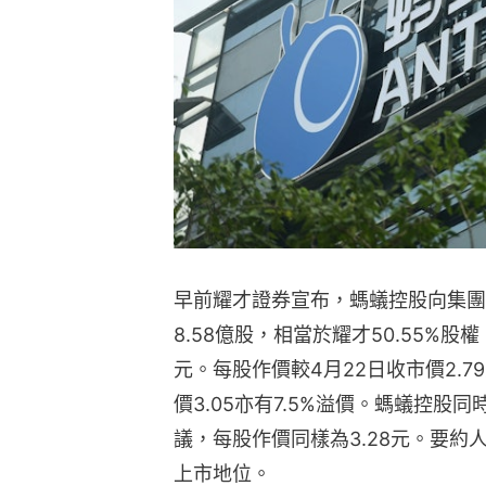
早前耀才證券宣布，螞蟻控股向集團
8.58億股，相當於耀才50.55%股權
元。每股作價較4月22日收市價2.79
價3.05亦有7.5%溢價。螞蟻控
議，每股作價同樣為3.28元。要
上市地位。