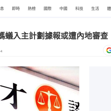
息
即時
熱榜
國際
中國
科技
生活
體
螞蟻入主計劃據報或遭內地審查
04