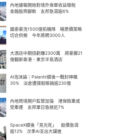
內地據報開始對境外保單收益徵稅
金融股齊腳軟 友邦急瀉逾6%
國泰豪洗1500億拓機隊 稱票價策略
切合供需 今年將聘3000人
大酒店中期扭虧賺2300萬 將豪擲21
億翻新香港、東京半島酒店
AI泡沫論｜Palantir績後一戰封神飆
30% 淡倉遭撲殺賬蝕逾230億
內地跨境開戶監管加強 港保險業或
受牽連 友邦單日急挫近7%
SpaceX績後「見光死」 股價急瀉
逾12% 次季AI支出大躍進