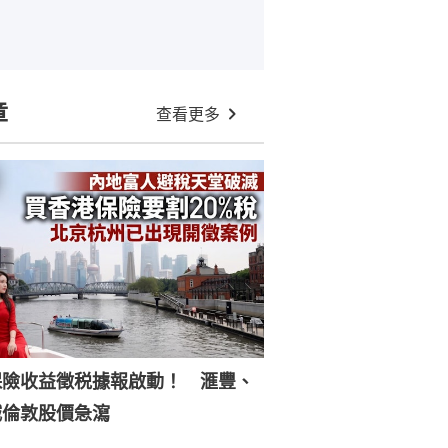
章
查看更多
保險收益徵税據報啟動！ 滙豐、
誠倫敦股價急瀉