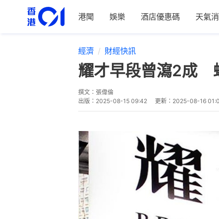
港聞
娛樂
酒店優惠碼
天氣消
經濟
財經快訊
耀才早段曾瀉2成 
撰文：
張偉倫
出版：
2025-08-15 09:42
更新：
2025-08-16 01: