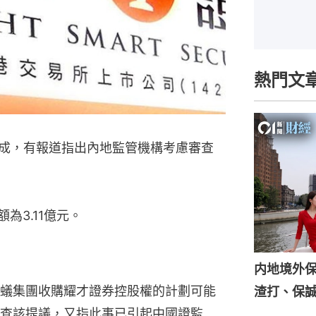
熱門文
2成，有報道指出內地監管機構考慮審查
額為3.11億元。
内地境外
蟻集團收購耀才證券控股權的計劃可能
渣打、保
查該提議，又指此事已引起中國證監