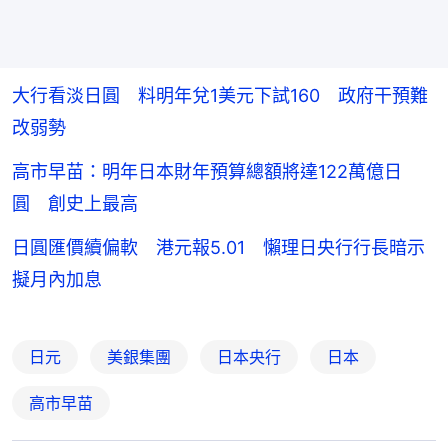
大行看淡日圓 料明年兌1美元下試160 政府干預難
改弱勢
高市早苗：明年日本財年預算總額將達122萬億日
圓 創史上最高
日圓匯價續偏軟 港元報5.01 懶理日央行行長暗示
擬月內加息
日元
美銀集團
日本央行
日本
高市早苗