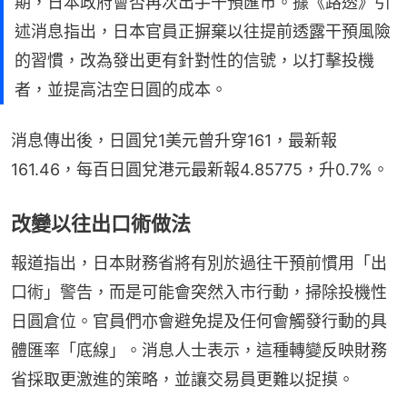
期，日本政府會否再次出手干預匯市。據《路透》引
述消息指出，日本官員正摒棄以往提前透露干預風險
的習慣，改為發出更有針對性的信號，以打擊投機
者，並提高沽空日圓的成本。
消息傳出後，日圓兌1美元曾升穿161，最新報
161.46，每百日圓兌港元最新報4.85775，升0.7%。
改變以往出口術做法
報道指出，日本財務省將有別於過往干預前慣用「出
口術」警告，而是可能會突然入市行動，掃除投機性
日圓倉位。官員們亦會避免提及任何會觸發行動的具
體匯率「底線」。消息人士表示，這種轉變反映財務
省採取更激進的策略，並讓交易員更難以捉摸。