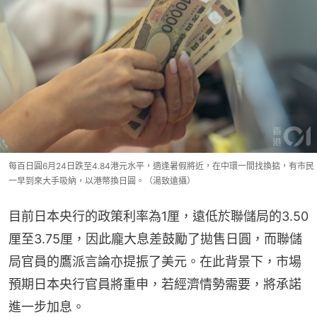
每百日圓6月24日跌至4.84港元水平，適逢暑假將近，在中環一間找換掂，有市民
一早到來大手吸納，以港幣換日圓。（湯致遠攝）
目前日本央行的政策利率為1厘，遠低於聯儲局的3.50
厘至3.75厘，因此龐大息差鼓勵了拋售日圓，而聯儲
局官員的鷹派言論亦提振了美元。在此背景下，市場
預期日本央行官員將重申，若經濟情勢需要，將承諾
進一步加息。