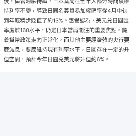
後，儘管通脹持續，日本當局在全年大部分時間裏維
持利率不變，導致日圓名義貿易加權匯率從4月中旬
到年底穩步貶值了約13%。惠譽認為，美元兑日圓匯
率處於160水平，仍是日本當局關注的重要焦點。隨
着貨幣政策走向正常化，而其他主要經濟體的央行要
麼減息，要麼維持現有利率水平，日圓存在一定的升
值空間，預計今年日圓兑美元將升值約6%。