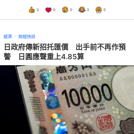
3
0
0
3
0
經濟
財經快訊
日政府傳新招托匯價 出手前不再作預
警 日圓應聲重上4.85算