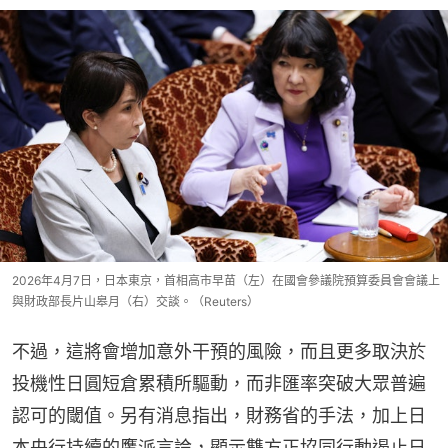
2026年4月7日，日本東京，首相高市早苗（左）在國會參議院預算委員會會議上
與財政部長片山皋月（右）交談。（Reuters）
不過，這將會增加意外干預的風險，而且更多取決於
投機性日圓短倉累積所驅動，而非匯率突破大眾普遍
認可的閾值。另有消息指出，財務省的手法，加上日
本央行持續的鷹派言論，顯示雙方正協同行動遏止日