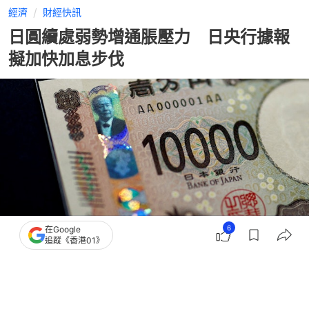
經濟
財經快訊
日圓續處弱勢增通脹壓力 日央行據報
擬加快加息步伐
6
在Google
追蹤《香港01》
撰文：
張偉倫
出版：
2026-07-22 17:20
更新：
2026-07-22 17:20