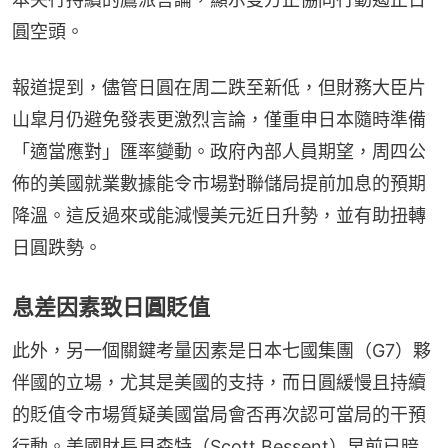
圓空頭。
報道提到，儘管日圓在周二跌至新低，但財務大臣片
山皐月仍避免發表更激烈言論，僅重申日本隨時準備
「適當應對」匯率變動。政府內部人員期望，周四公
佈的美國就業數據能令市場對聯儲局提前加息的預期
降溫。這反過來或能減慢美元近日升勢，並有助扭轉
日圓跌勢。
息差因素致日圓貶值
此外，另一個關鍵考量因素是日本七國集團（G7）夥
伴國的立場，尤其是美國的支持，而日圓緩慢且持續
的貶值令市場質疑美國當局會否再次認可當局的干預
行動。美國財長貝森特（Scott Bessent）早前已暗