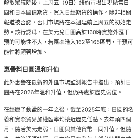
解散眾議院後，上周五（9日）紐約市場出現拋售日
圓和日本國債期貨、買入日經期貨的操作。除非相關
報道被否認，否則市場將在本週延續上周五的初始走
勢。該行認爲，在美元兌日圓高於160時實施外匯干
預的可能性不大，若匯率進入162至165區間，干預可
能性將顯著增加。
惠譽料日圓溫和升值
此外惠譽在最新的外匯市場監測報告中指出，預計日
圓將在2026年温和升值，但仍將處於歷史弱位。
在經歷了動盪的一年之後，截至2025年底，日圓的名
義和實際貿易加權匯率均接近歷史低點。去年頭四個
月，隨着美元走弱，日圓與其他貨幣一同升值。但隨