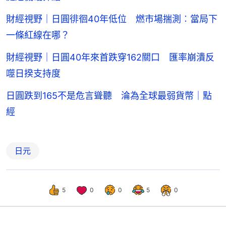
財經視野｜日圓徘徊40年低位 燃市場揣測︰當局下
一條紅線在哪？
財經視野｜日圓40年來首跌穿162關口 匯率崩潰反
噬日揆支持度
日圓跌到165不是危言聳聽 淪為全球最弱貨幣｜點
經
日元
5
0
0
5
0