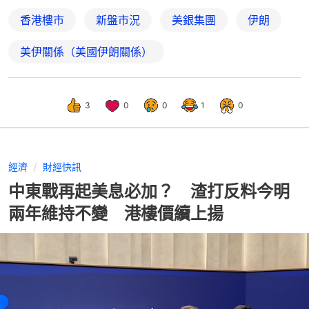
香港樓市
新盤市況
美銀集團
伊朗
美伊關係（美國伊朗關係）
3
0
0
1
0
經濟
財經快訊
中東戰再起美息必加？ 渣打反料今明
兩年維持不變 港樓價續上揚