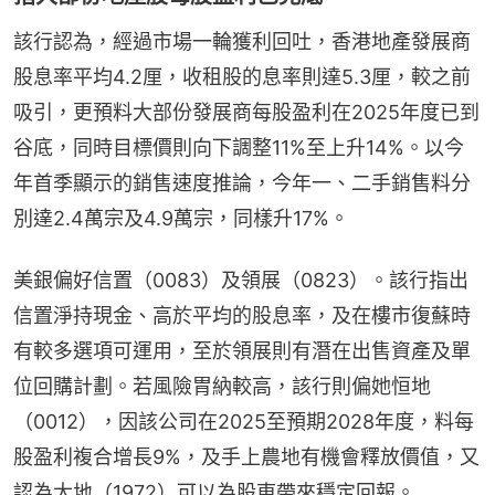
該行認為，經過市場一輪獲利回吐，香港地產發展商
股息率平均4.2厘，收租股的息率則達5.3厘，較之前
吸引，更預料大部份發展商每股盈利在2025年度已到
谷底，同時目標價則向下調整11%至上升14%。以今
年首季顯示的銷售速度推論，今年一、二手銷售料分
別達2.4萬宗及4.9萬宗，同樣升17%。
美銀偏好信置（0083）及領展（0823）。該行指出
信置淨持現金、高於平均的股息率，及在樓市復蘇時
有較多選項可運用，至於領展則有潛在出售資產及單
位回購計劃。若風險胃納較高，該行則偏她恒地
（0012），因該公司在2025至預期2028年度，料每
股盈利複合增長9%，及手上農地有機會釋放價值，又
認為太地（1972）可以為股東帶來穩定回報。