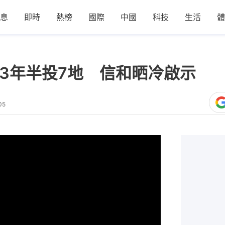
息
即時
熱榜
國際
中國
科技
生活
體
變3年半投7地 信和晒冷啟示
05