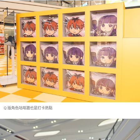
Q 版角色咕𠱸牆也是打卡熱點