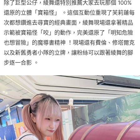
除了巨型公仔，綾舞還特別推薦大家去玩那個 100% 
還原的立體「寶箱怪」 。這個互動位重現了芙莉蓮每
次都想鑽進去尋寶的經典畫面，綾舞現場還拿著精品
示範被寶箱怪「咬」的動作，完美還原了「明知危險
也想冒險」的魔導書精神 ！現場還有費倫、修塔爾克
以及新舊勇者小隊的立牌，讓粉絲可以跟著綾舞的腳
步逐一合影 。