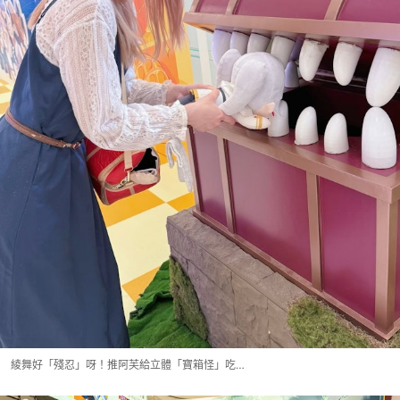
綾舞好「殘忍」呀！推阿芙給立體「寶箱怪」吃…