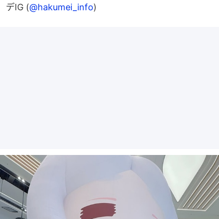
デIG (
@hakumei_info
)