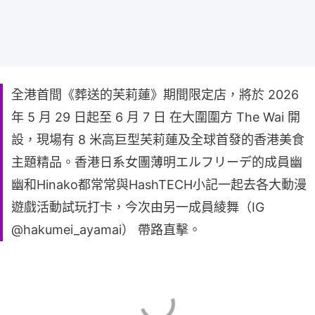
全港首間《葬送的芙莉蓮》期間限定店，將於 2026
年 5 月 29 日起至 6 月 7 日 在大圍圍方 The Wai 開
設，現場有 8 米高巨型芙莉蓮及全球首發的香港美食
主題精品。香港日系女團薄明エルフリーデ的成員幽
幽和Hinako都常常與HashTECH小記一起去各大動漫
遊戲活動試玩打卡，今次由另一成員綾舞（IG
@hakumei_ayamai） 帶路直擊。