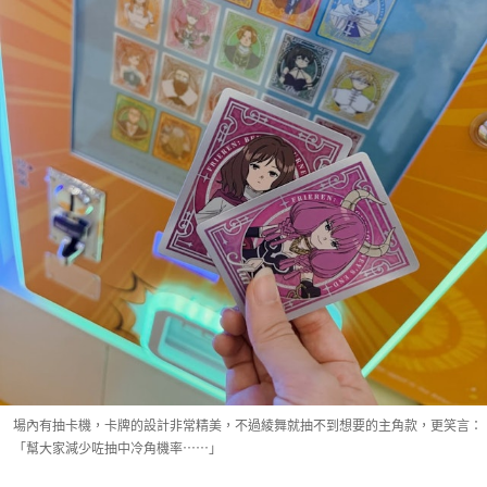
場內有抽卡機，卡牌的設計非常精美，不過綾舞就抽不到想要的主角款，更笑言：
「幫大家減少咗抽中冷角機率⋯⋯」