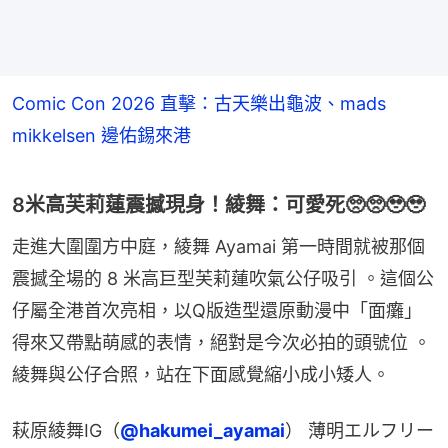
Comic Con 2026 直擊：古天樂出龜波、mads
mikkelsen 邊佑錫來港
8米高芙莉蓮震撼現身！綾舞：可愛死🥺🥺🥹🥹
走進大圍圍方中庭，綾舞 Ayamai 第一時間就被那個
震撼全場的 8 米高巨型芙莉蓮吹氣公仔吸引 。這個公
仔屬全港首次亮相，以Q版造型還原動漫中「面癱」
得來又帶點萌感的表情，絕對是今次必拍的頭號位 。
綾舞與公仔合照，站在下面感覺縮小成小矮人。
萩原綾舞IG（
@hakumei_ayamai
） 薄明エルフリー