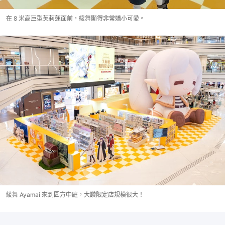
在 8 米高巨型芙莉蓮面前，綾舞顯得非常嬌小可愛。
綾舞 Ayamai 來到圍方中庭，大讚限定店規模很大！