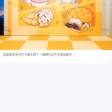
這面美食系列打卡牆太萌了！綾舞也忍不住學起動作。