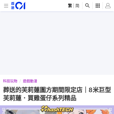
繁
|
简
科技玩物
遊戲動漫
葬送的芙莉蓮圍方期間限定店｜8米巨型
芙莉蓮．買雞蛋仔系列精品