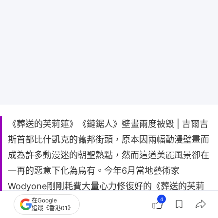
《葬送的芙莉蓮》《鏈鋸人》壁畫兩度被毀 | 吉爾吉
斯首都比什凱克的蕭邦街頭，原本因兩幅動漫壁畫而
成為許多動漫迷的朝聖熱點，然而這道美麗風景卻在
一再的惡意下化為烏有。今年6月當地藝術家
Wodyone剛剛耗費大量心力修復好的《葬送的芙莉
4
在Google
蓮》、《鏈鋸人》壁畫，僅僅維持一日，竟再度遭到
追蹤《香港01》
不明人士惡意破壞，Wodyone無奈表示可能將放