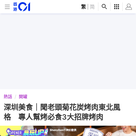
繁
|
简
熱話
開罐
深圳美食｜聞老頭菊花炭烤肉東北風
格 專人幫烤必食3大招牌烤肉