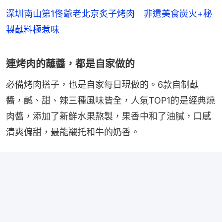
深圳南山第1佟爺老北京炙子烤肉 非遺美食炭火+秘
製蘸料極惹味
連烤肉的蘸醬，都是自家做的
必備烤肉搭子，也是自家每日現做的。6款自制蘸
醬，鹹、甜、辣三種風味皆全，人氣TOP1的是經典燒
肉醬，添加了新鮮水果熬製，果香中和了油膩，口感
清爽偏甜，最能襯托和牛的奶香。