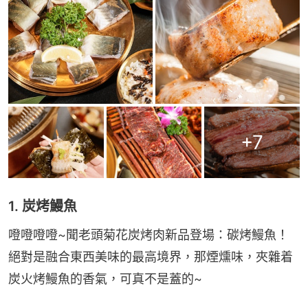
+
7
1. 炭烤鰻魚
噔噔噔噔~聞老頭菊花炭烤肉新品登場：碳烤鰻魚！
絕對是融合東西美味的最高境界，那煙燻味，夾雜着
炭火烤鰻魚的香氣，可真不是蓋的~