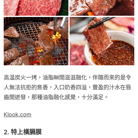
高温炭火一烤，油脂瞬間滋滋融化，伴隨而來的是令
人無法抗拒的焦香，入口奶香四溢，豐盈的汁水在唇
齒間迸發，那種油脂融化感覺，十分滿足。
Klook.com
2. 特上橫膈膜