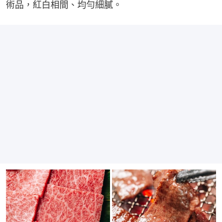
術品，紅白相間、均勻細膩。