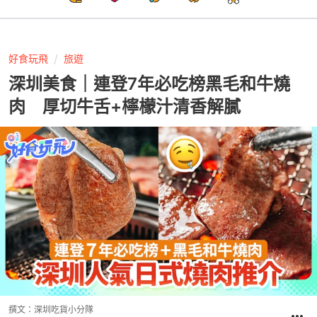
好食玩飛
旅遊
深圳美食｜連登7年必吃榜黑毛和牛燒
肉 厚切牛舌+檸檬汁清香解膩
撰文：
深圳吃貨小分隊