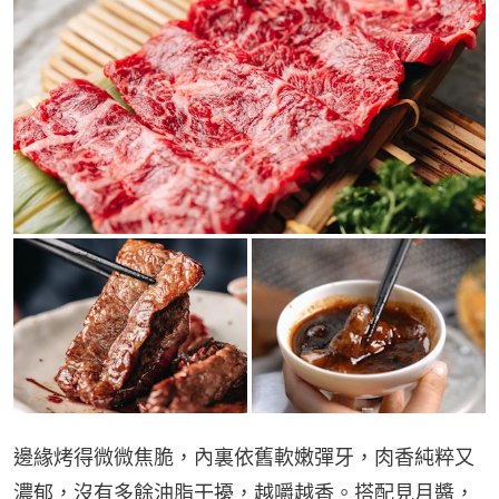
邊緣烤得微微焦脆，內裏依舊軟嫩彈牙，肉香純粹又
濃郁，沒有多餘油脂干擾，越嚼越香。搭配見月醬，