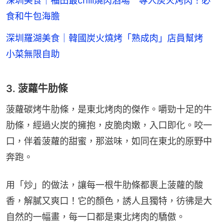
深圳美食｜福田最chill燒肉酒場 專人炭火烤肉！必
食和牛包海膽
深圳羅湖美食｜韓國炭火燒烤「熟成肉」店員幫烤
小菜無限自助
3. 菠蘿牛肋條
菠蘿碳烤牛肋條，是東北烤肉的傑作。嚼勁十足的牛
肋條，經過火炭的擁抱，皮脆肉嫩，入口即化。咬一
口，伴着菠蘿的甜蜜，那滋味，如同在東北的原野中
奔跑。
用「炒」的做法，讓每一根牛肋條都裹上菠蘿的酸
香，解膩又爽口！它的顏色，誘人且獨特，彷彿是大
自然的一幅畫，每一口都是東北烤肉的驕傲。