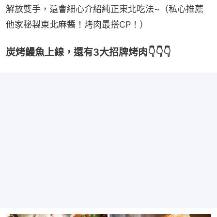
解放雙手，還會細心介紹純正東北吃法~（私心推薦
他家秘製東北麻醬！烤肉最搭CP！）
炭烤鰻魚上線，還有3大招牌烤肉👇👇👇