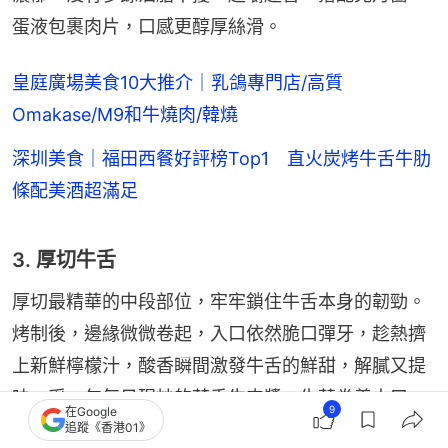
蛋液包裹肉片，口感更醇厚絲滑。
皇庭廣場美食10大推介｜乳鴿專門店/高質
Omakase/M9和牛燒肉/韓燒
深圳美食｜福田西餐好評榜Top1 直火炭烤牛舌牛肋
條配美酒超滿足
3. 厚切牛舌
厚切最精華的中段部位，牢牢鎖住牛舌本身的韌勁。
烤制後，邊緣微微卷起，入口依然脆口彈牙，趁熱擠
上新鮮檸檬汁，酸香瞬間激發牛舌的鮮甜，解膩又提
味。舀一勺每日現炒的蒜香牛肉醬，生菜卷着大口
9
在Google
悶，越吃越上癮。
追蹤《香港01》