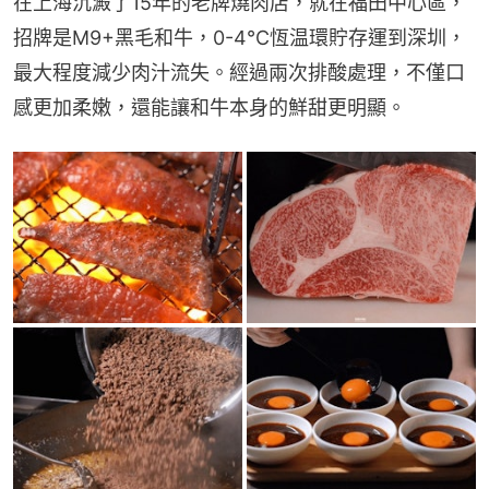
在上海沉澱了15年的老牌燒肉店，就在福田中心區，
招牌是M9+黑毛和牛，0-4℃恆温環貯存運到深圳，
最大程度減少肉汁流失。經過兩次排酸處理，不僅口
感更加柔嫩，還能讓和牛本身的鮮甜更明顯。