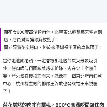
菊花炭800度高溫鎖肉汁，靈魂東北麻醬每天空運到
店，店員幫烤讓你解放雙手。
聞老頭菊花炭烤肉，終於來深圳福田區的卓悦匯了。
當你走進聞老頭，一定會被那壯觀的炭火景象吸引
住。烤肉師傅們圍繞着烤架忙碌，肉在火上噼啪作
響，煙火氣直接撲面而來，就像在一個東北烤肉狂歡
中心。杭州榜主級的排隊王終於也開來福田卓悦匯
了！
菊花炭烤的肉才有靈魂，800℃高温瞬間鎖住肉