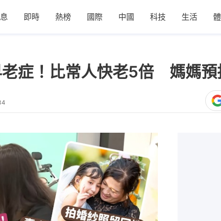
息
即時
熱榜
國際
中國
科技
生活
體
早老症！比常人快老5倍 媽媽
34