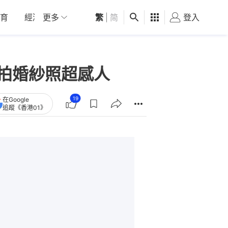
育
經濟
更多
01深圳
繁
觀點
|
简
健康
好食玩飛
登入
女
預拍婚紗照超感人
19
在Google
追蹤《香港01》