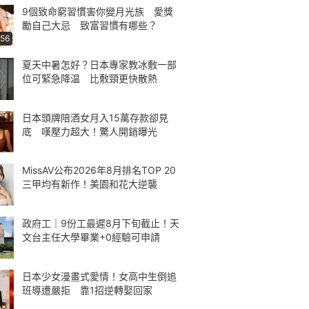
9個致命窮習慣害你變月光族 愛獎
勵自己大忌 致富習慣有哪些？
:56
夏天中暑怎好？日本專家教冰敷一部
位可緊急降温 比敷頸更快散熱
日本頭牌陪酒女月入15萬存款卻見
底 嘆壓力超大！驚人開銷曝光
MissAV公布2026年8月排名TOP 20
三甲均有新作！美園和花大逆襲
政府工｜9份工最遲8月下旬截止！天
文台主任大學畢業+0經驗可申請
日本少女漫畫式愛情！女高中生倒追
班導遭嚴拒 靠1招逆轉娶回家