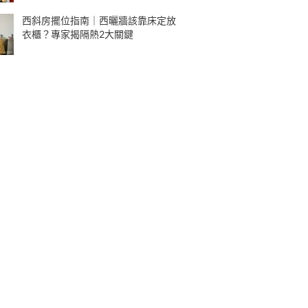
西斜房擺位指南｜西曬牆該靠床定放
衣櫃？專家揭隔熱2大關鍵