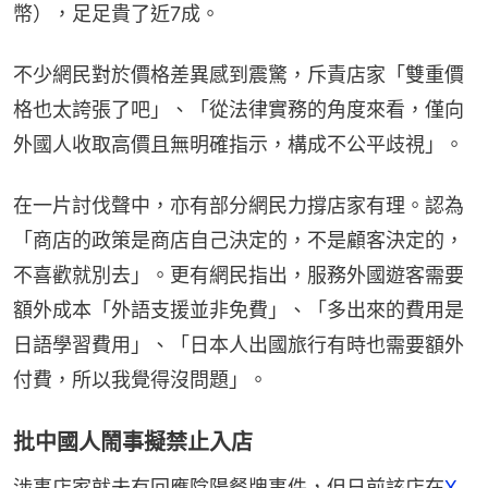
幣），足足貴了近7成。
不少網民對於價格差異感到震驚，斥責店家「雙重價
格也太誇張了吧」、「從法律實務的角度來看，僅向
外國人收取高價且無明確指示，構成不公平歧視」。
在一片討伐聲中，亦有部分網民力撐店家有理。認為
「商店的政策是商店自己決定的，不是顧客決定的，
不喜歡就別去」。更有網民指出，服務外國遊客需要
額外成本「外語支援並非免費」、「多出來的費用是
日語學習費用」、「日本人出國旅行有時也需要額外
付費，所以我覺得沒問題」。
批中國人鬧事擬禁止入店
涉事店家就未有回應陰陽餐牌事件，但日前該店在
X