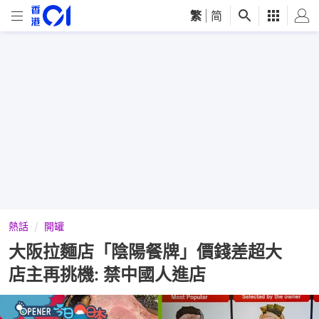
繁
|
简
熱話
開罐
大阪拉麵店「陰陽餐牌」價錢差超大
店主再挑機: 禁中國人進店