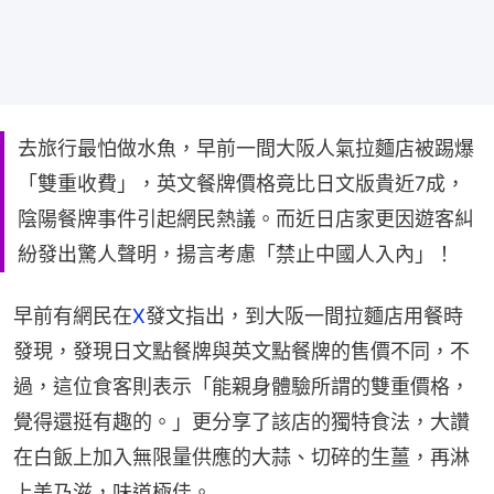
去旅行最怕做水魚，早前一間大阪人氣拉麵店被踢爆
「雙重收費」，英文餐牌價格竟比日文版貴近7成，
陰陽餐牌事件引起網民熱議。而近日店家更因遊客糾
紛發出驚人聲明，揚言考慮「禁止中國人入內」！
早前有網民在
X
發文指出，到大阪一間拉麵店用餐時
發現，發現日文點餐牌與英文點餐牌的售價不同，不
過，這位食客則表示「能親身體驗所謂的雙重價格，
覺得還挺有趣的。」更分享了該店的獨特食法，大讚
在白飯上加入無限量供應的大蒜、切碎的生薑，再淋
上美乃滋，味道極佳。