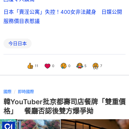
日本「賣淫公寓」失控！400女非法藏身 日媒公開
服務價目表惹議
今日日本
11
0
0
5
7
國際
即時國際
韓YouTuber批京都壽司店餐牌「雙重價
格」 餐廳否認後雙方爆爭拗