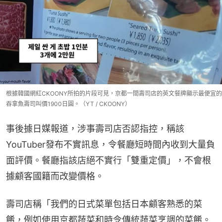
根據韓國網紅CKOONY所拍的片段可見，京都一間壽司店的英文餐牌顯示最便宜的
吞拿魚壽司叫價1900日圓。（YT / CKOONY）
事後據日媒報道，涉事壽司店否認指控，稱該
YouTuber發布不實訊息，令餐廳短時間內收到大量負
面評價。餐廳指該店絕不實行「雙重定價」，不會根
據顧客國籍而改變價格。
壽司店稱「我們的日式菜單包括日本顧客熟悉的菜
餚，例如使用京都蔬菜和時令傳統蔬菜烹調的菜餚。