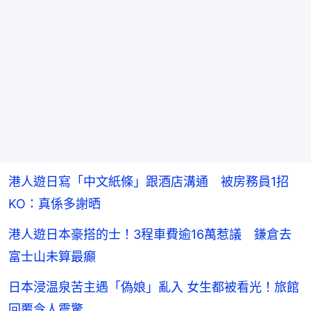
港人遊日寫「中文紙條」跟酒店溝通 被房務員1招
KO：真係多謝晒
港人遊日本豪搭的士！3程車費逾16萬惹議 鎌倉去
富士山未算最癲
日本浸温泉苦主遇「偽娘」亂入 女生都被看光！旅館
回覆令人震驚