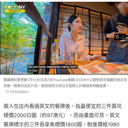
韓國網紅崔秀勳7月12日在自己的YouTube頻道CKOONY公開他與中國籍的朋友到
京都一間壽司店的片段，稱發現英文與日文餐牌上的價錢有明顯差異。
（YT/CKOONY）
兩人在店內看過英文的餐牌後，指最便宜的三件壽司
標價2000日圓（約97港元），而由畫面可見，英文
餐牌標示的三件吞拿魚標價1800圓，稅後價格1980