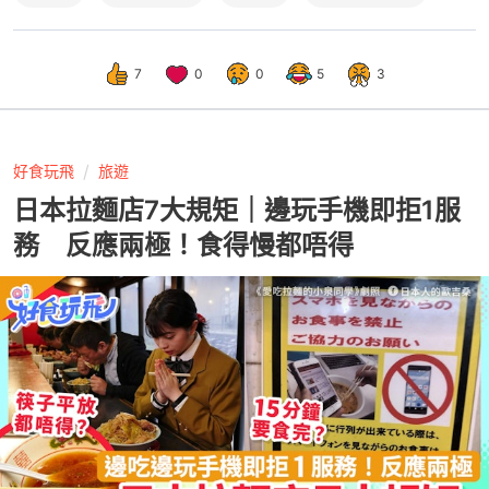
7
0
0
5
3
好食玩飛
旅遊
日本拉麵店7大規矩｜邊玩手機即拒1服
務 反應兩極！食得慢都唔得