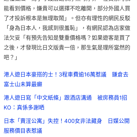
能看到價格，嫌貴可以選擇不吃離開，部分外國人買
了才投訴根本是無理取鬧」。但亦有理性的網民反駁
「身為日本人，我感到很羞恥」，有網民認為店家做
法欠妥「有預先告知是雙重價格嗎？如果遊客是買了
之後，才發現比日文版貴一倍，那生氣是理所當然的
吧？」
港人遊日本豪搭的士！3程車費逾16萬惹議 鎌倉去
富士山未算最癲
港人遊日寫「中文紙條」跟酒店溝通 被房務員1招
KO：真係多謝晒
日本「賣淫公寓」失控！400女非法藏身 日媒公開
服務價目表惹議