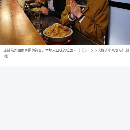
店鋪為外國顧客提供符合非本地人口味的拉面。（《ラーメン大好き小泉さん》劇
照）