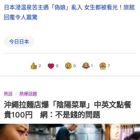
日本浸温泉苦主遇「偽娘」亂入 女生都被看光！旅館
回覆令人震驚
今日日本
2
0
0
1
7
熱話
熱爆話題
沖繩拉麵店爆「陰陽菜單」中英文點餐
貴100円 網：不是錢的問題