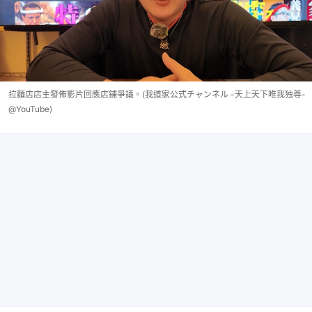
拉麵店店主發佈影片回應店鋪爭議。(我道家公式チャンネル -天上天下唯我独尊-
@YouTube)