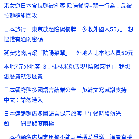
港女遊日本食拉麵被劏客 陰陽餐牌+禁一行為！反被
拉麵群組圍攻
日本旅行｜東京放題陰陽餐牌 多收外國人55元 想
慳錢有通關密碼
延安烤肉店爆「陰陽菜單」 外地人比本地人貴59元
本地7元外地客13！桂林米粉店現｢陰陽菜單｣：我想
怎麼賣就怎麼賣
日本餐廳貼多國語言結業公告 英韓文寫感謝支持
中文：請勿進入
日本連鎖麵店多國語言提示旅客「午餐時段勿光
顧」 網民態度兩極
日本拉麵名店規定用餐不能玩手機惹爭議 違者直接