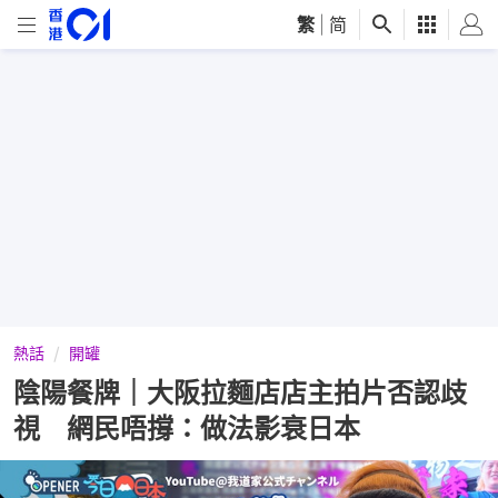
繁
|
简
熱話
開罐
陰陽餐牌｜大阪拉麵店店主拍片否認歧
視 網民唔撐：做法影衰日本