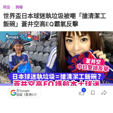
熱話
開罐
世界盃日本球迷執垃圾被嘲「搶清潔工
飯碗」蒼井空高EQ霸氣反擊
5
在Google
追蹤《香港01》
撰文：
奶茶妹
出版：
2026-06-22 13:00
更新：
2026-07-01 00:31