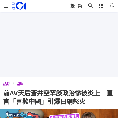
繁
|
简
熱話
開罐
前AV天后蒼井空罕談政治慘被炎上 直
言「喜歡中國」引爆日網怒火