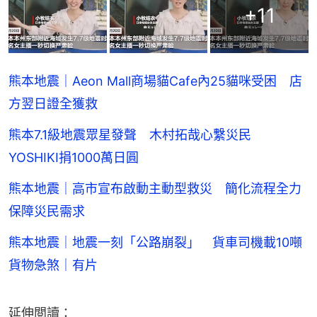
+
11
熊本地震｜Aeon Mall商場貓Cafe內25貓咪受困 店
方翌日證全獲救
熊本7.1級地震眾星發聲 木村拓哉心繫災民
YOSHIKI捐1000萬日圓
熊本地震｜高市宣布啟動主動型救災 簡化流程全力
保障災民需求
熊本地震｜地震一刻「公路崩裂」 貨車司機載10噸
貨物急煞｜有片
延伸閲讀：