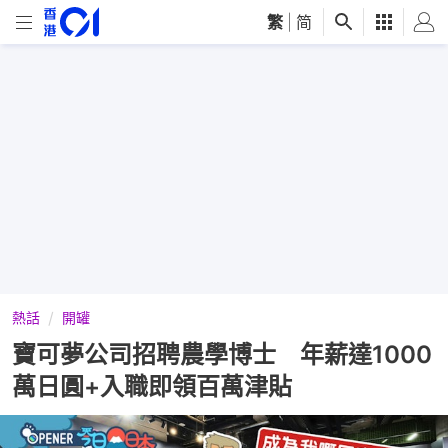
繁
|
简
熱話
開罐
寶可夢公司招聘農學博士 年薪達1000
萬日圓+入職即領百萬津貼