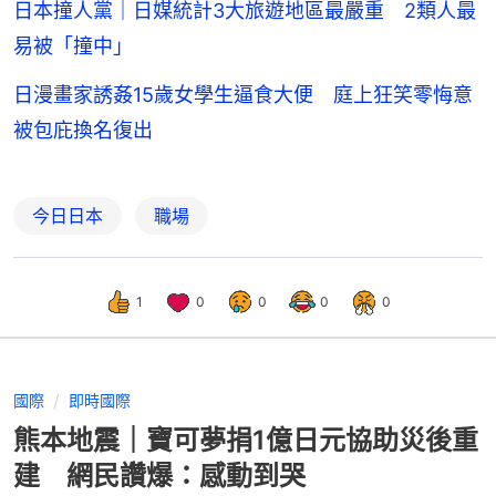
日本撞人黨｜日媒統計3大旅遊地區最嚴重 2類人最
易被「撞中」
日漫畫家誘姦15歲女學生逼食大便 庭上狂笑零悔意
被包庇換名復出
今日日本
職場
1
0
0
0
0
國際
即時國際
熊本地震｜寶可夢捐1億日元協助災後重
建 網民讚爆：感動到哭