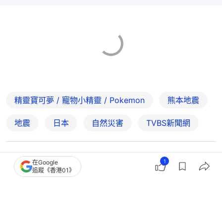
精靈寶可夢 / 寵物小精靈 / Pokemon
熊本地震
地震
日本
自然災害
TVBS新聞網
8
1
0
2
0
1
在Google
追蹤《香港01》
熱話
開罐
麵包店千字文「勸退式」招聘！月薪