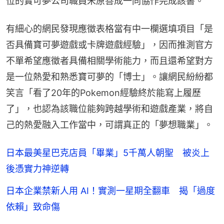
位的寶可夢公司職員米原善成一同協作完成該書。
有細心的網民發現應徵表格當有中一欄選填項目「是
否具備寶可夢遊戲或卡牌遊戲經驗」，因而推測官方
不單希望應徵者具備相關學術能力，而且還希望對方
是一位熱愛和熟悉寶可夢的「博士」。讓網民紛紛都
笑言「看了20年的Pokemon經驗終於能寫上履歷
了」，也認為該職位能夠跨越學術和遊戲產業，將自
己的熱愛融入工作當中，可謂真正的「夢想職業」。
日本最美星巴克店員「畢業」5千萬人朝聖 被炎上
後憑實力神逆轉
日本企業禁新人用 AI！實測一星期全翻車 揭「過度
依賴」致命傷