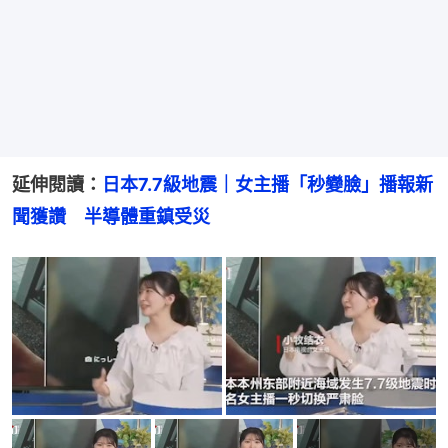
延伸閱讀：
日本7.7級地震｜女主播「秒變臉」播報新
聞獲讚　半導體重鎮受災