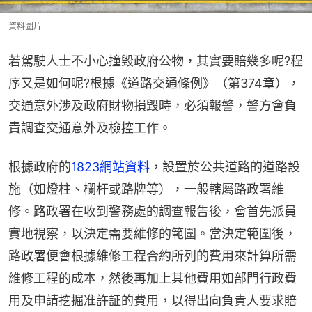
資料圖片
若駕駛人士不小心撞毁政府公物，其實要賠幾多呢?程
序又是如何呢?根據《道路交通條例》（第374章），
交通意外涉及政府財物損毀時，必須報警，警方會負
責調查交通意外及檢控工作。
根據政府的
1823網站資料
，設置於公共道路的道路設
施（如燈柱、欄杆或路牌等），一般轄屬路政署維
修。路政署在收到警務處的調查報告後，會首先派員
實地視察，以決定需要維修的範圍。當決定範圍後，
路政署便會根據維修工程合約所列的費用來計算所需
維修工程的成本，然後再加上其他費用如部門行政費
用及申請挖掘准許証的費用，以得出向負責人要求賠