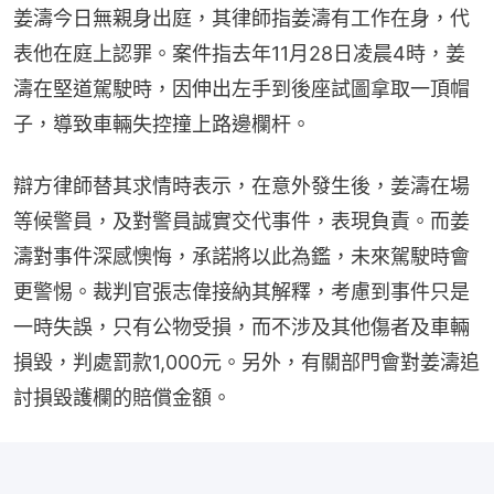
姜濤今日無親身出庭，其律師指姜濤有工作在身，代
表他在庭上認罪。案件指去年11月28日凌晨4時，姜
濤在堅道駕駛時，因伸出左手到後座試圖拿取一頂帽
子，導致車輛失控撞上路邊欄杆。
辯方律師替其求情時表示，在意外發生後，姜濤在場
等候警員，及對警員誠實交代事件，表現負責。而姜
濤對事件深感懊悔，承諾將以此為鑑，未來駕駛時會
更警惕。裁判官張志偉接納其解釋，考慮到事件只是
一時失誤，只有公物受損，而不涉及其他傷者及車輛
損毀，判處罰款1,000元。另外，有關部門會對姜濤追
討損毀護欄的賠償金額。