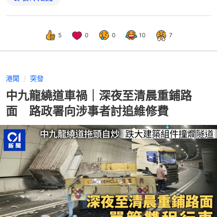
5
0
0
10
7
港聞
突發
中九龍繞道車禍｜深夜至清晨重鋪路
面 路政署向涉事者討追維修費