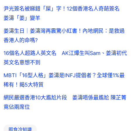
尹光簽名被睇錯「屎」字！12個香港名人奇葩簽名
姜濤「姜」變羊
姜濤生日｜姜濤灣再震驚小紅書！內地網民：是救過
香港人的命嗎?
16個名人超路人英文名 AK江𤒹生叫Sam、姜濤初代
英文名意想不到
MBTI「16型人格」姜濤是INFJ提倡者？全球僅1%最
稀有！揭5大特質
網民嚴選香港10大尷尬片段 姜濤唔係最尷尬 陳芷菁
竟佔兩席位
即食冷知識