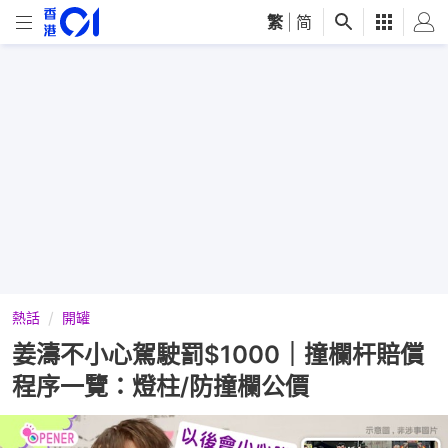
繁
|
简
熱話
開罐
姜濤不小心駕駛罰$1000｜撞欄杆賠償
程序一覽：燈柱/防撞欄公價