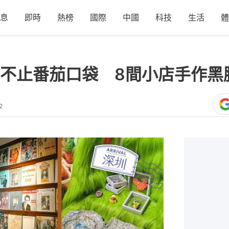
息
即時
熱榜
國際
中國
科技
生活
體
不止番茄口袋 8間小店手作黑
2