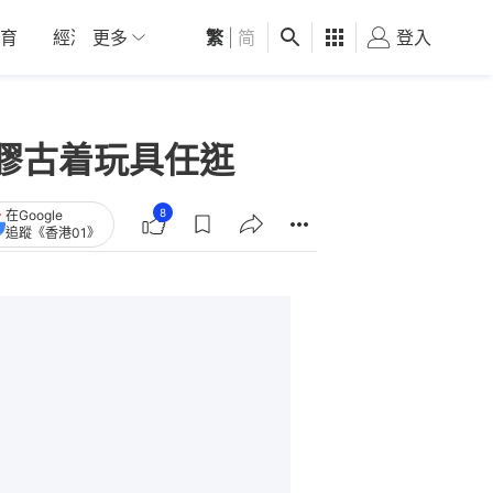
育
經濟
更多
01深圳
繁
觀點
|
简
健康
好食玩飛
登入
女
膠古着玩具任逛
8
在Google
追蹤《香港01》