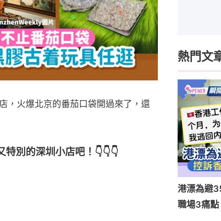
熱門文
店，火爆北京的番茄口袋開過來了，還
別的深圳小店吧！👇👇👇
港漂為避3
職場3痛點