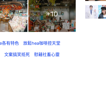
+
10
fe各有特色 放鬆hea咖啡控天堂
 文案搞笑抵死 慰藉社畜心靈