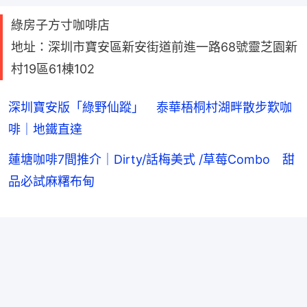
綠房子方寸咖啡店
地址：深圳市寶安區新安街道前進一路68號靈芝園新
村19區61棟102
深圳寶安版「綠野仙蹤」 泰華梧桐村湖畔散步歎咖
啡｜地鐵直達
蓮塘咖啡7間推介｜Dirty/話梅美式 /草莓Combo 甜
品必試麻糬布甸