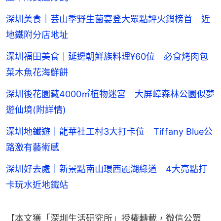
深圳美食｜芸山季野生菌宴登大眾點評火鍋榜首 近
地鐵附分店地址
深圳福田美食｜延邊朝鮮族料理¥60位 必食烤肉包
菜木魚花海鮮餅
深圳後花園藏4000㎡植物迷宮 大屏嶂森林公園似夢
遊仙境(附詳情)
深圳地鐵遊｜龍華社工村3大打卡位 Tiffany Blue公
路激有藝術感
深圳好去處｜新景點南山環西麗湖綠道 4大亮點打
卡玩水近地鐵站
【本文獲「深圳生活研究所」授權轉載，微信公眾