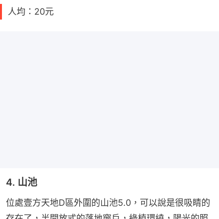
人均：20元
4. 山池
位處壹方天地D區外圍的山池5.0，可以說是很吸睛的
存在了，半開放式的落地窗戶，綠植環繞，陽光的照