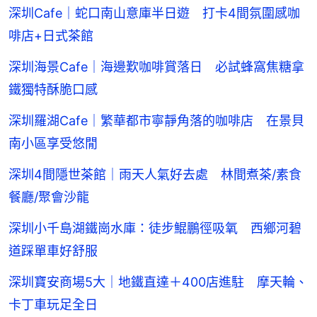
深圳Cafe｜蛇口南山意庫半日遊 打卡4間氛圍感咖
啡店+日式茶館
深圳海景Cafe｜海邊歎咖啡賞落日 必試蜂窩焦糖拿
鐵獨特酥脆口感
深圳羅湖Cafe｜繁華都市寧靜角落的咖啡店 在景貝
南小區享受悠閒
深圳4間隱世茶館｜雨天人氣好去處 林間煮茶/素食
餐廳/聚會沙龍
深圳小千島湖鐵崗水庫：徒步鯤鵬徑吸氧 西鄉河碧
道踩單車好舒服
深圳寶安商場5大｜地鐵直達＋400店進駐 摩天輪、
卡丁車玩足全日