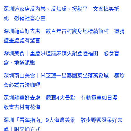
深圳這家店反內卷、反焦慮、撐躺平 文案搞笑抵
死 慰藉社畜心靈
深圳龍華好去處｜數百年古村變身地標藝術村 塗鴉
壁畫處處有驚喜
深圳美食｜重慶洪燈籠麻辣火鍋登陸福田 必食盲
盒、地道泥鰍
深圳南山美食｜米芝蓮一星泰國菜坐落萬象城 泰珍
薈必試古法咖喱
深圳龍華好去處｜觀瀾4大景點 有軌電車如日漫
版畫古村有花海
深圳「看海指南」9大海邊美景 散步野餐發呆好去
處｜附交通方式