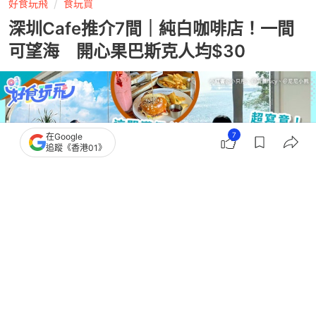
好食玩飛
食玩買
深圳Cafe推介7間｜純白咖啡店！一間
可望海 開心果巴斯克人均$30
7
在Google
追蹤《香港01》
撰文：
楊雙如
出版：
2026-06-06 09:12
更新：
2026-06-06 09:12