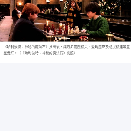
《哈利波特：神秘的魔法石》推出後，讓丹尼爾烈格夫、愛瑪屈臣及路拔格連等童
星走紅。（《哈利波特：神秘的魔法石》劇照）