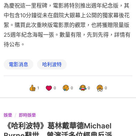
為慶祝這一里程碑，電影將特別推出週年紀念版，其
中包含10分鐘從未在戲院大銀幕上公開的獨家幕後花
絮。購買此次重映版電影票的觀眾，也將獲贈限量版
25週年紀念海報一張。數量有限，先到先得，詳情有
待公布。
電影消息
哈利波特
1
0
0
0
0
娛樂
即時娛樂
《哈利波特》葛林戴華德Michael
Byrne辭世 曾演活多位經典反派