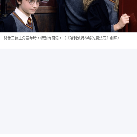
見番三位主角童年時，特別有回憶。（《哈利波特神秘的魔法石》劇照）