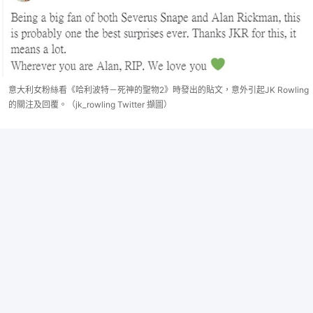
意大利女粉絲看《哈利波特－死神的聖物2》時發出的貼文，意外引起JK Rowling
的關注及回覆。（jk_rowling Twitter 擷圖）