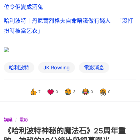
位令佢變成酒鬼
哈利波特｜丹尼爾烈格夫自命唔識做有錢人 「沒打
扮時被當乞衣」
哈利波特
JK Rowling
電影消息
7
0
3
0
0
娛樂
電影
《哈利波特神秘的魔法石》25周年重