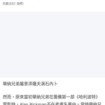
的魔法石》劇照）
華納兄弟屬意添羅夫演石內卜
然而，原來當初華納兄弟在籌備第一部《哈利波特》
電影時，Alan Rickman不在考慮名單中。當時華納兄