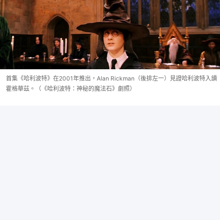
首集《哈利波特》在2001年推出，Alan Rickman（後排左一）見證哈利波特入讀
霍格華茲。（《哈利波特：神秘的魔法石》劇照）