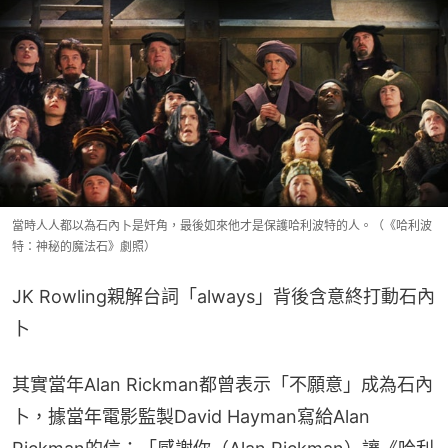
當時人人都以為石內卜是奸角，最後如來他才是保護哈利波特的人。（《哈利波
特：神秘的魔法石》劇照）
JK Rowling親解台詞「always」背後含意終打動石內
卜
其實當年Alan Rickman都曾表示「不願意」成為石內
卜，據當年電影監製David Hayman寫給Alan 