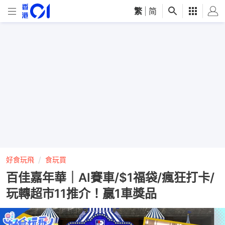
繁
|
简
好食玩飛
食玩買
百佳嘉年華｜AI賽車/$1福袋/瘋狂打卡/
玩轉超市11推介！贏1車獎品