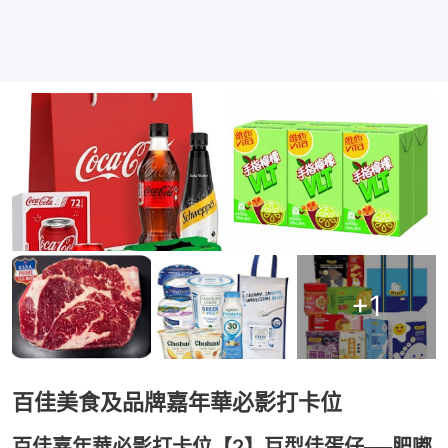
+
1
百佳美食及品牌嘉年華必影打卡位
百佳嘉年華必影打卡位【2】巨型佳蛋仔──肥嘟