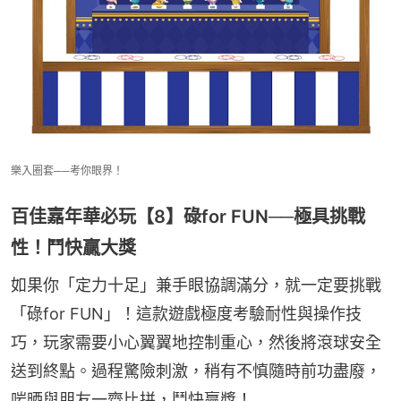
樂入圈套──考你眼界！
百佳嘉年華必玩【8】碌for FUN──極具挑戰
性！鬥快贏大獎
如果你「定力十足」兼手眼協調滿分，就一定要挑戰
「碌for FUN」！這款遊戲極度考驗耐性與操作技
巧，玩家需要小心翼翼地控制重心，然後將滾球安全
送到終點。過程驚險刺激，稍有不慎隨時前功盡廢，
啱晒與朋友一齊比拼，鬥快贏獎！