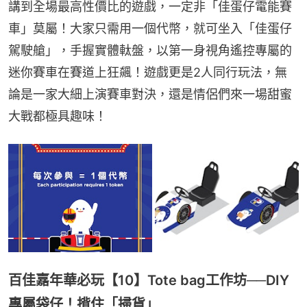
講到全場最高性價比的遊戲，一定非「佳蛋仔電能賽
車」莫屬！大家只需用一個代幣，就可坐入「佳蛋仔
駕駛艙」，手握實體軚盤，以第一身視角遙控專屬的
迷你賽車在賽道上狂飆！遊戲更是2人同行玩法，無
論是一家大細上演賽車對決，還是情侶們來一場甜蜜
大戰都極具趣味！
百佳嘉年華必玩【10】Tote bag工作坊──DIY
專屬袋仔！揹住「掃貨」