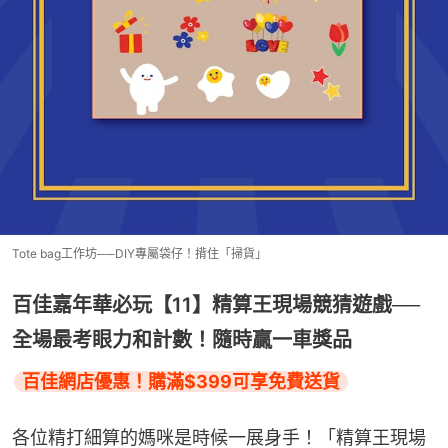
Tote bag工作坊──DIY專屬袋仔！揹住「掃貨」
百佳嘉年華必玩【11】精算王現場競猜遊戲──
全場最考眼力和計數！隨時贏一車獎品
百佳網店優惠！購滿$399可享免費送貨
各位精打細算的媽咪是時候一展身手！「精算王現場