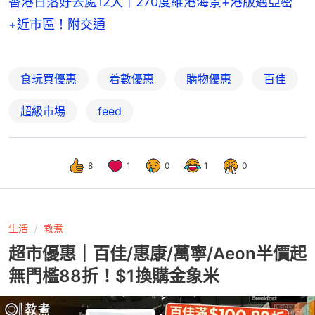
香港日落好去處12大｜270度維港海景+港版邁亞密
+近市區！附交通
食玩買優惠
着數優惠
購物優惠
百佳
超級市場
feed
8
1
0
1
0
生活
教煮
超市優惠｜百佳/惠康/萬寧/Aeon半價起
無門檻88折！$1換購金象米