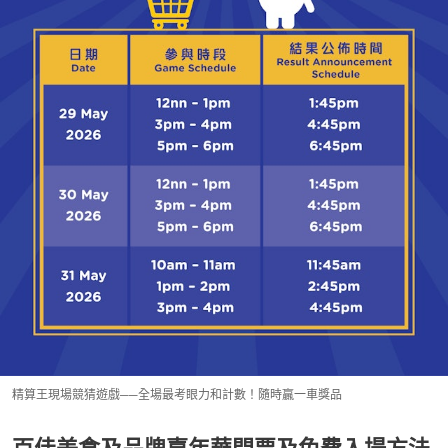
精算王現場競猜遊戲──全場最考眼力和計數！隨時贏一車獎品
百佳美食及品牌嘉年華門票及免費入場方法