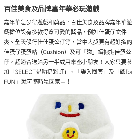
百佳美食及品牌嘉年華必玩遊戲
嘉年華怎少得遊戲和獎品？百佳美食及品牌嘉年華遊
戲攤位設有多款得意可愛的獎品，例如佳蛋仔文件
夾、全天候行佳佳蛋公仔等，當中大獎更有超好攬的
佳蛋仔蛋蛋咕（Cushion）及可「磁」續抱抱佳蛋公
仔，超適合送給另一半或用來氹小朋友！大家只要參
加「SELECT是叻扔彩虹」、「樂入圈套」及「碌for 
FUN」就可隨時贏回家中！