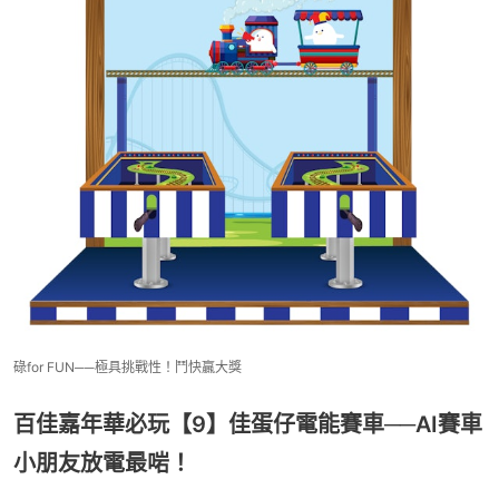
碌for FUN──極具挑戰性！鬥快贏大獎
百佳嘉年華必玩【9】佳蛋仔電能賽車──AI賽車
小朋友放電最啱！