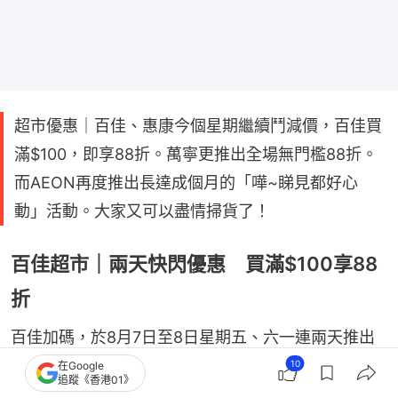
超市優惠｜百佳、惠康今個星期繼續鬥減價，百佳買
滿$100，即享88折。萬寧更推出全場無門檻88折。
而AEON再度推出長達成個月的「嘩~睇見都好心
動」活動。大家又可以盡情掃貨了！
百佳超市｜兩天快閃優惠 買滿$100享88
折
百佳加碼，於8月7日至8日星期五、六一連兩天推出
折扣優惠，由之前買滿$150降低門檻至$100便可享
10
在Google
追蹤《香港01》
88折，折扣一樣無上限。但留意，只有三大易賞錢會