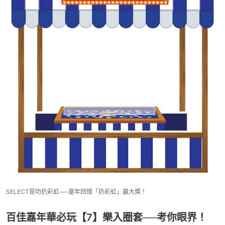
SELECT是叻扔彩虹──童年回憶「扔彩虹」贏大獎！
百佳嘉年華必玩【7】樂入圈套──考你眼界！