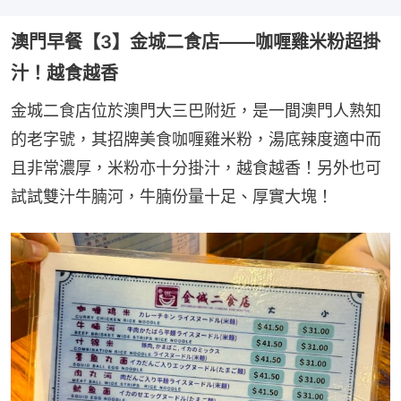
澳門早餐【3】金城二食店——咖喱雞米粉超掛
汁！越食越香
金城二食店位於澳門大三巴附近，是一間澳門人熟知
的老字號，其招牌美食咖喱雞米粉，湯底辣度適中而
且非常濃厚，米粉亦十分掛汁，越食越香！另外也可
試試雙汁牛腩河，牛腩份量十足、厚實大塊！