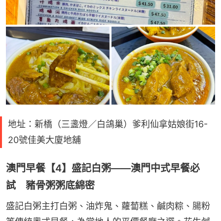
地址：新橋（三盞燈／白鴿巢）爹利仙拿姑娘街16-
20號佳美大廈地舖
澳門早餐【4】盛記白粥——澳門中式早餐必
試 豬骨粥粥底綿密
盛記白粥主打白粥、油炸鬼、蘿蔔糕、鹹肉粽、腸粉