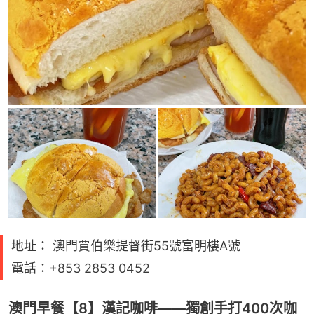
地址： 澳門賈伯樂提督街55號富明樓A號
電話：+853 2853 0452
澳門早餐【8】漢記咖啡——獨創手打400次咖