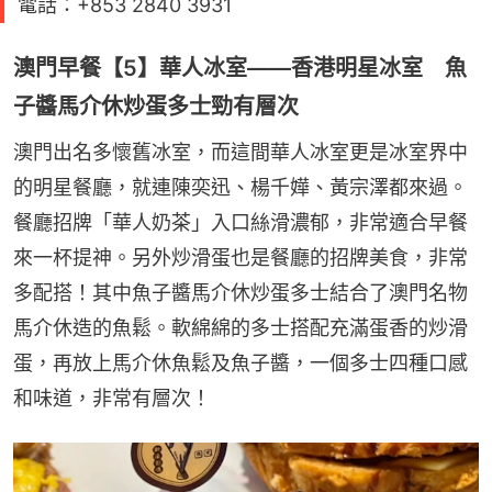
電話：+853 2840 3931
澳門早餐【5】華人冰室——香港明星冰室 魚
子醬馬介休炒蛋多士勁有層次
澳門出名多懷舊冰室，而這間華人冰室更是冰室界中
的明星餐廳，就連陳奕迅、楊千嬅、黃宗澤都來過。
餐廳招牌「華人奶茶」入口絲滑濃郁，非常適合早餐
來一杯提神。另外炒滑蛋也是餐廳的招牌美食，非常
多配搭！其中魚子醬馬介休炒蛋多士結合了澳門名物
馬介休造的魚鬆。軟綿綿的多士搭配充滿蛋香的炒滑
蛋，再放上馬介休魚鬆及魚子醬，一個多士四種口感
和味道，非常有層次！