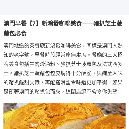
澳門早餐【7】新鴻發咖啡美食——豬扒芝士菠
蘿包必食
澳門地道的茶餐廳新鴻發咖啡美食，同樣是澳門人熟
知的老字號，早餐時段經常座無虛席。餐廳的三大招
牌美食包括牛肉炒通粉、豬扒芝士菠蘿包及法式西多
士。豬扒芝士菠蘿包包皮焗得十分酥脆，與醃至入味
的豬扒鹹甜交織，再配搭滑蛋令味道更加平衡，如果
是衝著澳門的豬扒包而來，這間店絕不會令你失望！