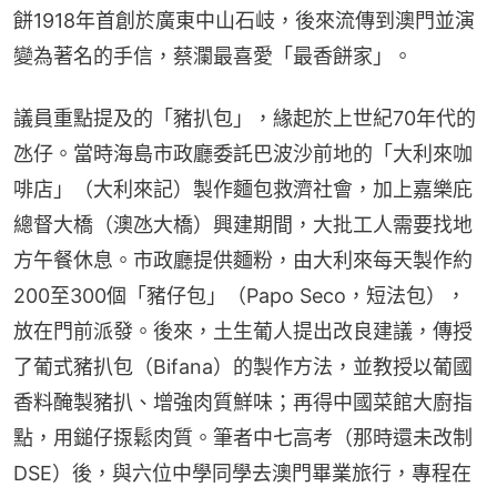
餅1918年首創於廣東中山石岐，後來流傳到澳門並演
變為著名的手信，蔡瀾最喜愛「最香餅家」。
議員重點提及的「豬扒包」，緣起於上世紀70年代的
氹仔。當時海島市政廳委託巴波沙前地的「大利來咖
啡店」（大利來記）製作麵包救濟社會，加上嘉樂庇
總督大橋（澳氹大橋）興建期間，大批工人需要找地
方午餐休息。市政廳提供麵粉，由大利來每天製作約
200至300個「豬仔包」（Papo Seco，短法包），
放在門前派發。後來，土生葡人提出改良建議，傳授
了葡式豬扒包（Bifana）的製作方法，並教授以葡國
香料醃製豬扒、增強肉質鮮味；再得中國菜館大廚指
點，用鎚仔揼鬆肉質。筆者中七高考（那時還未改制
DSE）後，與六位中學同學去澳門畢業旅行，專程在