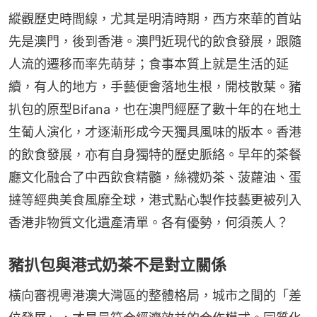
縱觀歷史時間線，尤其是明清時期，西方來華的首站
先是澳門，後到香港。澳門近現代的飲食發展，跟隨
人流的遷移而率先萌芽；食事本質上就是生活的延
續，有人的地方，手藝便會落地生根，開枝散葉。豬
扒包的原型Bifana，也在澳門經歷了數十年的在地土
生葡人演化，才逐漸形成今天獨具風味的版本。香港
的飲食發展，亦有自身獨特的歷史脈絡。早年的茶餐
廳文化融合了中西飲食精髓，絲襪奶茶、菠蘿油、蛋
撻等經典美食風靡全球，港式點心製作技藝更被列入
香港非物質文化遺產清單。各有優勢，何須羨人？
豬扒包與港式奶茶不是對立關係
橫向審視粵港澳大灣區的整體格局，城市之間的「差