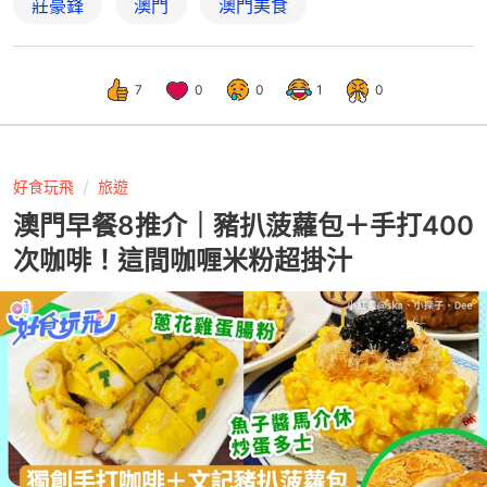
莊豪鋒
澳門
澳門美食
7
0
0
1
0
好食玩飛
旅遊
澳門早餐8推介｜豬扒菠蘿包＋手打400
次咖啡！這間咖喱米粉超掛汁