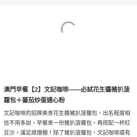
澳門早餐【2】文記咖啡——必試花生醬豬扒菠
蘿包＋蕃茄炒蛋通心粉
文記咖啡的招牌美食花生醬豬扒菠蘿包，出名程度相
信不用多說，早餐來一份豬扒菠蘿包，再搭配一杯紅
豆沙，滿足感爆棚！除了豬扒菠蘿包，文記咖啡還有