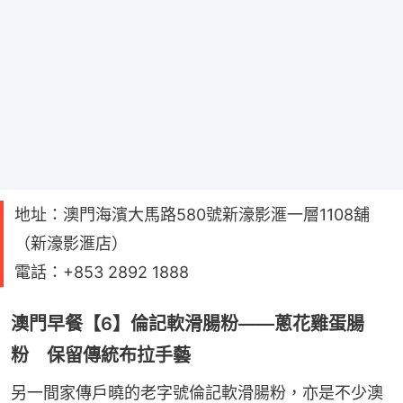
地址：澳門海濱大馬路580號新濠影滙一層1108舖
（新濠影滙店）
電話：+853 2892 1888
澳門早餐【6】倫記軟滑腸粉——蔥花雞蛋腸
粉 保留傳統布拉手藝
另一間家傳戶曉的老字號倫記軟滑腸粉，亦是不少澳