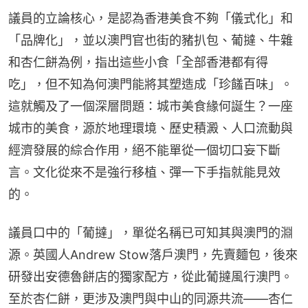
議員的立論核心，是認為香港美食不夠「儀式化」和
「品牌化」，並以澳門官也街的豬扒包、葡撻、牛雜
和杏仁餅為例，指出這些小食「全部香港都有得
吃」，但不知為何澳門能將其塑造成「珍饈百味」。
這就觸及了一個深層問題：城市美食緣何誕生？一座
城市的美食，源於地理環境、歷史積澱、人口流動與
經濟發展的綜合作用，絕不能單從一個切口妄下斷
言。文化從來不是強行移植、彈一下手指就能見效
的。
議員口中的「葡撻」，單從名稱已可知其與澳門的淵
源。英國人Andrew Stow落戶澳門，先賣麵包，後來
研發出安德魯餅店的獨家配方，從此葡撻風行澳門。
至於杏仁餅，更涉及澳門與中山的同源共流——杏仁