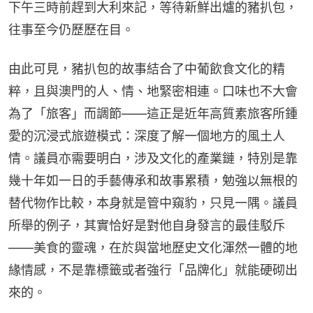
下午三時前趕到大利來記，等待新鮮出爐的豬扒包，
往事至今仍歷歷在目。
由此可見，豬扒包的故事結合了中葡飲食文化的精
粹，且與澳門的人、情、地緊密相連。口味也不大會
為了「旅客」而調節——這正是近年高質素旅客所鍾
愛的沉浸式旅遊模式：深度了解一個地方的風土人
情。議員亦需要明白，涉及文化的產業鏈，特別是靠
幾十年如一日的手藝傳承和故事累積，勉強以無根的
替代物作比較，本身就是管中窺豹，只見一隅。議員
所舉的例子，其實恰好是對他自身發言的最佳駁斥
——美食的靈魂，在於與當地歷史文化渾然一體的地
緣情感，不是靠標籤或者強行「品牌化」就能硬砌出
來的。