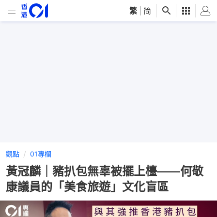
繁
|
简
觀點
01專欄
黃冠麟｜豬扒包無辜被擺上檯——何敬
康議員的「美食旅遊」文化盲區