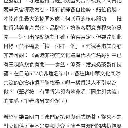
位發展」，才是最符合經濟效益的合作模式。同質化
競爭只會導致內卷，唯有發揮各自優勢，錯位發展，
才能產生最大的協同效應。何議員的核心關切——推
動香港美食產業化、品牌化，讓遊客願意專程來港覓
食——這個出發點絕對正確，值得肯定。但要達到此
目標，並不需要「拉一個打一個」。何況香港美食亦
非常可觀：《香港非物質文化遺產代表作名錄》中已
有三項與飲食有關——食盆、涼茶、港式奶茶製作技
藝。在目前507項非遺名單中，各種與中華文化同源
共流的飲食非遺不勝枚舉，哪一樣香港人不引以為
傲？（筆者按：有關香港與內地非遺「同生與共流」
的關係，筆者將另文介紹。）
希望何議員明白：澳門豬扒包與港式奶茶，從來不是
對立關係，更不是零和博弈。澳門有澳門的豬扒包歷