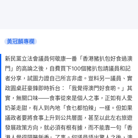
黃冠麟專欄
新民黨立法會議員何敬康一番「香港豬扒包好食過澳
門」的高論之後，自費買下100個豬扒包請議員和記
者分享，試圖力證自己所言非虛。豈料另一議員、實
政圓桌莊豪鋒即時拆台：「我覺得澳門好食啲。」其
實，無關口味——食事從來是個人之事，正如有人愛
奶茶走甜，有人到內地「食乜都怕辣」一樣。但如果
議政者要將食事上升到公共層面，甚至以此左右旅遊
發展政策方向，就必須有根有據，而不能靠一句「香
港人覺得隔籬飯香」了事。何議員語出驚人之後，澳