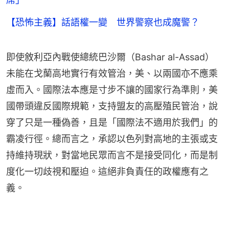
【恐怖主義】話語權一變 世界警察也成魔警？
即使敘利亞內戰使總統巴沙爾（Bashar al-Assad）
未能在戈蘭高地實行有效管治，美、以兩國亦不應乘
虛而入。國際法本應是寸步不讓的國家行為準則，美
國帶頭違反國際規範，支持盟友的高壓殖民管治，說
穿了只是一種偽善，且是「國際法不適用於我們」的
霸凌行徑。總而言之，承認以色列對高地的主張或支
持維持現狀，對當地民眾而言不是接受同化，而是制
度化一切歧視和壓迫。這絕非負責任的政權應有之
義。