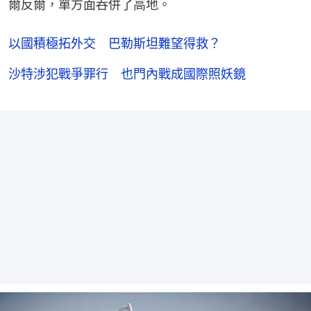
爾反爾，單方面吞併了高地。
以國積極拓外交 巴勒斯坦難望得救？
沙特涉犯戰爭罪行 也門內戰成國際照妖鏡