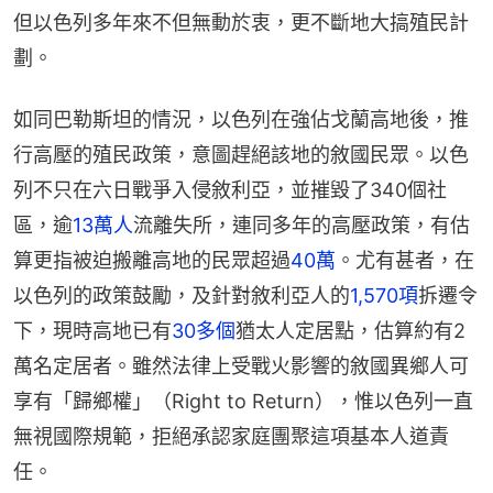
但以色列多年來不但無動於衷，更不斷地大搞殖民計
劃。
如同巴勒斯坦的情況，以色列在強佔戈蘭高地後，推
行高壓的殖民政策，意圖趕絕該地的敘國民眾。以色
列不只在六日戰爭入侵敘利亞，並摧毀了340個社
區，逾
13萬人
流離失所，連同多年的高壓政策，有估
算更指被迫搬離高地的民眾超過
40萬
。尤有甚者，在
以色列的政策鼓勵，及針對敘利亞人的
1,570項
拆遷令
下，現時高地已有
30多個
猶太人定居點，估算約有2
萬名定居者。雖然法律上受戰火影響的敘國異鄉人可
享有「歸鄉權」（Right to Return），惟以色列一直
無視國際規範，拒絕承認家庭團聚這項基本人道責
任。