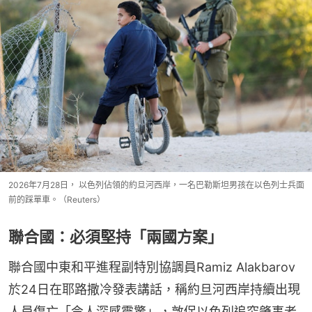
2026年7月28日， 以色列佔領的約旦河西岸，一名巴勒斯坦男孩在以色列士兵面
前的踩單車。（Reuters）
聯合國：必須堅持「兩國方案」
聯合國中東和平進程副特別協調員Ramiz Alakbarov
於24日在耶路撒冷發表講話，稱約旦河西岸持續出現
人員傷亡「令人深感震驚」，敦促以色列追究肇事者