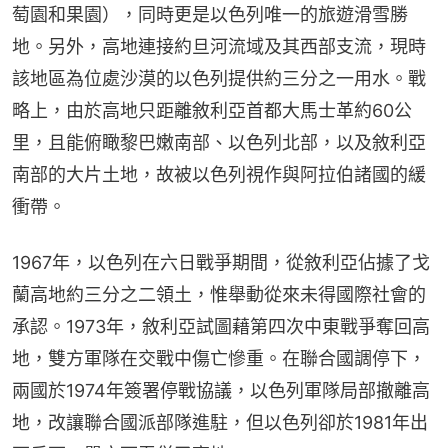
萄園和果園），同時更是以色列唯一的旅遊滑雪勝
地。另外，高地連接約旦河流域及其西部支流，現時
該地區為位處沙漠的以色列提供約三分之一用水。戰
略上，由於高地只距離敘利亞首都大馬士革約60公
里，且能俯瞰黎巴嫩南部、以色列北部，以及敘利亞
南部的大片土地，故被以色列視作與阿拉伯諸國的緩
衝帶。
1967年，以色列在六日戰爭期間，從敘利亞佔據了戈
蘭高地約三分之二領土，惟舉動從來未得國際社會的
承認。1973年，敘利亞試圖藉第四次中東戰爭奪回高
地，雙方軍隊在交戰中傷亡慘重。在聯合國調停下，
兩國於1974年簽署停戰協議，以色列軍隊局部撤離高
地，改讓聯合國派部隊進駐，但以色列卻於1981年出