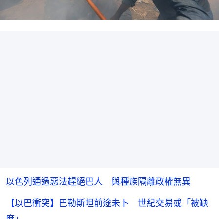
以色列通過惡法趕絕巴人 與種族隔離政權無異
【以巴衝突】巴勒斯坦前途未卜 世紀交易或「被缺
席」