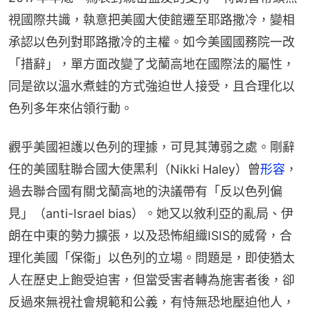
視國際共識，執意把美國大使館遷至耶路撒冷，變相
承認以色列對耶路撒冷的主權。如今美國國務院一改
「措辭」，單方面改變了戈蘭高地在國際法的屬性，
同是欲以溫水煮蛙的方式強迫世人接受，且合理化以
色列多年來佔領行動。
觀乎美國袒護以色列的理據，可見其薄弱之處。剛辭
任的美國駐聯合國大使黑利（Nikki Haley）曾
形容
，
過去聯合國有關戈蘭高地的決議帶有「反以色列偏
見」（anti-Israel bias）。她又以敘利亞的亂局、伊
朗在中東的勢力擴張，以及恐怖組織ISIS的威脅，合
理化美國「保衞」以色列的立場。問題是，即使猶太
人在歷史上飽受迫害，但當受害者轉為施害者後，卻
反過來無視社會規範和公義，有恃無恐地壓迫他人，