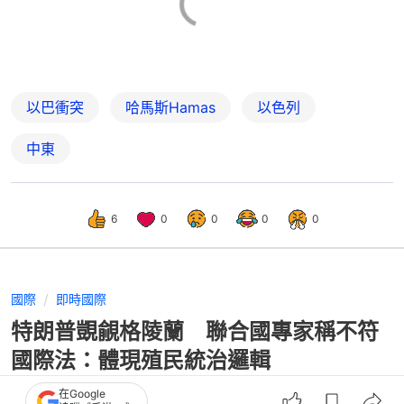
以巴衝突
哈馬斯Hamas
以色列
中東
6
0
0
0
0
國際
即時國際
特朗普覬覦格陵蘭 聯合國專家稱不符
國際法：體現殖民統治邏輯
在Google