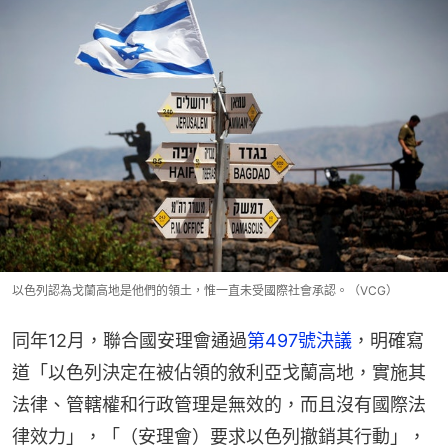
以色列認為戈蘭高地是他們的領土，惟一直未受國際社會承認。（VCG）
同年12月，聯合國安理會通過
第497號決議
，明確寫
道「以色列決定在被佔領的敘利亞戈蘭高地，實施其
法律、管轄權和行政管理是無效的，而且沒有國際法
律效力」，「（安理會）要求以色列撤銷其行動」，