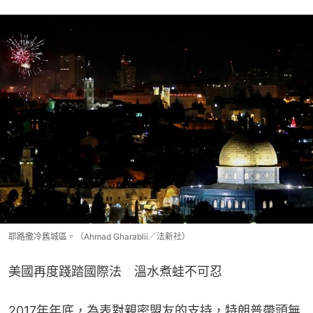
耶路撒冷舊城區。（Ahmad Gharablii／法新社）
美國再度踐踏國際法　溫水煮蛙不可忍
2017年年底，為表對親密盟友的支持，特朗普帶頭無