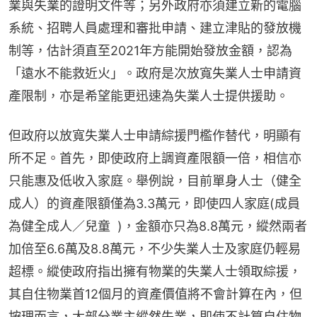
業與失業的證明文件等；另外政府亦須建立新的電腦
系統、招聘人員處理和審批申請、建立津貼的發放機
制等，估計須直至2021年方能開始發放金額，認為
「遠水不能救近火」。政府是次放寬失業人士申請資
產限制，亦是希望能更迅速為失業人士提供援助。
但政府以放寬失業人士申請綜援門檻作替代，明顯有
所不足。首先，即使政府上調資產限額一倍，相信亦
只能惠及低收入家庭。舉例說，目前單身人士（健全
成人）的資產限額僅為3.3萬元，即使四人家庭(成員
為健全成人／兒童  )，金額亦只為8.8萬元，縱然兩者
加倍至6.6萬及8.8萬元，不少失業人士及家庭仍輕易
超標。縱使政府指出擁有物業的失業人士領取綜援，
其自住物業首12個月的資產價值將不會計算在內，但
按理而言，大部分業主縱然失業，即使不計算自住物