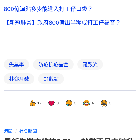
800億津貼多少能進入打工仔口袋？
【新冠肺炎】政府800億出半糧成打工仔福音？
失業率
防疫抗疫基金
羅致光
林鄭月娥
01觀點
17
0
3
4
3
港聞
社會新聞