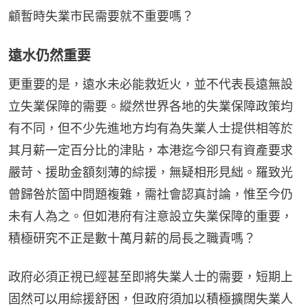
顧暫時失業市民需要就不重要嗎？
遠水仍然重要
更重要的是，遠水未必能救近火，並不代表長遠無設
立失業保障的需要。縱然世界各地的失業保障政策均
有不同，但不少先進地方均有為失業人士提供相等於
其月薪一定百分比的津貼，本港迄今卻只有資產要求
嚴苛、援助金額刻薄的綜援，無疑相形見絀。羅致光
曾歸咎於箇中問題複雜，需社會認真討論，惟至今仍
未有人為之。但如港府有注意設立失業保障的重要，
積極研究不正是數十萬月薪的局長之職責嗎？
政府必須正視已經甚至即將失業人士的需要，短期上
固然可以用綜援舒困，但政府須加以積極擴闊失業人