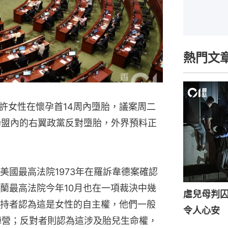
熱門文
許女性在懷孕首14周內墮胎，議案周二
聯盟內的右翼政黨反對墮胎，外界預料正
美國最高法院1973年在羅訴韋德案確認
蘭最高法院今年10月也在一項裁決中幾
虐兒母判囚
持者認為這是女性的自主權，他們一般
令人心安
e）陣營；反對者則認為這涉及胎兒生命權，