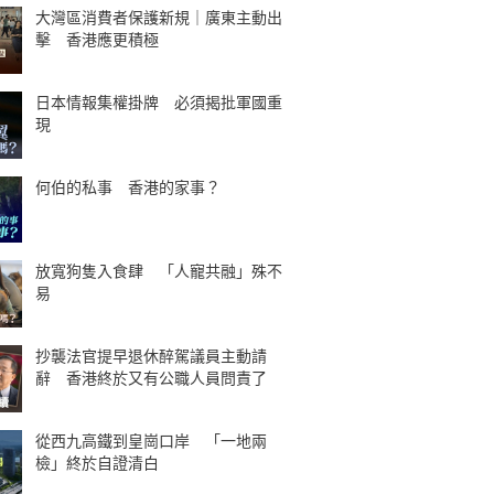
大灣區消費者保護新規｜廣東主動出
擊 香港應更積極
日本情報集權掛牌 必須揭批軍國重
現
何伯的私事 香港的家事？
放寬狗隻入食肆 「人寵共融」殊不
易
抄襲法官提早退休醉駕議員主動請
辭 香港終於又有公職人員問責了
從西九高鐵到皇崗口岸 「一地兩
檢」終於自證清白