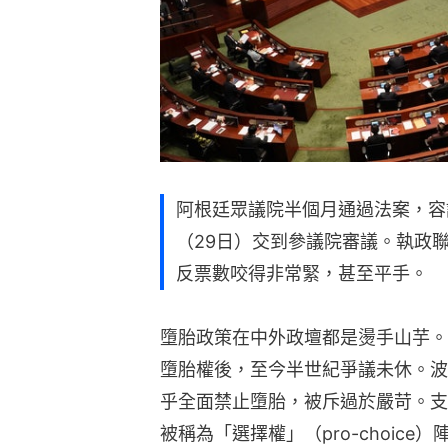
阿根廷眾議院半個月通過法案，容
（29日）交到參議院審議。執政
反票數咬得非常緊，甚至平手。
墮胎政策在中外政壇都是燙手山芋。
墮胎權後，至今半世紀爭議未休。波
乎全面禁止墮胎，被斥過於嚴苛。支
被稱為「選擇權」（pro-choic