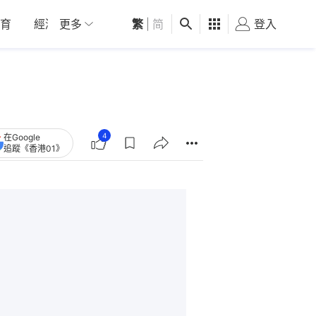
育
經濟
更多
01深圳
繁
觀點
|
简
健康
好食玩飛
登入
女
4
在Google
追蹤《香港01》