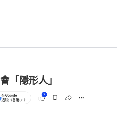
會「隱形人」
7
在Google
追蹤《香港01》