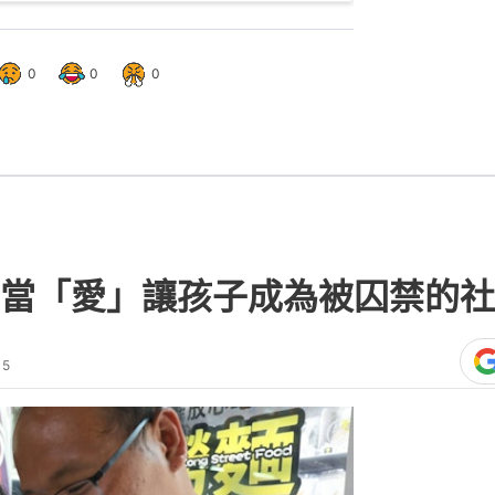
0
0
0
當「愛」讓孩子成為被囚禁的社
15