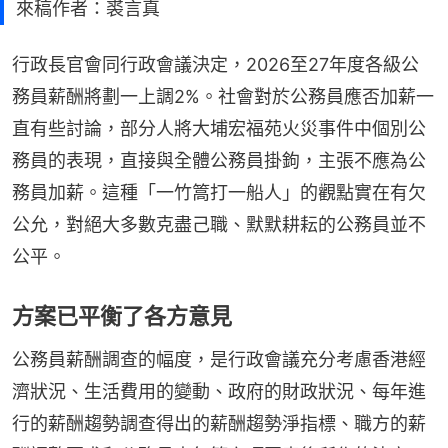
來稿作者：裘言真
行政長官會同行政會議決定，2026至27年度各級公
務員薪酬將劃一上調2%。社會對於公務員應否加薪一
直有些討論，部分人將大埔宏福苑火災事件中個別公
務員的表現，直接與全體公務員掛鉤，主張不應為公
務員加薪。這種「一竹篙打一船人」的觀點實在有欠
公允，對絕大多數克盡己職、默默耕耘的公務員並不
公平。
方案已平衡了各方意見
公務員薪酬調查的幅度，是行政會議充分考慮香港經
濟狀況、生活費用的變動、政府的財政狀況、每年進
行的薪酬趨勢調查得出的薪酬趨勢淨指標、職方的薪