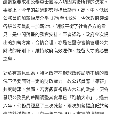
酬調整要求和公務員士氣等六項因素後所作的決定。
事實上，今年的薪酬趨勢淨指標顯示，高、中、低層
公務員的加薪幅度介乎1.17%至4.12%；今次政府建議
各級公務員劃一加薪2%，明顯平衡了社會各方的意
見，是中間落墨的務實安排。筆者認為，政府今次提
出的加薪方案，合情合理，亦是在堅守審慎管理公共
財政的原則下，維持政府高效運作、挽留人才的必要
之舉。
對於有意見認為，特區政府在環球政經局勢不穩的情
況下仍要面對一定的財政壓力，故公務員應「凍薪」
共度時艱。然而，若客觀審視過去六年的數據，便會
發現公務員的薪酬調整其實早已「跑輸大市」；過去
六年，公務員經歷了三次凍薪、兩次加薪幅度低於薪
酬趨勢淨指標，只有一年是按照私人市場的增幅調