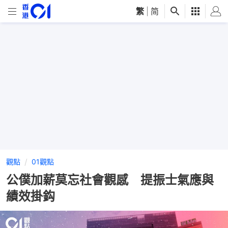
繁
|
简
觀點
01觀點
公僕加薪莫忘社會觀感 提振士氣應與
績效掛鈎