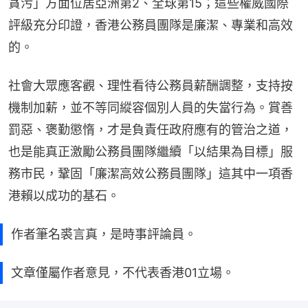
貪污」方面位居亞洲第2、全球第15；這些權威國際
評級充分印證，香港公務員團隊是廉潔、專業和高效
的。
社會大眾應客觀、理性看待公務員薪酬調整，支持按
機制加薪，並不等同縱容個別人員的失當行為。賞善
罰惡、褒勤懲惰，才是負責任政府應有的管治之道，
也是能真正激勵公務員團隊繼續「以結果為目標」服
務市民，鞏固「廉潔高效公務員團隊」這其中一項香
港賴以成功的基石。
作者筆名裘言真，是時事評論員。
文章僅屬作者意見，不代表香港01立場。