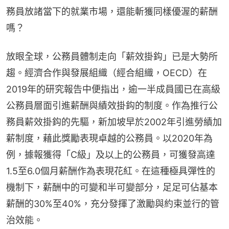
務員放諸當下的就業市場，還能斬獲同樣優渥的薪酬
嗎？
放眼全球，公務員體制走向「薪效掛鈎」已是大勢所
趨。經濟合作與發展組織（經合組織，OECD）在
2019年的研究報告中便指出，逾一半成員國已在高級
公務員層面引進薪酬與績效掛鈎的制度。作為推行公
務員薪效掛鈎的先驅，新加坡早於2002年引進勞績加
薪制度，藉此獎勵表現卓越的公務員。以2020年為
例，據報獲得「C級」及以上的公務員，可獲發高達
1.5至6.0個月薪酬作為表現花紅。在這種極具彈性的
機制下，薪酬中的可變和半可變部分，足足可佔基本
薪酬的30%至40%，充分發揮了激勵與約束並行的管
治效能。