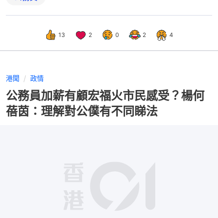
13
2
0
2
4
港聞
政情
公務員加薪有顧宏福火市民感受？楊何
蓓茵：理解對公僕有不同睇法