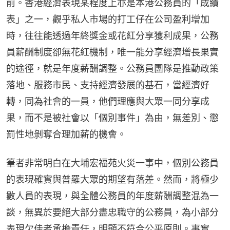
前。香港經濟表現某程度上亦是本港公務員的「成績
表」之一，觀乎私人市場的打工仔在公司盈利增加
時，往往能透過年終獎金或花紅分享獲利成果，公務
員薪酬制度卻無花紅機制，唯一能分享經濟增長果實
的途徑，就是年度薪酬調整。公務員團隊是推動政策
落地、服務市民、支持經濟發展的基石，當經濟好
轉，同為社會的一員，他們理應與大眾一同分享成
果，而不是被社會以「個別事件」為由，無差別、懲
罰性地剝奪合理加薪的機會。
筆者非常明白在大埔宏福苑火災一事中，個別公務員
的表現確實與普羅大眾的期望有落差。然而，將極少
數人員的表現，與全體公務員的年度薪酬調整混為一
談，無異於要絕大部分盡忠職守的公務員，為小部分
表現欠佳者承擔責任，明顯不符合公平原則。事實