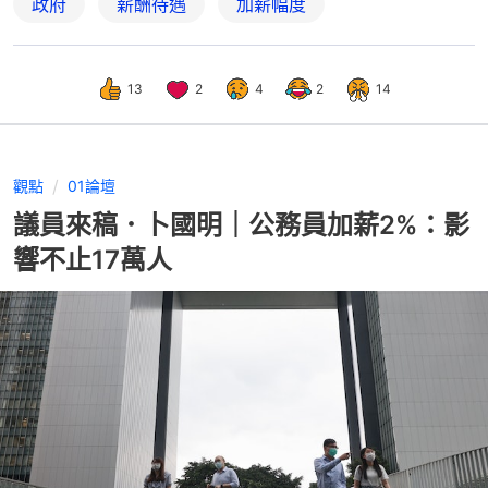
政府
薪酬待遇
加薪幅度
13
2
4
2
14
觀點
01論壇
議員來稿．卜國明｜公務員加薪2%：影
響不止17萬人