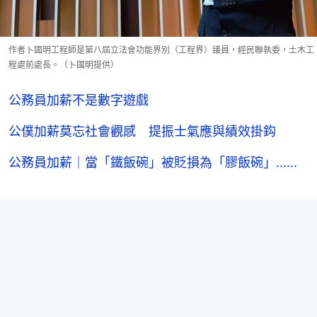
作者卜國明工程師是第八屆立法會功能界別（工程界）議員，經民聯執委，土木工
程處前處長。（卜國明提供）
公務員加薪不是數字遊戲
公僕加薪莫忘社會觀感 提振士氣應與績效掛鈎
公務員加薪｜當「鐵飯碗」被貶損為「膠飯碗」......