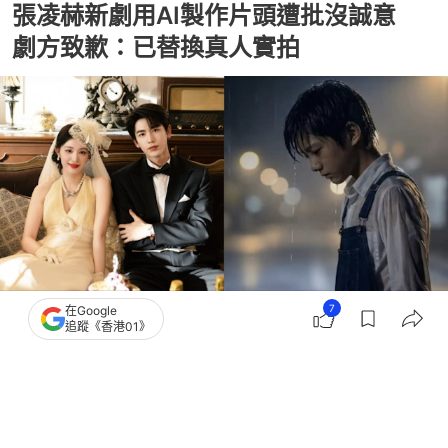
張凌赫新劇用AI製作片頭遭批沒誠意
劇方致歉：已替換真人實拍
7
在Google
追蹤《香港01》
撰文：
吳真銘
出版：
2026-07-22 17:44
更新：
2026-07-22 17:45