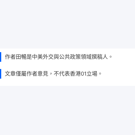
作者田暢是中美外交與公共政策領域撰稿人。
文章僅屬作者意見，不代表香港01立場。