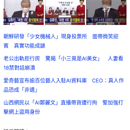
+
7
朝鮮研發「少女機械人」現身投票所 面帶微笑迎
賓 真實功能成謎
老公出軌拒行房 驚揭「小三竟是AI美女」 人妻看
18禁對話崩潰
愛奇藝宣布逾百位藝人入駐AI資料庫 CEO：真人作
品恐成「非遺」
山西網民以「AI鄭麗文」直播帶貨遭行拘 警加強打
擊網上盜用身份