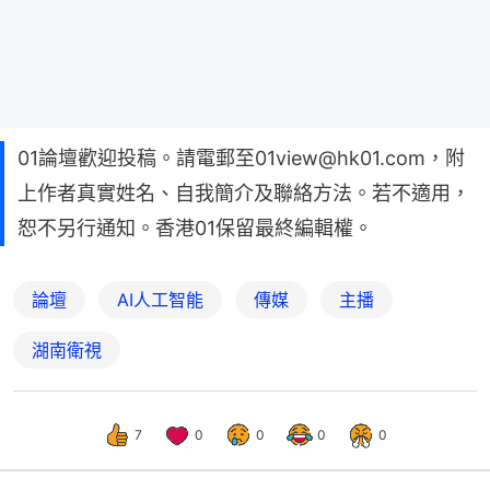
01論壇歡迎投稿。請電郵至01view@hk01.com，附
上作者真實姓名、自我簡介及聯絡方法。若不適用，
恕不另行通知。香港01保留最終編輯權。
論壇
AI人工智能
傳媒
主播
湖南衛視
7
0
0
0
0