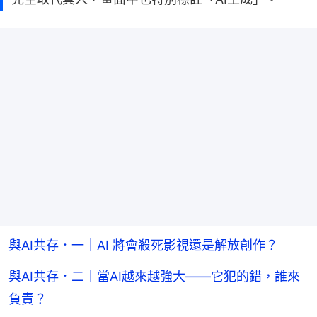
與AI共存．一｜AI 將會殺死影視還是解放創作？
與AI共存．二｜當AI越來越強大——它犯的錯，誰來
負責？