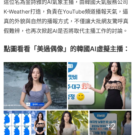
這位名為金詩雅的AI氣象主播，由韓國天氣服務公司
K-Weather打造，負責在YouTube頻道播報天氣，逼
真的外貌與自然的播報方式，不僅讓大批網友驚呼真
假難辨，也再次掀起AI是否將取代主播工作的討論。
點圖看看「美過偶像」的韓國AI虛擬主播：
+
2