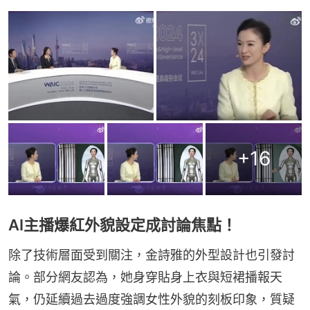
+
16
AI主播爆紅外貌設定成討論焦點！
除了技術層面受到關注，金詩雅的外型設計也引發討
論。部分網友認為，她身穿貼身上衣與短裙播報天
氣，仍延續過去過度強調女性外貌的刻板印象，質疑