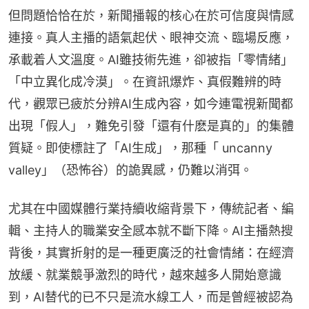
但問題恰恰在於，新聞播報的核心在於可信度與情感
連接。真人主播的語氣起伏、眼神交流、臨場反應，
承載着人文溫度。AI雖技術先進，卻被指「零情緒」
「中立異化成冷漠」。在資訊爆炸、真假難辨的時
代，觀眾已疲於分辨AI生成內容，如今連電視新聞都
出現「假人」，難免引發「還有什麽是真的」的集體
質疑。即使標註了「AI生成」，那種「 uncanny 
valley」（恐怖谷）的詭異感，仍難以消弭。
尤其在中國媒體行業持續收縮背景下，傳統記者、編
輯、主持人的職業安全感本就不斷下降。AI主播熱搜
背後，其實折射的是一種更廣泛的社會情緒：在經濟
放緩、就業競爭激烈的時代，越來越多人開始意識
到，AI替代的已不只是流水線工人，而是曾經被認為