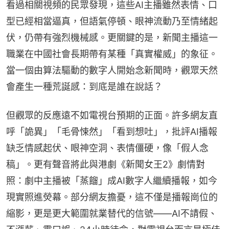
看過相關視頻的民眾發現，這些AI主播雖然表情、口
型已經相當逼真，但語氣停頓、眼神流動乃至情緒起
伏，仍帶有強烈機械感。更關鍵的是，新聞主播這一
職業在中國社會長期帶有某種「真實權威」的象征。
當一個由算法驅動的數字人開始念新聞時，觀眾天然
會產生一種荒誕感：到底是誰在說話？
但觀眾的反應遠不如電視台預期的正面。許多網友直
呼「詭異」「毛骨悚然」「看到想吐」，批評AI播報
缺乏情感起伏、眼神空洞、表情僵硬，像「假人念
稿」。更有聲音將此與港劇《新聞女王2》劇情對
照：劇中主播被「蒸餾」成AI數字人繼續播報，如今
現實照進熒幕。部分網友擔憂，這不僅是播報崗位的
縮影，更是更大範圍就業替代的信號——AI不請假、