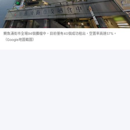
鰂魚涌街市全場94個攤檔中，目前僅有40個成功租出，空置率高達57%。
（Google地圖截圖）