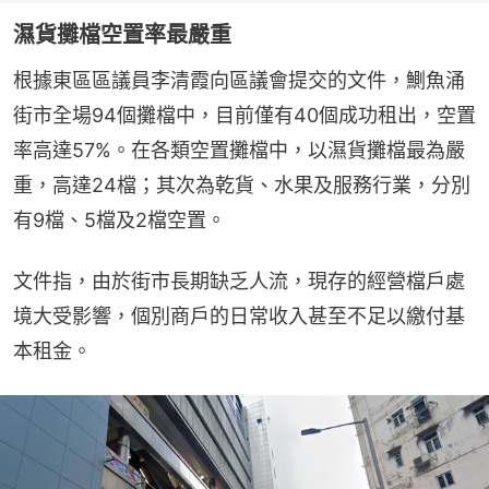
濕貨攤檔空置率最嚴重
根據東區區議員李清霞向區議會提交的文件，鰂魚涌
街市全場94個攤檔中，目前僅有40個成功租出，空置
率高達57%。在各類空置攤檔中，以濕貨攤檔最為嚴
重，高達24檔；其次為乾貨、水果及服務行業，分別
有9檔、5檔及2檔空置。
文件指，由於街市長期缺乏人流，現存的經營檔戶處
境大受影響，個別商戶的日常收入甚至不足以繳付基
本租金。