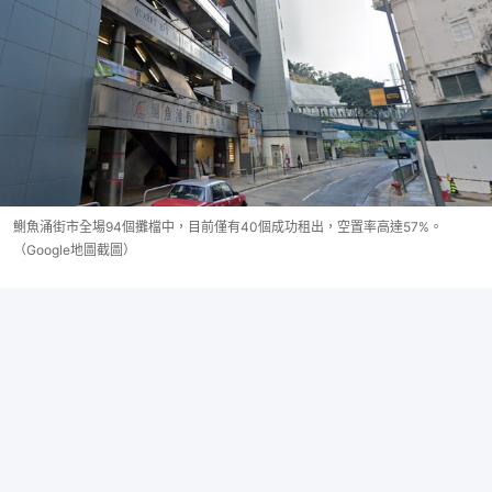
鰂魚涌街市全場94個攤檔中，目前僅有40個成功租出，空置率高達57%。
（Google地圖截圖）