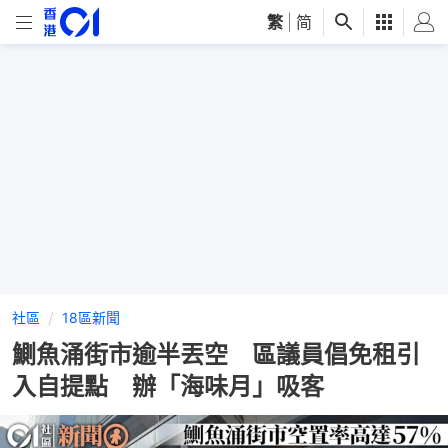
繁
|
简
社區
18區新聞
鰂魚涌街市逾半丟空 區議員倡免租引
入自提點 辦「海味月」吸客