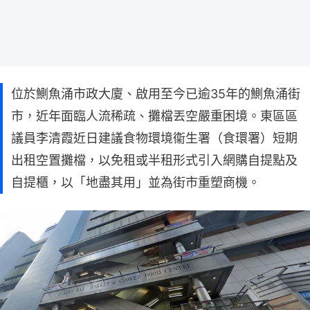
位於鰂魚涌市政大廈、啟用至今已逾35年的鰂魚涌街
市，近年面臨人流稀疏、攤檔丟空嚴重困境。東區區
議員李清霞近日建議食物環境衞生署（食環署）短期
出租空置攤檔，以免租或半租形式引入網購自提點及
自提櫃，以「地盡其用」並為街市重塑商機。