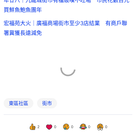
年廿八｜九龍城街市有檔販嘆不旺場 市民花數百元
買鮮魚鮑魚團年
宏福苑大火｜廣福商場街市至少3店結業 有商戶聯
署冀獲長遠減免
東區社區
街市
2
0
0
0
0