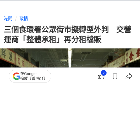
港聞
政情
三個食環署公眾街市擬轉型外判 交營
運商「整體承租」再分租檔販
2
在Google
追蹤《香港01》
撰文：
何夏怡
出版：
2026-06-04 12:44
更新：
2026-06-05 13:02