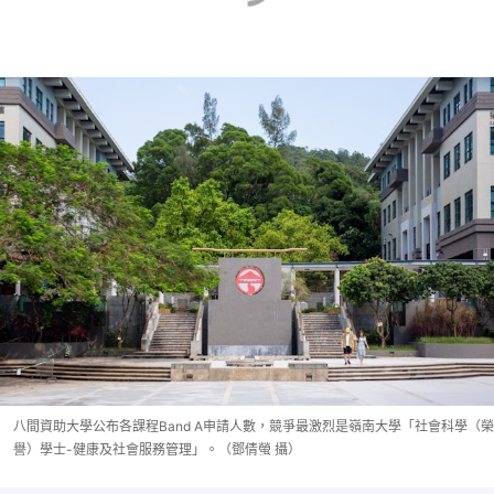
八間資助大學公布各課程Band A申請人數，競爭最激烈是嶺南大學「社會科學（榮
譽）學士-健康及社會服務管理」。（鄧倩螢 攝）