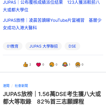
JUPAS｜公布覆核成績派位結果 123人獲派較前八
大或都大學位
JUPAS放榜｜凌晨苦讀睇YouTube片當補習 基層少
女成功入港大醫科
01教育
JUPAS 大學聯招
DSE
2
0
0
1
0
港聞
社會新聞
JUPAS放榜｜1.56萬DSE考生獲八大或
都大等取錄 82％首三志願課程