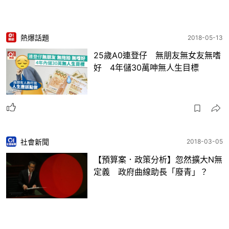
熱爆話題
2018-05-13
25歲A0連登仔 無朋友無女友無嗜
好 4年儲30萬呻無人生目標
社會新聞
2018-03-05
【預算案．政策分析】忽然擴大N無
定義 政府曲線助長「廢青」？