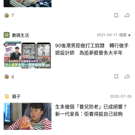
7
數碼生活
2021-04-11
精選 ★
90後港男拒做打工奴隸 轉行做手
遊設計師 為追夢捱營多大半年
6
親子
2020-07-26
生多幾個「養兒防老」已成絕響？
新一代家長：佢養得掂自己就夠