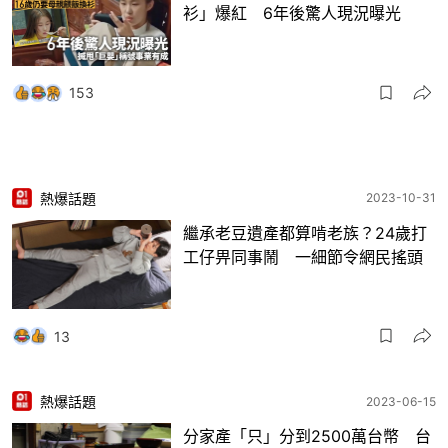
衫」爆紅 6年後驚人現況曝光
153
熱爆話題
2023-10-31
繼承老豆遺產都算啃老族？24歲打
工仔畀同事鬧 一細節令網民搖頭
13
熱爆話題
2023-06-15
分家產「只」分到2500萬台幣 台