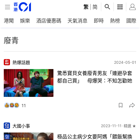
繁
|
简
港聞
娛樂
酒店優惠碼
天氣消息
即時
熱榜
國際
廢青
熱爆話題
2024-05-01
驚悉寶貝女養廢青男友「連避孕套
都自己買」 母爆哭：不知怎勸她
11
大國小事
2023-11-11
精選 ★
極品公主病少女要阿媽「餵飯幫換