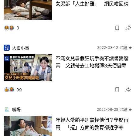
女哭訴「人生好難」 網民咁回應
3
大國小事
2022-08-12
精選 ★
不滿女兒暑假狂玩手機不讀書變廢
青 父親帶去工地搬磚3天便變乖
99
職場
2022-06-28
精選 ★
年輕人愛躺平別盡怪他們？學歷再
高 「這」方面的教育卻近乎零