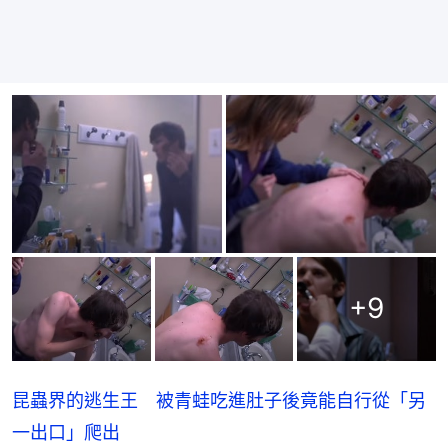
+
9
昆蟲界的逃生王 被青蛙吃進肚子後竟能自行從「另
一出口」爬出