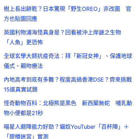
樹上長出餅乾？日本驚現「野生OREO」非改圖 官
方也貼圖回應
英國利物浦海怪真身是？回看被沖上岸謎之生物
「人魚」更恐怖
全球玄學大師抗疫奇法：拜「新冠女神」、保護地球
儀式、親吻療法
內地高考到底有多難？程度高過香港DSE？齊來挑戰
15道真實試題
怪奇動物百科：北極熊是黑色 新西蘭無蛇 哺乳動
物小便都是21秒
喵星人避障能力好勁？貓奴YouTuber「百杯陣」＋
「膠樽迷宮」實測