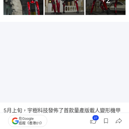
+
2
5月上旬，宇樹科技發佈了首款量產版載人變形機甲
27
在Google
GD01，並公佈了售價，即390萬元人民幣起。據官方
追蹤《香港01》
介紹，該機甲可變形，可以當民用交通工具，載人後