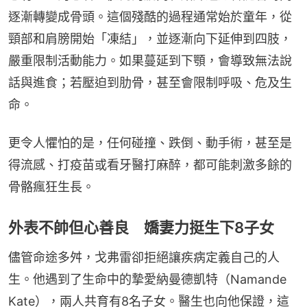
逐漸轉變成骨頭。這個殘酷的過程通常始於童年，從
頸部和肩膀開始「凍結」，並逐漸向下延伸到四肢，
嚴重限制活動能力。如果蔓延到下顎，會導致無法說
話與進食；若壓迫到肋骨，甚至會限制呼吸、危及生
命。
更令人懼怕的是，任何碰撞、跌倒、動手術，甚至是
得流感、打疫苗或看牙醫打麻醉，都可能刺激多餘的
骨骼瘋狂生長。
外表不帥但心善良 嬌妻力挺生下8子女
儘管命途多舛，戈弗雷卻拒絕讓疾病定義自己的人
生。他遇到了生命中的摯愛納曼德凱特（Namande 
Kate），兩人共育有8名子女。醫生也向他保證，這