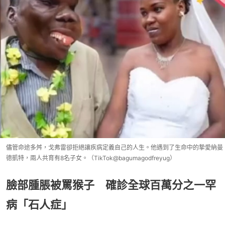
儘管命途多舛，戈弗雷卻拒絕讓疾病定義自己的人生。他遇到了生命中的摯愛納曼
德凱特，兩人共育有8名子女。（TikTok@bagumagodfreyug）
臉部腫脹被罵猴子 確診全球百萬分之一罕
病「石人症」