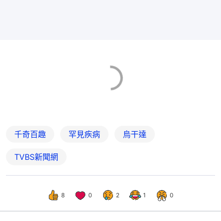
千奇百趣
罕見疾病
烏干達
TVBS新聞網
8
0
2
1
0