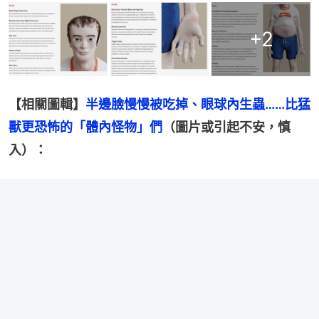
+
2
【相關圖輯】
半邊臉慢慢被吃掉、眼球內生蟲……比猛
獸更恐怖的「體內怪物」們
（圖片或引起不安，慎
入）：