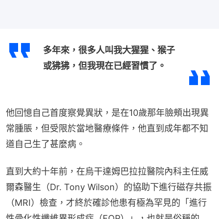
多年來，很多人叫我大猩猩、猴子
或狒狒，但我現在已經習慣了。
他回憶自己首度察覺異狀，是在10歲那年臉頰出現異
常腫脹，但受限於當地醫療條件，他直到成年都不知
道自己生了甚麼病。
直到大約十年前，在烏干達姆巴拉拉醫院內科主任威
爾森醫生（Dr. Tony Wilson）的協助下進行磁存共振
（MRI）檢查，才終於確診他患有極為罕見的「進行
性骨化性纖維異形成症（FOP）」，也就是俗稱的