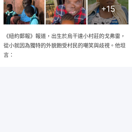
+
15
《紐約郵報》報道，出生於烏干達小村莊的戈弗雷，
從小就因為獨特的外貌飽受村民的嘲笑與歧視。他坦
言：