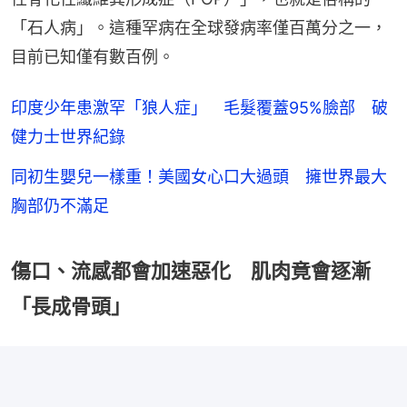
「石人病」。這種罕病在全球發病率僅百萬分之一，
目前已知僅有數百例。
印度少年患激罕「狼人症」 毛髮覆蓋95%臉部 破
健力士世界紀錄
同初生嬰兒一樣重！美國女心口大過頭 擁世界最大
胸部仍不滿足
傷口、流感都會加速惡化 肌肉竟會逐漸
「長成骨頭」