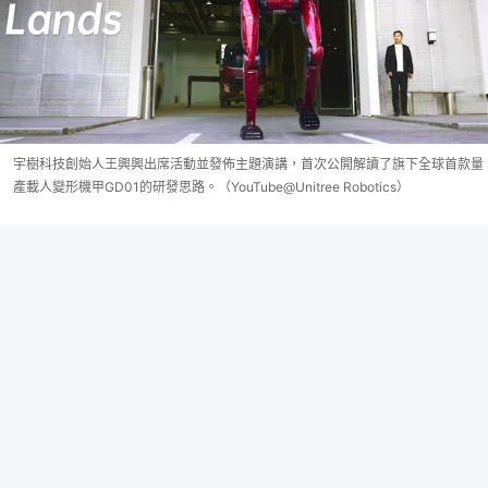
宇樹科技創始人王興興出席活動並發佈主題演講，首次公開解讀了旗下全球首款量
產載人變形機甲GD01的研發思路。（YouTube@Unitree Robotics）