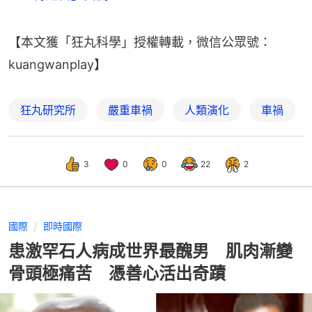
【本文獲「狂丸科學」授權轉載，微信公眾號：
kuangwanplay】
狂丸研究所
嚴重車禍
人類演化
車禍
3
0
0
22
2
國際
即時國際
患激罕石人病成世界最醜男 肌肉漸變
骨頭極痛苦 憑善心活出奇蹟