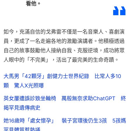
看他。
如今，充滿自信的戈弗雷不僅是一名音樂人、喜劇演
員，更成了一名走遍各地的激勵演講者。他積極透過
自己的故事鼓勵他人接納自我、克服逆境，成功將眾
人眼中的「不完美」，活出了最完美的生命奇蹟。
大馬男「42顆牙」創健力士世界紀錄 比常人多10
顆 驚人X光照曝
英女屢遭誤診致坐輪椅 萬般無奈求助ChatGPT 終
揭罕見遺傳病史
她16歲時「處女懷孕」 裝子宮環後仍生3孩 5孩媽
罕見體質惹熱議