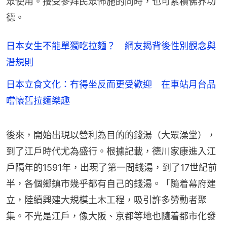
眾使用。接受參拜民眾佈施的同時，也可累積佛界功
德。
日本女生不能單獨吃拉麵？ 網友揭背後性別觀念與
潛規則
日本立食文化：冇得坐反而更受歡迎 在車站月台品
嚐懷舊拉麵樂趣
後來，開始出現以營利為目的的錢湯（大眾澡堂），
到了江戶時代尤為盛行。根據記載，德川家康進入江
戶隔年的1591年，出現了第一間錢湯，到了17世紀前
半，各個鄉鎮市幾乎都有自己的錢湯。「隨着幕府建
立，陸續興建大規模土木工程，吸引許多勞動者聚
集。不光是江戶，像大阪、京都等地也隨着都市化發