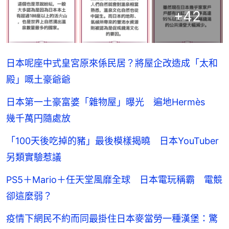
+
42
日本呢座中式皇宮原來係民居？將屋企改造成「太和
殿」嘅土豪爺爺
日本第一土豪富婆「雜物屋」曝光 遍地Hermès
幾千萬円隨處放
「100天後吃掉的豬」最後模樣揭曉 日本YouTuber
另類實驗惹議
PS5＋Mario＋任天堂風靡全球 日本電玩稱霸 電競
卻這麼弱？
疫情下網民不約而同最掛住日本麥當勞一種漢堡：驚