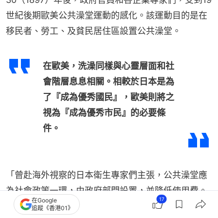
世紀後期歐美公共澡堂運動的感化。該運動目的是在
移民者、勞工、及貧民居住區設置公共澡堂。
在歐美，洗澡同樣與心靈層面和社
會階層息息相關。相較於日本是為
了『成為優秀國民』，歐美則將之
視為『成為優秀市民』的必要條
件。
「曾赴海外視察的日本衛生專家們主張，公共澡堂應
為社會政策一環，由政府部門設置，並降低使用費。
17
在Google
採行政府設置、民間經營的公設民營運作方式，以大
追蹤《香港01》