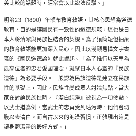
美比較的話題時，經常會以此說法反駁。」
明治23（1890）年頒布教育敕語，其核心思想為道德
教育，目的是讓國民有一致性的道德規範，這也是日
本人將清潔與民族性結合的契機。為了讓簡短但抽象
的教育敕語能更加深入民心，因此以淺顯易懂文字書
寫的《國民道德論》就此崛起。「為了推行以天皇為
最高位者的忠君愛國理念，凝聚日本人心靈的『民族
道德』為必要手段。一般認為民族道德是建立在民族
性的基礎上，因此，民族性變成眾人討論焦點。當大
家在討論民族性時，『潔白純淨』被視為一項優點。
以武士道為例，當武士的忠貞受到玷污時，他們會切
腹以表清白。而自古以來的泡澡習慣，正體現出這是
讓身體潔淨的最好方式。」