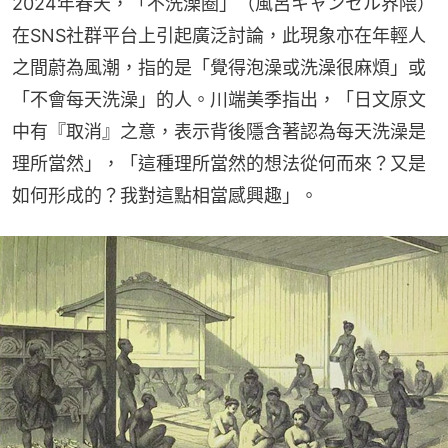
2024年春天，「不洗澡圈」（風呂キャンセル界隈）
在SNS社群平台上引起廣泛討論，此現象亦在年輕人
之間蔚為風潮，指的是「覺得泡澡或洗澡很麻煩」或
「不會每天洗澡」的人。川端美季指出，「日文原文
中有『取消』之意，表示背後隱含著認為每天洗澡是
理所當然」，「這種理所當然的想法從何而來？又是
如何形成的？我對這點相當感興趣」。