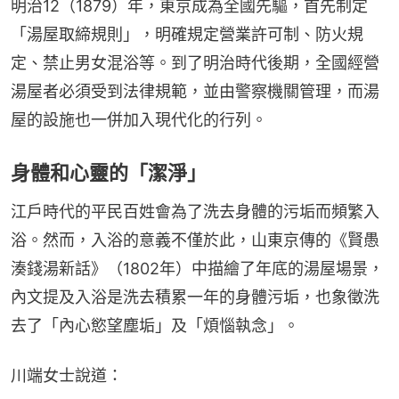
明治12（1879）年，東京成為全國先驅，首先制定
「湯屋取締規則」，明確規定營業許可制、防火規
定、禁止男女混浴等。到了明治時代後期，全國經營
湯屋者必須受到法律規範，並由警察機關管理，而湯
屋的設施也一併加入現代化的行列。
身體和心靈的「潔淨」
江戶時代的平民百姓會為了洗去身體的污垢而頻繁入
浴。然而，入浴的意義不僅於此，山東京傳的《賢愚
湊錢湯新話》（1802年）中描繪了年底的湯屋場景，
內文提及入浴是洗去積累一年的身體污垢，也象徵洗
去了「內心慾望塵垢」及「煩惱執念」。
川端女士說道：