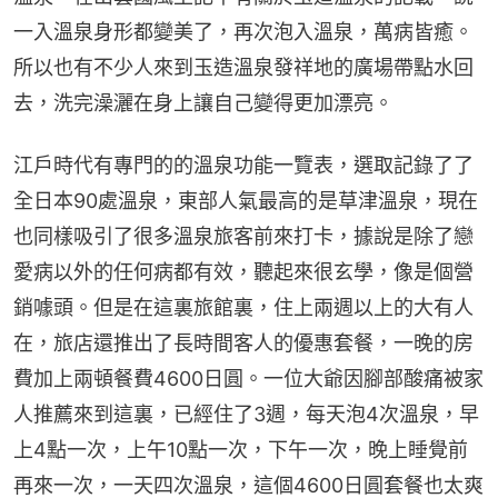
一入溫泉身形都變美了，再次泡入溫泉，萬病皆癒。
所以也有不少人來到玉造溫泉發祥地的廣場帶點水回
去，洗完澡灑在身上讓自己變得更加漂亮。
江戶時代有專門的的溫泉功能一覽表，選取記錄了了
全日本90處溫泉，東部人氣最高的是草津溫泉，現在
也同樣吸引了很多溫泉旅客前來打卡，據說是除了戀
愛病以外的任何病都有效，聽起來很玄學，像是個營
銷噱頭。但是在這裏旅館裏，住上兩週以上的大有人
在，旅店還推出了長時間客人的優惠套餐，一晚的房
費加上兩頓餐費4600日圓。一位大爺因腳部酸痛被家
人推薦來到這裏，已經住了3週，每天泡4次溫泉，早
上4點一次，上午10點一次，下午一次，晚上睡覺前
再來一次，一天四次溫泉，這個4600日圓套餐也太爽