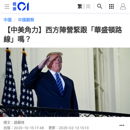
繁
|
简
中國
中國觀察
【中美角力】西方陣營緊跟「華盛頓路
線」嗎？
撰文：
趙觀祺
出版：
2020-10-15 17:48
更新：
2025-02-13 15:13