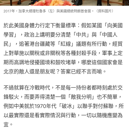
2017年，加拿大總理杜魯多（左）與美國總統特朗普會面。（資料圖片）
於此美國身體力行定下衡量標準：假如某國「向美國
學習」，政治上講明要分清楚「中共」與「中國人
民」，追著港台疆藏等「紅線」議題有所行動，經貿
上對華施以關稅或非關稅等各種封殺手段，軍事上定
期而高調地侵擾國境和鼓吹堵華，哪麼這個國家會是
北京的敵人還是朋友呢？答案已經不言而喻。
不過就算在冷戰時代，不是每一持份者都時刻處於交
鋒駁火，而要弄得清楚一個「敵我分明」也不簡單，
例如中美就於1970年代「破冰」以聯手對付蘇聯，所
以最實際還是看實際情況與行動，一切以隨機應變為
宜。