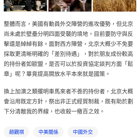
整體而言，美國有動員外交陣營的進攻優勢，但北京
尚未處於壁壘分明四面受襲的境地，目前要防守與反
擊還是綽綽有餘。面對西方陣營，北京大概少不免要
採取更清晰明確的「差別待遇」，對於朋友成份較高
的持份者如歐盟，是否可以於投資協定談判方面「鬆
章」呢？畢竟提高開放水平本來就是國策。
換上加澳之類擺明車馬來者不善的持份者，北京大概
會沿用既定方針，祭出非正式經貿制裁，既有助於劃
下分清敵我的界線，也收殺一儆百之效。
趙觀祺
中美關係
中國外交