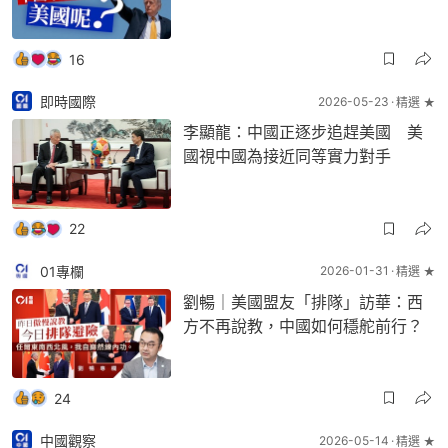
16
即時國際
2026-05-23
精選 ★
李顯龍：中國正逐步追趕美國 美
國視中國為接近同等實力對手
22
01專欄
2026-01-31
精選 ★
劉暢｜美國盟友「排隊」訪華：西
方不再說教，中國如何穩舵前行？
24
中國觀察
2026-05-14
精選 ★