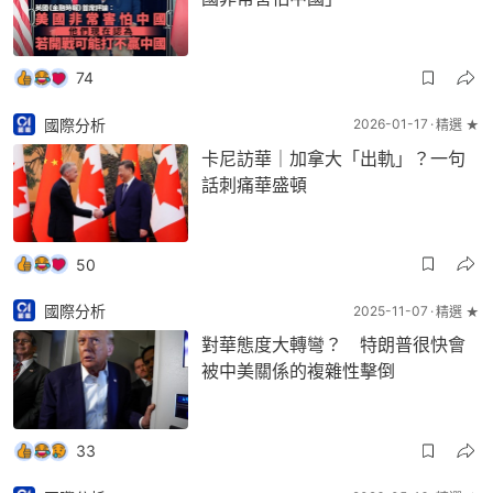
74
國際分析
2026-01-17
精選 ★
卡尼訪華｜加拿大「出軌」？一句
話刺痛華盛頓
50
國際分析
2025-11-07
精選 ★
對華態度大轉彎？ 特朗普很快會
被中美關係的複雜性擊倒
33