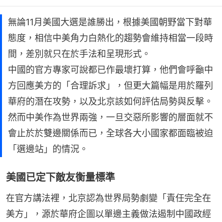
無論11月美國大選是誰勝出，根據美國朝野當下對華
態度，相信中美角力白熱化的趨勢會維持相當一段時
間，差別就只在於手法和呈現形式。
中國的官方專家可說都已作最壞打算，他們會呼籲中
方回應美方的「合理訴求」，但更大篇幅是用於羅列
華府的潛在攻勢，以及北京該如何評估局勢與反擊。
然而中美作為世界兩強，一旦交惡所影響的層面就不
會止於於雙邊關係而已，全球各大小國家都面臨被迫
「選邊站」的情況。
美國已定下敵友衡量標準
在官方講法裡，北京認為世界局勢劇變「責任完全在
美方」，源於華府企圖以單邊主義做法遏制中國政經