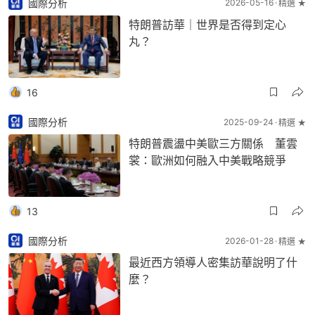
國際分析
2026-05-16
精選 ★
特朗普訪華｜世界是否得到定心
丸？
16
國際分析
2025-09-24
精選 ★
特朗普震盪中美歐三方關係 董雲
裳：歐洲如何融入中美戰略競爭
13
國際分析
2026-01-28
精選 ★
最近西方領導人密集訪華說明了什
麼？