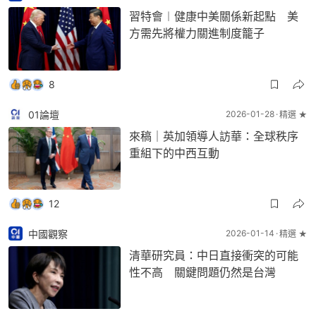
習特會︱健康中美關係新起點 美
方需先將權力關進制度籠子
8
01論壇
2026-01-28
精選 ★
來稿｜英加領導人訪華：全球秩序
重組下的中西互動
12
中國觀察
2026-01-14
精選 ★
清華研究員：中日直接衝突的可能
性不高 關鍵問題仍然是台灣