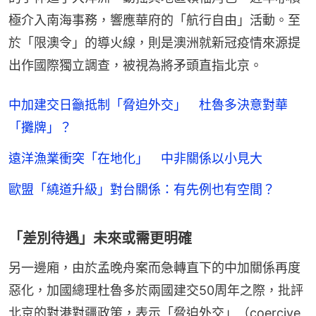
極介入南海事務，響應華府的「航行自由」活動。至
於「限澳令」的導火線，則是澳洲就新冠疫情來源提
出作國際獨立調查，被視為將矛頭直指北京。
中加建交日籲抵制「脅迫外交」 杜魯多決意對華
「攤牌」？
遠洋漁業衝突「在地化」 中非關係以小見大
歐盟「繞道升級」對台關係：有先例也有空間？
「差別待遇」未來或需更明確
另一邊廂，由於孟晚舟案而急轉直下的中加關係再度
惡化，加國總理杜魯多於兩國建交50周年之際，批評
北京的對港對疆政策，表示「脅迫外交」（coercive 