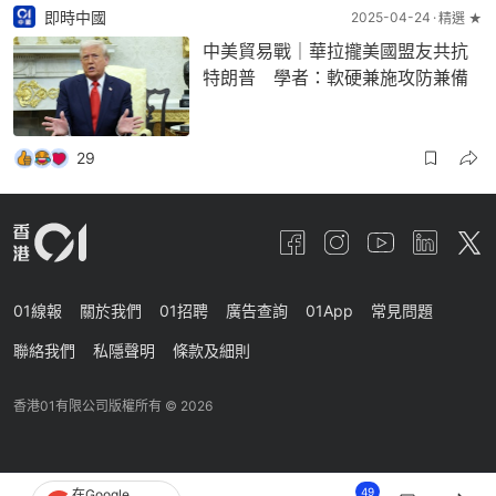
即時中國
2025-04-24
精選 ★
中美貿易戰｜華拉攏美國盟友共抗
特朗普 學者：軟硬兼施攻防兼備
29
01線報
關於我們
01招聘
廣告查詢
01App
常見問題
聯絡我們
私隱聲明
條款及細則
香港01有限公司版權所有 ©
2026
49
在Google