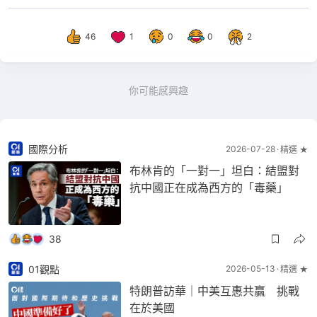
46
1
0
0
2
你可能感興趣
國際分析
2026-07-28
精選 ★
布林肯的「一對一」坦白：結盟對
抗中國正在成為西方的「毒藥」
38
01觀點
2026-05-13
精選 ★
特朗普訪華｜中美互惠共贏 挑戰
在於美國