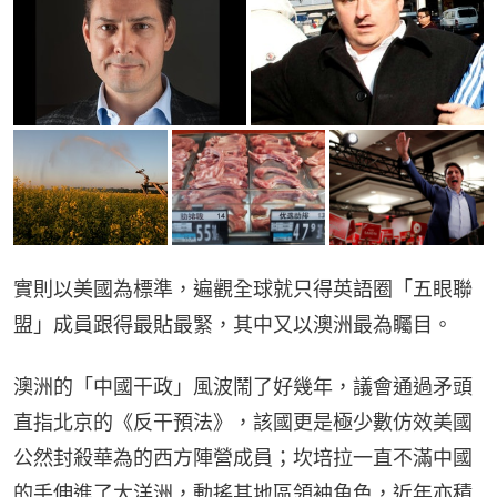
實則以美國為標準，遍觀全球就只得英語圈「五眼聯
盟」成員跟得最貼最緊，其中又以澳洲最為矚目。
澳洲的「中國干政」風波鬧了好幾年，議會通過矛頭
直指北京的《反干預法》，該國更是極少數仿效美國
公然封殺華為的西方陣營成員；坎培拉一直不滿中國
的手伸進了大洋洲，動搖其地區領袖角色，近年亦積