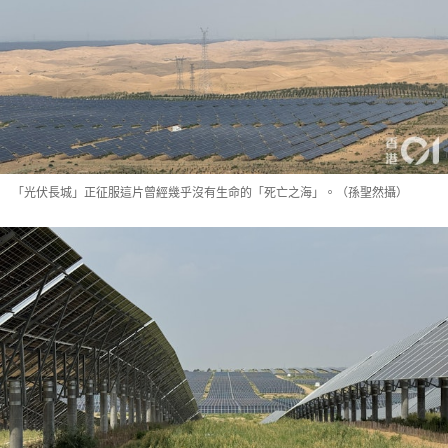
「光伏長城」正征服這片曾經幾乎沒有生命的「死亡之海」。（孫聖然攝）