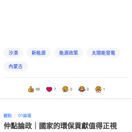
沙漠
新能源
能源政策
太陽能發電
內蒙古
88
7
0
0
1
觀點
01論壇
仲點論政｜國家的環保貢獻值得正視