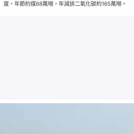
度，年節約煤68萬噸，年減排二氧化碳約165萬噸。