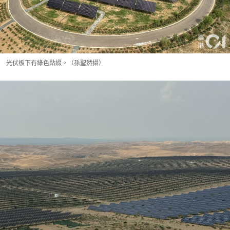
光伏板下有綠色點綴。（孫聖然攝）