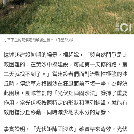
寸草不生的荒漠逐漸煥發生機。（孫聖然攝）
憶述起建設初期的場景，楊超說，「與自然鬥爭是比
較困難的，在黃沙中搞建設，可能第一天修的路，第
二天就找不到了。」當建設者們面對流動性極強的沙
丘時，傳統草方格固沙在狂風面前不堪一擊，為解決
此困境，團隊首創的「光伏矩陣固沙法」發揮了重要
作用，當光伏板按照特定的形狀和陣列鋪設，就能有
效阻擋沙丘移動，同時減少地表水分的蒸發。
事實證明，「光伏矩陣固沙法」確實帶來奇效，光伏