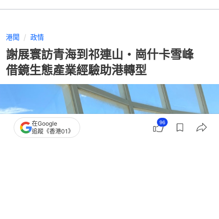
港聞
政情
謝展寰訪青海到祁連山・崗什卡雪峰
借鏡生態產業經驗助港轉型
96
在Google
追蹤《香港01》
撰文：
董素琛