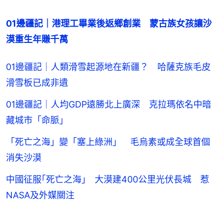
01邊疆記｜港理工畢業後返鄉創業　蒙古族女孩讓沙
漠重生年賺千萬
01邊疆記｜人類滑雪起源地在新疆？ 哈薩克族毛皮
滑雪板已成非遺
01邊疆記｜人均GDP遠勝北上廣深 克拉瑪依名中暗
藏城市「命脈」
「死亡之海」變「塞上綠洲」 毛烏素或成全球首個
消失沙漠
中國征服｢死亡之海｣ 大漠建400公里光伏長城 惹
NASA及外媒關注