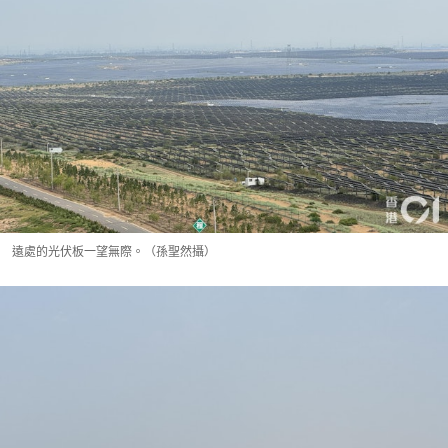
遠處的光伏板一望無際。（孫聖然攝）