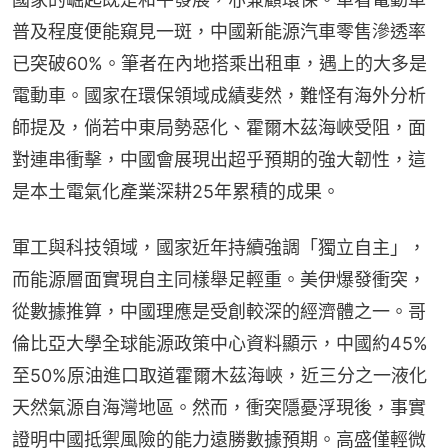
普及程度便能窺見一斑，中國新能源汽車零售滲透率
已突破60%。筆者在內地搭乘出租車，遇上的大多是
電動車。國家在環保領域成績斐然，難怪有海外分析
師提及，倘若中東局勢惡化、霍爾木茲海峽受阻，面
對連串衝擊，中國會展現出超乎預期的強大韌性，這
是本土電氣化產業深耕25年累積的成果。
軍工與科技領域，國家近年持續強調「獨立自主」，
而能源層面實現自主同樣舉足輕重。美伊爆發衝突，
從數據推算，中國理應是受創較深的經濟體之一。哥
倫比亞大學全球能源政策中心資料顯示，中國約45%
至50%原油進口取道霍爾木茲海峽，近三分之一液化
天然氣源自海灣地區。然而，衝突隱憂浮現後，事實
證明中國抵禦風險的能力遠勝數據預期。高盛僅輕微