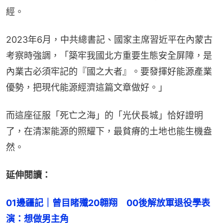
經。
2023年6月，中共總書記、國家主席習近平在內蒙古
考察時強調，「築牢我國北方重要生態安全屏障，是
內業古必須牢記的『國之大者』。要發揮好能源產業
優勢，把現代能源經濟這篇文章做好。」
而這座征服「死亡之海」的「光伏長城」恰好證明
了，在清潔能源的照耀下，最貧瘠的土地也能生機盎
然。
延伸閱讀：
01邊疆記｜曾目睹殲20翱翔　00後解放軍退役學表
演：想做男主角