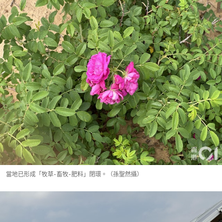
當地已形成「牧草-畜牧-肥料」閉環。（孫聖然攝）