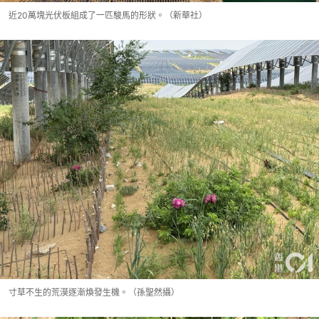
近20萬塊光伏板組成了一匹駿馬的形狀。（新華社）
寸草不生的荒漠逐漸煥發生機。（孫聖然攝）