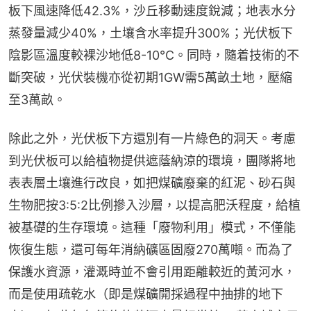
板下風速降低42.3%，沙丘移動速度銳減；地表水分
蒸發量減少40%，土壤含水率提升300%；光伏板下
陰影區溫度較裸沙地低8-10℃。同時，隨着技術的不
斷突破，光伏裝機亦從初期1GW需5萬畝土地，壓縮
至3萬畝。
除此之外，光伏板下方還別有一片綠色的洞天。考慮
到光伏板可以給植物提供遮蔭納涼的環境，團隊將地
表表層土壤進行改良，如把煤礦廢棄的紅泥、砂石與
生物肥按3:5:2比例摻入沙層，以提高肥沃程度，給植
被基礎的生存環境。這種「廢物利用」模式，不僅能
恢復生態，還可每年消納礦區固廢270萬噸。而為了
保護水資源，灌溉時並不會引用距離較近的黃河水，
而是使用疏乾水（即是煤礦開採過程中抽排的地下