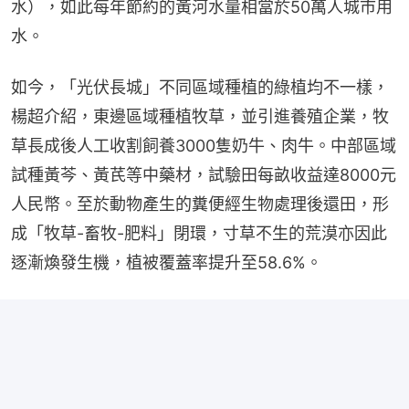
水），如此每年節約的黃河水量相當於50萬人城市用
水。
如今，「光伏長城」不同區域種植的綠植均不一樣，
楊超介紹，東邊區域種植牧草，並引進養殖企業，牧
草長成後人工收割飼養3000隻奶牛、肉牛。中部區域
試種黃芩、黃芪等中藥材，試驗田每畝收益達8000元
人民幣。至於動物產生的糞便經生物處理後還田，形
成「牧草-畜牧-肥料」閉環，寸草不生的荒漠亦因此
逐漸煥發生機，植被覆蓋率提升至58.6%。