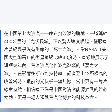
在中國第七大沙漠——庫布齊沙漠的腹地，一道延綿
400公里的「光伏長城」正以驚人速度崛起，征服這
片曾經幾乎沒有生命的「死亡之海」。當NASA（美
國太空總署）的衛星掠過北緯40度時，直觀地展示了
短短幾年內，荒涼沙漠化作波光粼粼的「潛力之
海」。在鄂爾多斯市達拉特旗，記者登上12層樓高的
眺望塔時，眼前的光伏板一望無際，當中更有一片片
綠意盎然，相信這不僅是中國對清潔能源擴展的雄心
勃勃，更是一場人類與荒漠化博弈的科技革命。