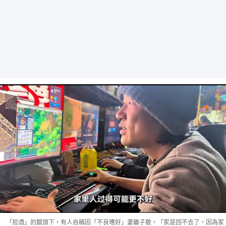
「拾酒」的鏡頭下，有人自稱因「不良嗜好」妻離子散，「家是回不去了，因為家