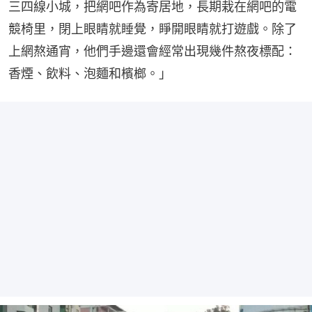
三四線小城，把網吧作為寄居地，長期栽在網吧的電
競椅里，閉上眼睛就睡覺，睜開眼睛就打遊戲。除了
上網熬通宵，他們手邊還會經常出現幾件熬夜標配：
香煙、飲料、泡麵和檳榔。」