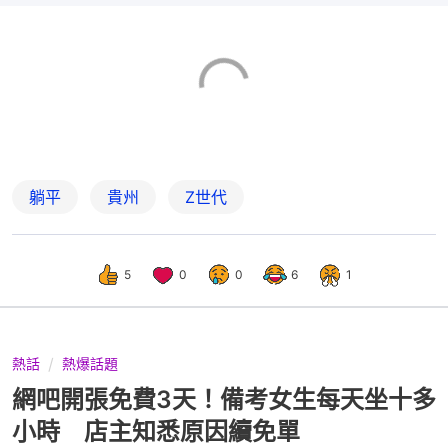
躺平
貴州
Z世代
5
0
0
6
1
熱話
熱爆話題
網吧開張免費3天！備考女生每天坐十多
小時 店主知悉原因續免單