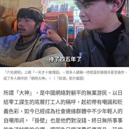
「六毛網吧」上網「一天才十幾塊錢」，很多人據稱一待就是好幾個月甚至幾年，
成了外人眼中的「網吧大神」。（「拾酒」影片截圖）
所謂「大神」，是中國網絡對躺平的無業游民、以日
結零工謀生的底層打工人的稱呼，起初帶有嘲諷和貶
義色彩，如今已經成為社會邊緣群體中不少年輕人的
自嘲用詞。「掛壁」也是他們對沒錢、終日無所事事