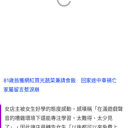
81歲翁獲網紅買光蔬菜兼請食飯 回家途中車禍亡
家屬留言惹淚崩
女店主被女生好學的態度感動，感嘆稱「在滿遊戲聲
音的嘈雜環境下還能專注學習，太難得、太少見
了」，因此讓店員轉告女生「以後都可以來免費上