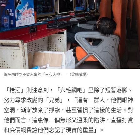
網吧內睡到不省人事的「三和大神」。（梁鵬威攝）
「拾酒」則注意到，「六毛網吧」里除了短暫落腳、
努力尋求改變的「兄弟」，「還有一群人，他們眼神
空洞，漸漸放棄了掙紮，甚至習慣了這樣的生活。對
他們而言，這裏像一個無形又溫柔的陷阱，直播打賞
和廉價網費讓他們忘記了現實的重量」。