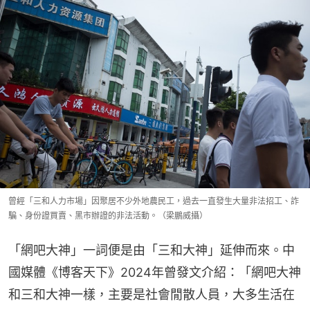
曾經「三和人力市場」因聚居不少外地農民工，過去一直發生大量非法招工、詐
騙、身份證買賣、黑市辦證的非法活動。（梁鵬威攝）
「網吧大神」一詞便是由「三和大神」延伸而來。中
國媒體《博客天下》2024年曾發文介紹：「網吧大神
和三和大神一樣，主要是社會閒散人員，大多生活在