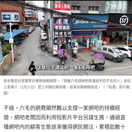
原本應是合家團聚的春節假期期間，「遵義六毛錢網吧擠滿過年回不去的人」卻在
上星期六（2月21日）登上中國社媒熱搜，成為另類網絡熱話。（「拾酒」影片截
圖）
不過，六毛的網費顯然難以支撐一家網吧的持續經
營，網吧老闆因而利用短影片平台另謀生路，通過直
播網吧內的顧客生態逐漸獲得網民關注，累積起數十