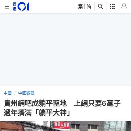
繁
|
简
中國
中國觀察
貴州網吧成躺平聖地 上網只要6毫子
過年擠滿「躺平大神」