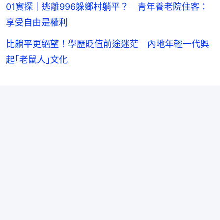
01實探｜逃離996躲鄉村躺平？ 青年養老院住客：
享受自由是權利
比躺平更絕望！學歷貶值前途迷茫 內地年輕一代興
起｢老鼠人｣文化