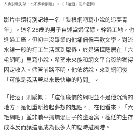
人也對我失望，也不想看到我」。（「拾酒」影片截圖）
影片中還特別記錄一名「紮根網吧寫小說的追夢青
年」。這名28歲的男子自述當過保鏢，幹過工地，也
進過工廠，但初中沒畢業的他卻偏偏喜歡文學，對流
水線一般的打工生活感到厭倦，於是選擇隱居在「六
毛網吧」里寫小說，希望未來能和網文平台簽約獲得
固定收入。儘管前路不明，他依然說，來到網吧後
「可能是我活著以來最快樂的時間」。
「拾酒」則感慨：「這個廉價的網吧並不是他沉淪的
地方，是他重新拾起夢想的起點。」在他看來，「六
毛網吧」並非躺平擺爛混日子的墮落窩，極低的生存
成本反而讓這裏成為很多人的臨時避風港。